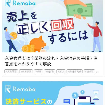
入金管理とは？業務の流れ・入金消込の手順・注
意点をわかりやすく解説
#
入金管理
#
売上伝票
#
帳簿
#
売掛金
#
消込
#
売掛金元帳
#
請求書
#
銀行