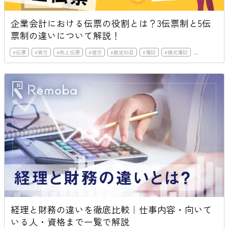
企業会計における伝票の役割とは？3伝票制と5伝
票制の違いについて解説！
#
伝票
#
貸方
#
売上伝票
#
借方
#
勘定科目
#
簿記
#
複式簿記
#
会計処理
経理と財務の違いを徹底比較｜仕事内容・向いて
いる人・資格まで一覧で解説