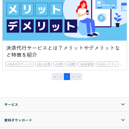
決済代行サービスとは？メリットやデメリットな
ど特徴を紹介
#
決済代行サービス
#
売上伝票
#
伝票
#
経費
#
経営管理
#
会計システム
#
ク
First
Previous
(current)
Next
Last
«
‹
1
›
»
サービス
資料ダウンロード