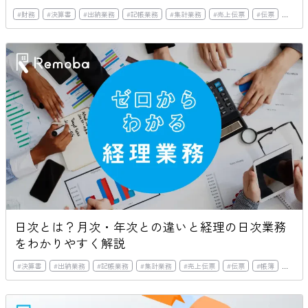
#
財務
#
決算書
#
出納業務
#
記帳業務
#
集計業務
#
売上伝票
#
伝票
#
帳簿
日次とは？月次・年次との違いと経理の日次業務
をわかりやすく解説
#
決算書
#
出納業務
#
記帳業務
#
集計業務
#
売上伝票
#
伝票
#
帳簿
#
売掛