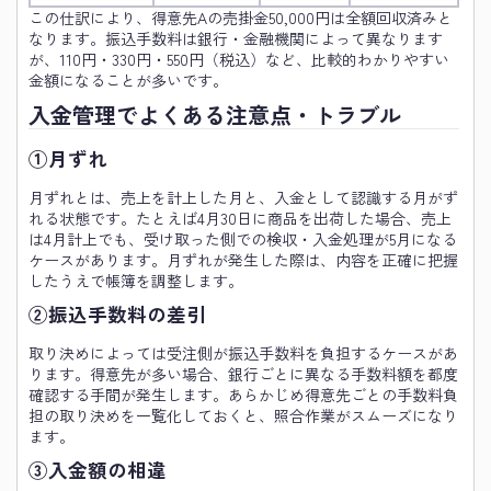
この仕訳により、得意先Aの売掛金50,000円は全額回収済みと
なります。振込手数料は銀行・金融機関によって異なります
が、110円・330円・550円（税込）など、比較的わかりやすい
金額になることが多いです。
入金管理でよくある注意点・トラブル
①月ずれ
月ずれとは、売上を計上した月と、入金として認識する月がず
れる状態です。たとえば4月30日に商品を出荷した場合、売上
は4月計上でも、受け取った側での検収・入金処理が5月になる
ケースがあります。月ずれが発生した際は、内容を正確に把握
したうえで帳簿を調整します。
②振込手数料の差引
取り決めによっては受注側が振込手数料を負担するケースがあ
ります。得意先が多い場合、銀行ごとに異なる手数料額を都度
確認する手間が発生します。あらかじめ得意先ごとの手数料負
担の取り決めを一覧化しておくと、照合作業がスムーズになり
ます。
③入金額の相違