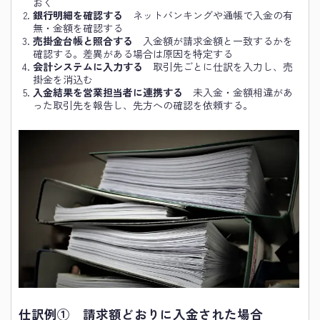
おく
銀行明細を確認する
ネットバンキングや通帳で入金の有
無・金額を確認する
売掛金台帳と照合する
入金額が請求金額と一致するかを
確認する。差異がある場合は原因を特定する
会計システムに入力する
取引先ごとに仕訳を入力し、売
掛金を消込む
入金結果を営業担当者に連携する
未入金・金額相違があ
った取引先を報告し、先方への確認を依頼する。
仕訳例① 請求額どおりに入金された場合