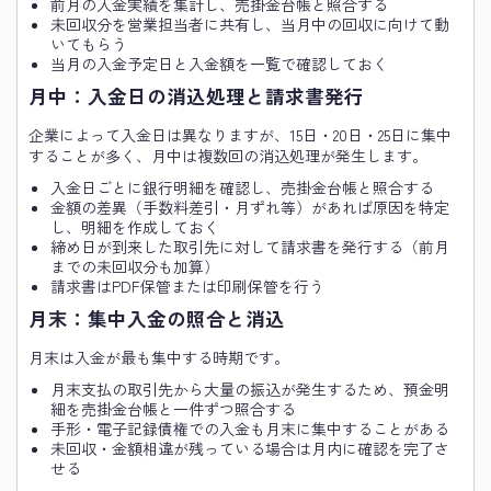
前月の入金実績を集計し、売掛金台帳と照合する
未回収分を営業担当者に共有し、当月中の回収に向けて動
いてもらう
当月の入金予定日と入金額を一覧で確認しておく
月中：入金日の消込処理と請求書発行
企業によって入金日は異なりますが、15日・20日・25日に集中
することが多く、月中は複数回の消込処理が発生します。
入金日ごとに銀行明細を確認し、売掛金台帳と照合する
金額の差異（手数料差引・月ずれ等）があれば原因を特定
し、明細を作成しておく
締め日が到来した取引先に対して請求書を発行する（前月
までの未回収分も加算）
請求書はPDF保管または印刷保管を行う
月末：集中入金の照合と消込
月末は入金が最も集中する時期です。
月末支払の取引先から大量の振込が発生するため、預金明
細を売掛金台帳と一件ずつ照合する
手形・電子記録債権での入金も月末に集中することがある
未回収・金額相違が残っている場合は月内に確認を完了さ
せる