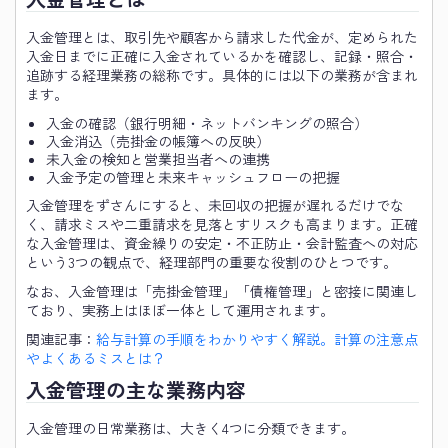
入金管理とは、取引先や顧客から請求した代金が、定められた
入金日までに正確に入金されているかを確認し、記録・照合・
追跡する経理業務の総称です。具体的には以下の業務が含まれ
ます。
入金の確認（銀行明細・ネットバンキングの照合）
入金消込（売掛金の帳簿への反映）
未入金の検知と営業担当者への連携
入金予定の管理と未来キャッシュフローの把握
入金管理をずさんにすると、未回収の把握が遅れるだけでな
く、請求ミスや二重請求を見落とすリスクも高まります。正確
な入金管理は、資金繰りの安定・不正防止・会計監査への対応
という3つの観点で、経理部門の重要な役割のひとつです。
なお、入金管理は「売掛金管理」「債権管理」と密接に関連し
ており、実務上はほぼ一体として運用されます。
関連記事：
給与計算の手順をわかりやすく解説。計算の注意点
やよくあるミスとは？
入金管理の主な業務内容
入金管理の日常業務は、大きく4つに分類できます。