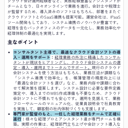
クラウド会計運用経験者など、実務経験豊富なアシスタントが
チームとなり、日々オンラインで業務を進行。会計士や税理士
が監督するため、導入済みのソフトはもちろん、部署をまたぐ
クラウドソフトとのSaaS連携も提案可能。運営会社は、IPaaS
ツール開発もしており、システム連携のノウハウが豊富です。
経理を含むバックオフィスのデータを一元化し、業務効率化や
経理体制の最適化を実現します。
主なポイント
コンサルタント主導で、最適なクラウド会計ソフトの導
入・運用をサポート
：
経理業務の外注に精通したコンサル
タントが現状をヒアリングし、クラウド会計システムの選
定・導入・運用までトータルでサポート。
現行のクラウド
会計システムを使う方法はもちろん、業務圧迫が課題なら
「システム連携で効率化」を、帳簿管理の精度向上には
「最適な会計ソフトを選び」など、業務内容や課題に合わ
せて解決策を提案します。システム設計に必要な要件定義
策定や、導入までのWBS作成準備も不要なため、クラウド
会計ソフトに不慣れでも安心です。運用を見据えて、業務
フローやルールのマニュアル化、従業員説明会で社員教育
を実施して、顧客側の社内体制づくりも支援します。
専門家が監督のもと、一任した経理業務をチームで正確に
遂行
：
様々な経理プロとアシスタント達が専門チームを構
築。実際の作業は、経理部門立ち上げや会計ソフト導入な