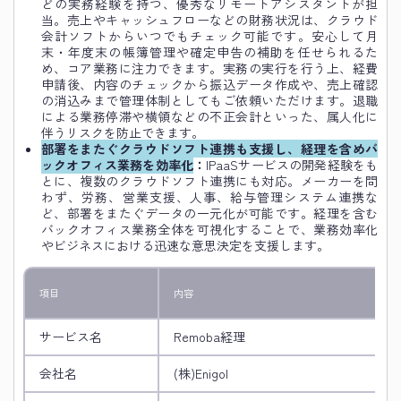
どの実務経験を持つ、優秀なリモートアシスタントが担
当。売上やキャッシュフローなどの財務状況は、クラウド
会計ソフトからいつでもチェック可能です。安心して月
末・年度末の帳簿管理や確定申告の補助を任せられるた
め、コア業務に注力できます。実務の実行を行う上、経費
申請後、内容のチェックから振込データ作成や、売上確認
の消込みまで管理体制としてもご依頼いただけます。退職
による業務停滞や横領などの不正会計といった、属人化に
伴うリスクを防止できます。
部署をまたぐクラウドソフト連携も支援し、経理を含めバ
ックオフィス業務を効率化
：
IPaaSサービスの開発経験をも
とに、複数のクラウドソフト連携にも対応。メーカーを問
わず、労務、営業支援、人事、給与管理システム連携な
ど、部署をまたぐデータの一元化が可能です。経理を含む
バックオフィス業務全体を可視化することで、業務効率化
やビジネスにおける迅速な意思決定を支援します。
項目
内容
サービス名
Remoba経理
会社名
(株)Enigol