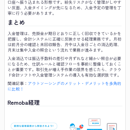
口座へ振り込まれる形態です。紛失リスクがなく管理がしやす
い反面、入金タイミングが先になるため、入金予定の管理を丁
寧に行う必要があります。
まとめ
入金管理は、売掛金が期日どおりに正しく回収できているかを
把握し、会計システムに正確に反映させる経理業務です。月初
は前月分の確認と未回収報告、月中は入金日ごとの消込処理、
月末は集中入金の照合という流れで業務が進みます。
入金消込では振込手数料の差引や月ずれなど細かい照合が必要
になるため、仕訳ルールと確認フローを事前に整備しておくこ
とが重要です。取引先が増え手作業の限界を感じたら、クラウ
ド会計ソフトや入金管理システムの導入も有効な選択肢です。
関連記事：
アウトソーシングのメリット・デメリットを多角的
に比較！
Remoba経理