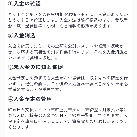
①入金の確認
ネットバンキングの預金明細や通帳をもとに、入金があったか
どうかを日々確認します。入金方法は銀行振込のほか、受取手
形・電子記録債権・小切手など複数の形態があります。
②入金消込
入金を確認したら、その金額を会計システムや帳簿に反映さ
せ、対応する売掛金を消す作業を行います。これを
入金消込
と
いいます（詳細は後述）。
③未入金の検知と催促
入金予定日を過ぎても入金がない場合は、取引先への確認を行
います。催促の前に、自社側の入力漏れや誤照合がないかを必
ず確認することが重要です。
④入金予定の管理
締め日と支払サイト（末締翌月末払い、末締翌々月末払い等）
をもとに、将来の入金予定日と金額を一覧化しておきます。入
金予定を事前に把握することで、資金繰りの見通しが立てやす
くなります。