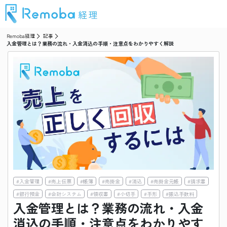
Remoba経理
記事
入金管理とは？業務の流れ・入金消込の手順・注意点をわかりやすく解説
#
入金管理
#
売上伝票
#
帳簿
#
売掛金
#
消込
#
売掛金元帳
#
請求書
#
銀行預金
#
会計システム
#
領収書
#
小切手
#
手形
#
振込手数料
入金管理とは？業務の流れ・入金
消込の手順・注意点をわかりやす