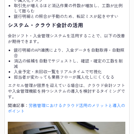
い属人化リスク
取引先が増えるほど消込作業の件数が増加し、工数が比例
して膨らむ
銀行明細との照合が手動のため、転記ミスが起きやすい
システム・クラウド会計の活用
会計ソフト・入金管理システムを活用することで、以下の改善
が期待できます。
銀行明細のAPI連携により、入金データを自動取得・自動照
合
消込の候補を自動でサジェストし、確認・確定の工数を削
減
入金予定・未回収一覧をリアルタイムで可視化
担当者が変わっても業務フローが属人化しにくくなる
エクセル管理が限界を迎えている場合は、クラウド会計ソフト
や入金管理機能を持つシステムの導入を検討するタイミングで
す。
関連記事：
労務管理におけるクラウド活用のメリットと導入の
ポイント