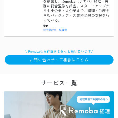
を創業し、Remoba（リモバ）経理・労
務の総合監修を担当。スタートアップか
ら中小企業・大企業まで、経理・労務を
含むバックオフィス業務全般の支援を行
っている。
資格
公認会計士
税理士
\
/
Remobaなら
経理
をまるっと請け負います
お問い合わせ・ご相談はこちら
サービス一覧