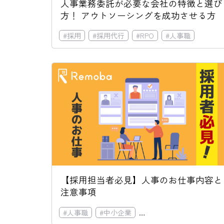
人事業務委託が必要な会社の特徴と選び
方！ アウトソーシングを成功させる方
法
#
採用
#
採用代行
#
RPO
#
人事職
【採用担当者必見】人事のお仕事内容と
注意事項
#
人事職
#
中小企業
#
Remoba採用導入事例