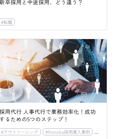
新卒採用と中途採用、どう違う？
#
転職
採用代行 人事代行で業務効率化！成功
するための5つのステップ！
#
アウトソーシング
#
Remoba採用導入事例
#
採用代行