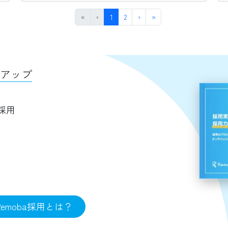
First
Previous
(current)
Next
Last
«
‹
1
2
›
»
アップ
採用
Remoba
採用
とは？