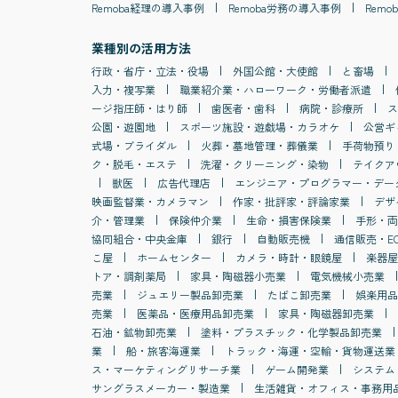
Remoba
経理
の導入事例
Remoba
労務
の導入事例
Remob
業種別の活用方法
行政・省庁・立法・役場
外国公館・大使館
と畜場
入力・複写業
職業紹介業・ハローワーク・労働者派遣
ージ指圧師・はり師
歯医者・歯科
病院・診療所
ス
公園・遊園地
スポーツ施設・遊戯場・カラオケ
公営ギ
式場・ブライダル
火葬・墓地管理・葬儀業
手荷物預り
ク・脱毛・エステ
洗濯・クリーニング・染物
テイクア
獣医
広告代理店
エンジニア・プログラマー・デー
映画監督業・カメラマン
作家・批評家・評論家業
デザ
介・管理業
保険仲介業
生命・損害保険業
手形・両
協同組合・中央金庫
銀行
自動販売機
通信販売・E
こ屋
ホームセンター
カメラ・時計・眼鏡屋
楽器屋
トア・調剤薬局
家具・陶磁器小売業
電気機械小売業
売業
ジュエリー製品卸売業
たばこ卸売業
娯楽用品
売業
医薬品・医療用品卸売業
家具・陶磁器卸売業
石油・鉱物卸売業
塗料・プラスチック・化学製品卸売業
業
船・旅客海運業
トラック・海運・空輸・貨物運送業
ス・マーケティングリサーチ業
ゲーム開発業
システム
サングラスメーカー・製造業
生活雑貨・オフィス・事務用