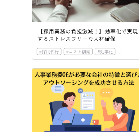
【採用業務の負担激減！】効率化で実現
するストレスフリーな人材確保
#
採用代行
#
コスト削減
#
効率化
#
中途採