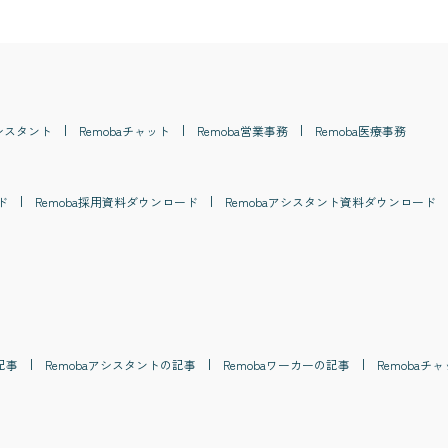
シスタント
Remoba
チャット
Remoba
営業事務
Remoba
医療事務
ド
Remoba
採用
資料ダウンロード
Remoba
アシスタント
資料ダウンロード
記事
Remoba
アシスタント
の記事
Remoba
ワーカー
の記事
Remoba
チャ