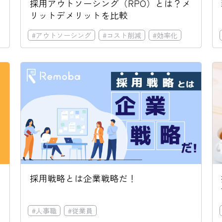
採用アウトソーシング（RPO）とは？メ
リットデメリットを比較
#
アウトソーシング
#
コスト削減
#
効率化
採用戦略とは企業戦略だ！
#
効率化
#
人事職
#
従業員