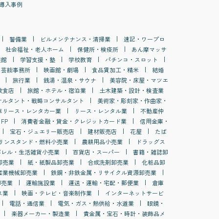
導入事例
警備業
ビルメンテナンス・清掃業
速記・ワープロ
社会福祉・老人ホーム
保健所・検疫所
あん摩マッサ
族館
学習支援・塾
学校教育
パチンコ・スロット
・芸能事務所
映画館・劇場
食品賃加工・精米
結婚
旅行業
銭湯・温泉・サウナ
美容院・床屋・マツエ
飲食店
旅館・ホテル・宿泊業
土木建築・設計・検査業
サルタント・戦略コンサルタント
美術家・彫刻家・作曲家・
車リース・レンタカー業
リース・レンタル業
不動産仲
FP
消費者金融・貸金・クレジットカード業
信用金庫・
宝石・ジュエリー販売店
建材販売店
花屋
たば
リンスタンド・燃料小売業
農耕用品小売業
ドラッグス
パレル・生活雑貨小売業
百貨店・スーパー
書籍・雑誌卸
卸売業
紙・紙製品卸売業
合成洗剤卸売業
化粧品卸
産業機械卸売業
鉄鋼・非鉄金属・リサイクル資源卸売業
卸売業
運輸施設業
運送・運輸・宅配・郵便業
倉庫
ス業
映画・テレビ・音楽制作業
インターネットサービ
電話・通信業
電気・ガス・熱供給・水道業
眼鏡・
楽器メーカー・製造業
貴金属・宝石・時計・装飾品メ