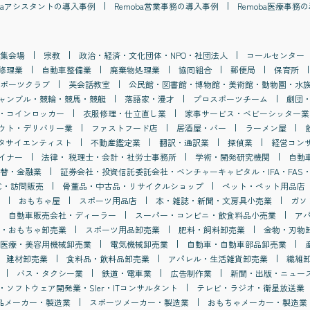
a
アシスタント
の導入事例
Remoba
営業事務
の導入事例
Remoba
医療事務
の
集会場
宗教
政治・経済・文化団体・NPO・社団法人
コールセンター
修理業
自動車整備業
廃棄物処理業
協同組合
郵便局
保育所
ポーツクラブ
英会話教室
公民館・図書館・博物館・美術館・動物園・水
ャンブル・競輪・競馬・競艇
落語家・漫才
プロスポーツチーム
劇団
・コインロッカー
衣服修理・仕立直し業
家事サービス・ベビーシッター業
ウト・デリバリー業
ファストフード店
居酒屋・バー
ラーメン屋
タサイエンティスト
不動産鑑定業
翻訳・通訳業
探偵業
経営コン
イナー
法律・ 税理士・会計・社労士事務所
学術・開発研究機関
自動
替・金融業
証券会社・投資信託委託会社・ベンチャーキャピタル・IFA・FAS・
C・訪問販売
骨董品・中古品・リサイクルショップ
ペット・ペット用品店
おもちゃ屋
スポーツ用品店
本・雑誌・新聞・文房具小売業
ガソ
自動車販売会社・ディーラー
スーパー・コンビニ・飲食料品小売業
ア
・おもちゃ卸売業
スポーツ用品卸売業
肥料・飼料卸売業
金物・刃物
医療・美容用機械卸売業
電気機械卸売業
自動車・自動車部品卸売業
建材卸売業
食料品・飲料品卸売業
アパレル・生活雑貨卸売業
繊維
バス・タクシー業
鉄道・電車業
広告制作業
新聞・出版・ニュー
・ソフトウェア開発業・SIer・ITコンサルタント
テレビ・ラジオ・衛星放送業
品メーカー・製造業
スポーツメーカー・製造業
おもちゃメーカー・製造業