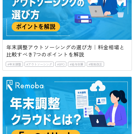
年末調整アウトソーシングの選び方｜料金相場と
比較すべき7つのポイントを解説
#
年末調整
#
アウトソーシング
#
BPO
#
給与計算
#
税制改正