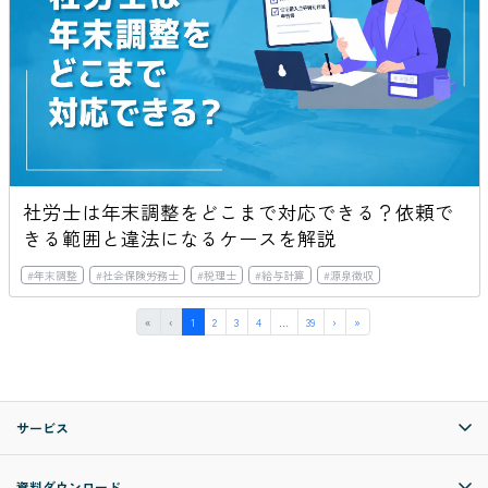
社労士は年末調整をどこまで対応できる？依頼で
きる範囲と違法になるケースを解説
#
年末調整
#
社会保険労務士
#
税理士
#
給与計算
#
源泉徴収
First
Previous
(current)
More
Next
Last
«
‹
1
2
3
4
…
39
›
»
サービス
資料ダウンロード