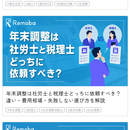
#
複合仕訳
#
諸口
#
勘定科目
#
総勘定元帳
#
仕訳帳
年末調整は社労士と税理士どっちに依頼すべき？
違い・費用相場・失敗しない選び方を解説
#
年末調整
#
税理士
#
社会保険労務士
#
給与計算
#
社会保険