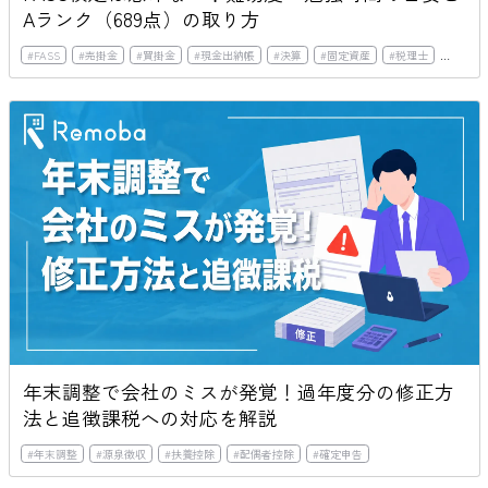
Aランク（689点）の取り方
#
FASS
#
売掛金
#
買掛金
#
現金出納帳
#
決算
#
固定資産
#
税理士
#
日商簿
年末調整で会社のミスが発覚！過年度分の修正方
法と追徴課税への対応を解説
#
年末調整
#
源泉徴収
#
扶養控除
#
配偶者控除
#
確定申告