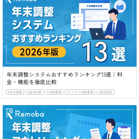
年末調整システムおすすめランキング13選｜料
金・機能を徹底比較
#
年末調整
#
給与計算
#
労務管理
#
クラウド労務管理
#
税制改正