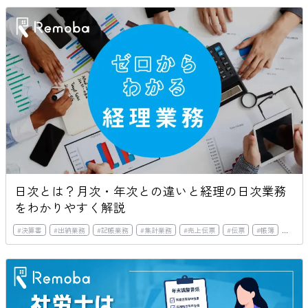
日次とは？月次・年次との違いと経理の日次業務
をわかりやすく解説
#
決算書
#
出納業務
#
記帳業務
#
集計業務
#
売上伝票
#
伝票
#
帳簿
#
売掛