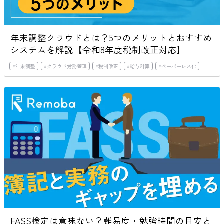
年末調整クラウドとは？5つのメリットとおすすめ
システムを解説【令和8年度税制改正対応】
#
年末調整
#
クラウド労務管理
#
税制改正
#
給与計算
#
ペーパーレス化
FASS検定は意味ない？難易度・勉強時間の目安と