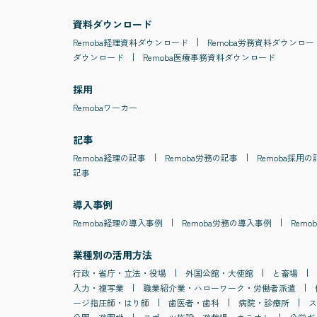
資料ダウンロード
Remoba
経理
資料ダウンロード
Remoba
労務
資料ダウンロー
ダウンロード
Remoba
医療事務
資料ダウンロード
採用
Remobaワーカー
記事
Remoba
経理
の記事
Remoba
労務
の記事
Remoba
採用
の
記事
導入事例
Remoba
経理
の導入事例
Remoba
労務
の導入事例
Remob
業種別の活用方法
行政・省庁・立法・役場
外国公館・大使館
と畜場
入力・複写業
職業紹介業・ハローワーク・労働者派遣
ージ指圧師・はり師
歯医者・歯科
病院・診療所
ス