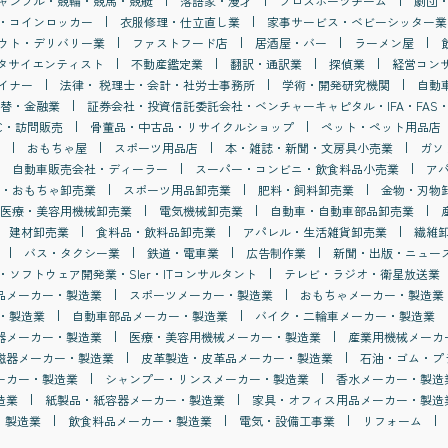
ャンブル・競輪・競馬・競艇
落語家・漫才
プロスポーツチーム
劇団
・コインロッカー
衣服修理・仕立直し業
家事サービス・ベビーシッター業
ウト・デリバリー業
ファストフード店
居酒屋・バー
ラーメン屋
タサイエンティスト
不動産鑑定業
翻訳・通訳業
探偵業
経営コン
イナー
法律・ 税理士・会計・社労士事務所
学術・開発研究機関
自動
替・金融業
証券会社・投資信託委託会社・ベンチャーキャピタル・IFA・FAS・
C・訪問販売
骨董品・中古品・リサイクルショップ
ペット・ペット用品店
おもちゃ屋
スポーツ用品店
本・雑誌・新聞・文房具小売業
ガソ
自動車販売会社・ディーラー
スーパー・コンビニ・飲食料品小売業
ア
・おもちゃ卸売業
スポーツ用品卸売業
肥料・飼料卸売業
金物・刃物
医療・美容用機械卸売業
電気機械卸売業
自動車・自動車部品卸売業
建材卸売業
食料品・飲料品卸売業
アパレル・生活雑貨卸売業
繊維
バス・タクシー業
鉄道・電車業
広告制作業
新聞・出版・ニュー
・ソフトウェア開発業・SIer・ITコンサルタント
テレビ・ラジオ・衛星放送業
品メーカー・製造業
スポーツメーカー・製造業
おもちゃメーカー・製造業
・製造業
自動車部品メーカー・製造業
バイク・二輪車メーカー・製造業
器メーカー・製造業
医療・美容用機械メーカー・製造業
産業用機械メーカ
磁器メーカー・製造業
皮革製造・皮革品メーカー・製造業
石油・ゴム・プ
ーカー・製造業
シャンプー・リンスメーカー・製造業
香水メーカー・製造
造業
紙製品・紙容器メーカー・製造業
家具・オフィス用品メーカー・製造
・製造業
飲食料品メーカー・製造業
電気・設備工事業
リフォーム