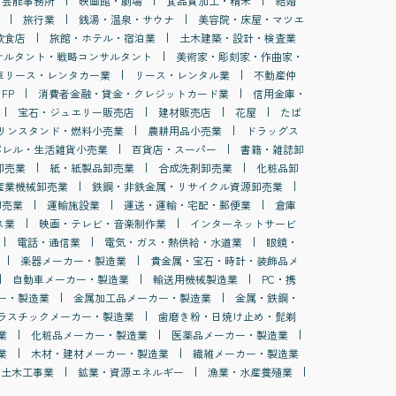
・芸能事務所
映画館・劇場
食品賃加工・精米
結婚
旅行業
銭湯・温泉・サウナ
美容院・床屋・マツエ
飲食店
旅館・ホテル・宿泊業
土木建築・設計・検査業
サルタント・戦略コンサルタント
美術家・彫刻家・作曲家・
車リース・レンタカー業
リース・レンタル業
不動産仲
FP
消費者金融・貸金・クレジットカード業
信用金庫・
宝石・ジュエリー販売店
建材販売店
花屋
たば
リンスタンド・燃料小売業
農耕用品小売業
ドラッグス
パレル・生活雑貨小売業
百貨店・スーパー
書籍・雑誌卸
卸売業
紙・紙製品卸売業
合成洗剤卸売業
化粧品卸
産業機械卸売業
鉄鋼・非鉄金属・リサイクル資源卸売業
卸売業
運輸施設業
運送・運輸・宅配・郵便業
倉庫
ス業
映画・テレビ・音楽制作業
インターネットサービ
電話・通信業
電気・ガス・熱供給・水道業
眼鏡・
楽器メーカー・製造業
貴金属・宝石・時計・装飾品メ
自動車メーカー・製造業
輸送用機械製造業
PC・携
ー・製造業
金属加工品メーカー・製造業
金属・鉄鋼・
ラスチックメーカー・製造業
歯磨き粉・日焼け止め・髭剃
業
化粧品メーカー・製造業
医薬品メーカー・製造業
業
木材・建材メーカー・製造業
繊維メーカー・製造業
土木工事業
鉱業・資源エネルギー
漁業・水産養殖業