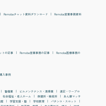
Remoba
チャット
資料ダウンロード
Remoba
営業事務
資料
ット
の記事
Remoba
営業事務
の記事
Remoba
医療事務
の
導入事例
警備業
ビルメンテナンス・清掃業
速記・ワープロ
社会福祉・老人ホーム
保健所・検疫所
あん摩マッサ
族館
学習支援・塾
学校教育
パチンコ・スロット