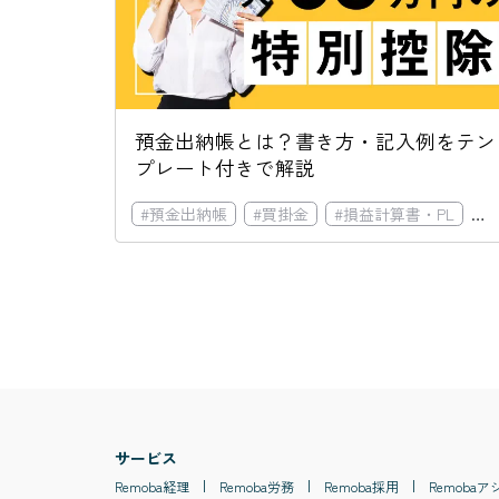
預金出納帳とは？書き方・記入例をテン
プレート付きで解説
#
預金出納帳
#
買掛金
#
損益計算書・PL
#
サービス
Remoba
経理
Remoba
労務
Remoba
採用
Remoba
ア