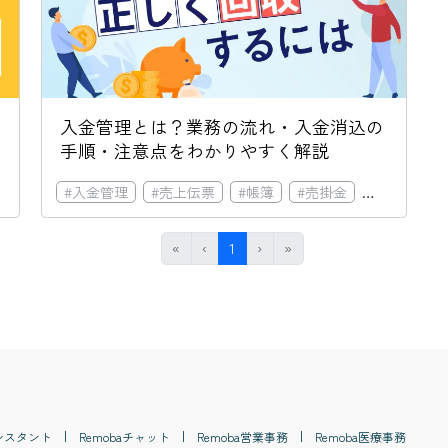
入金管理とは？業務の流れ・入金消込の
手順・注意点をわかりやすく解説
貸借対照表・バランスシート・BS
#
入金管理
#
売上伝票
#
仕訳帳
#
帳簿
#
#
売掛金
債務
#
資金調達
#
消込
#
First
Previous
(current)
Next
Last
«
‹
1
›
»
シスタント
Remoba
チャット
Remoba
営業事務
Remoba
医療事務