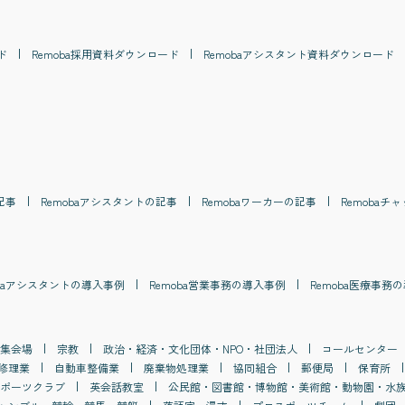
ド
Remoba
採用
資料ダウンロード
Remoba
アシスタント
資料ダウンロード
記事
Remoba
アシスタント
の記事
Remoba
ワーカー
の記事
Remoba
チャ
a
アシスタント
の導入事例
Remoba
営業事務
の導入事例
Remoba
医療事務
の
集会場
宗教
政治・経済・文化団体・NPO・社団法人
コールセンター
修理業
自動車整備業
廃棄物処理業
協同組合
郵便局
保育所
ポーツクラブ
英会話教室
公民館・図書館・博物館・美術館・動物園・水