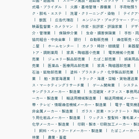
公園・遊園地
スポーツ施設・遊戯場・カラオケ
公営ギ
式場・ブライダル
火葬・墓地管理・葬儀業
手荷物預り
ク・脱毛・エステ
洗濯・クリーニング・染物
テイクア
獣医
広告代理店
エンジニア・プログラマー・デー
映画監督業・カメラマン
作家・批評家・評論家業
デザ
介・管理業
保険仲介業
生命・損害保険業
手形・両
協同組合・中央金庫
銀行
自動販売機
通信販売・E
こ屋
ホームセンター
カメラ・時計・眼鏡屋
楽器屋
トア・調剤薬局
家具・陶磁器小売業
電気機械小売業
売業
ジュエリー製品卸売業
たばこ卸売業
娯楽用品
売業
医薬品・医療用品卸売業
家具・陶磁器卸売業
石油・鉱物卸売業
塗料・プラスチック・化学製品卸売業
業
船・旅客海運業
トラック・海運・空輸・貨物運送業
ス・マーケティングリサーチ業
ゲーム開発業
システム
サングラスメーカー・製造業
生活雑貨・オフィス・事務用
ーカー・製造業
輸送用機械製造業
輸送用機械メーカー
帯・テレビ・情報通信機械メーカー・製造業
電子・電気機
非金属メーカー・製造業
ガラス・炭素・コンクリート・陶
り用化粧品メーカー・製造業
ワックス・整髪料・薄毛薬メ
化学メーカー・製造業
印刷・製本・印刷加工メーカー・製
飼料・ペットフードメーカー・製造業
たばこメーカー
林業
農業・畜産