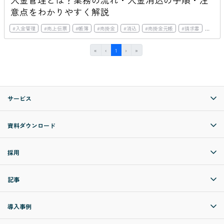
意点をわかりやすく解説
#
入金管理
#
売上伝票
#
帳簿
#
売掛金
#
消込
#
売掛金元帳
#
請求書
#
銀行
First
Previous
(current)
Next
Last
«
‹
1
›
»
サービス
資料ダウンロード
採用
記事
導入事例