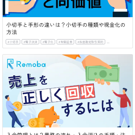
小切手と手形の違いは？小切手の種類や現金化の
方法
#
小切手
#
電子決済
#
電子化
#
有価証券
#
当座勘定取引契約
#
全国銀行協会連合
入金管理とは？業務の流れ・入金消込の手順・注