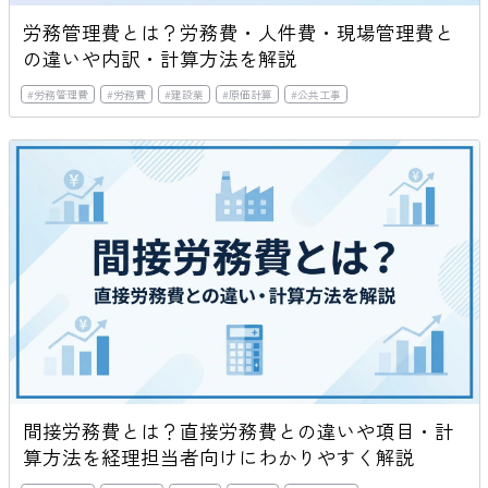
労務管理費とは？労務費・人件費・現場管理費と
の違いや内訳・計算方法を解説
#
労務管理費
#
労務費
#
建設業
#
原価計算
#
公共工事
間接労務費とは？直接労務費との違いや項目・計
算方法を経理担当者向けにわかりやすく解説