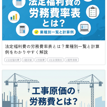
法定福利費の労務費率表とは？業種別一覧と計算
例をわかりやすく解説
#
法定福利費
#
建設業
#
労務費
#
社会保険料
#
雇用保険