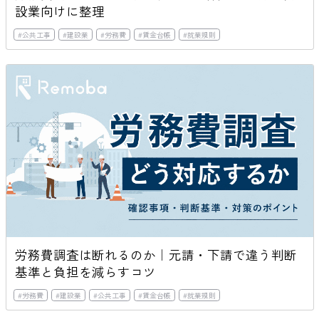
設業向けに整理
#
公共工事
#
建設業
#
労務費
#
賃金台帳
#
就業規則
労務費調査は断れるのか｜元請・下請で違う判断
基準と負担を減らすコツ
#
労務費
#
建設業
#
公共工事
#
賃金台帳
#
就業規則