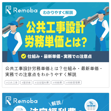
公共工事設計労務単価とは？仕組み・最新単価・
実務での注意点をわかりやすく解説
#
公共工事
#
建設業
#
法定福利費
#
労務費
#
労務管理費