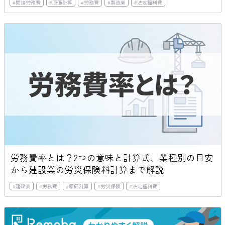
#
間接労務費
#
原価計算
#
労務費
#
製造業
#
法定福利費
労務費率とは？2つの意味と計算式、業種別の目安
から建設業の労災保険料計算まで解説
#
建設業
#
労務費
#
原価計算
#
労災保険
#
法定福利費