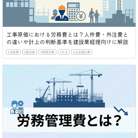
工事原価における労務費とは？人件費・外注費と
の違いや計上の判断基準を建設業経理向けに解説
#
労務費
#
建設業
#
原価計算
#
外注
#
法定福利費