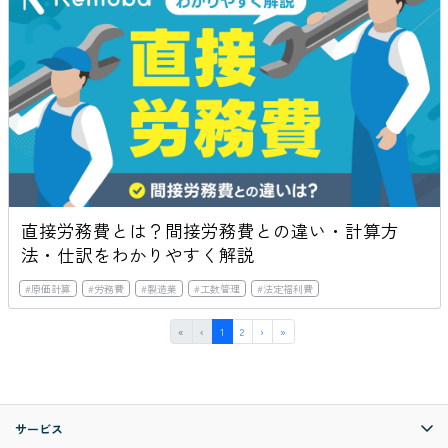
直接労務費とは？間接労務費との違い・計算方
法・仕訳をわかりやすく解説
#
原価計算
#
労務費
#
製造業
#
工数管理
#
法定福利費
First
Previous
(current)
Next
Last
«
‹
1
2
›
»
サービス