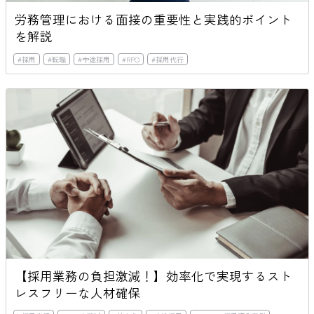
労務管理における面接の重要性と実践的ポイント
を解説
#
採用
#
転職
#
中途採用
#
RPO
#
採用代行
【採用業務の負担激減！】効率化で実現するスト
レスフリーな人材確保