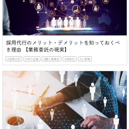
採用代行のメリット・デメリットを知っておくべ
き理由 【業務委託の現実】
#
採用代行
#
中小企業
#
個人事業主
#
効率化
#
人事職