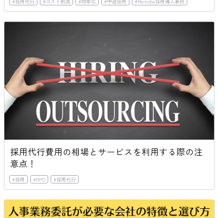
#
採用代行
#
コスト削減
#
効率化
#
中途採用
#
Remoba採用導入事例
採用代行費用の相場とサービスを利用する際の注
意点！
#
採用
#
RPO
#
採用代行