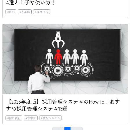
4選と上手な使い方！
#
RPO
#
人事職
#
採用代行
【2025年度版】採用管理システムのHowTo！おす
すめ採用管理システム13選
#
採用代行
#
効率化
#
情報システム