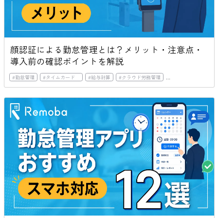
顔認証による勤怠管理とは？メリット・注意点・
導入前の確認ポイントを解説
#
勤怠管理
#
タイムカード
#
給与計算
#
クラウド労務管理
#
アウトソーシング