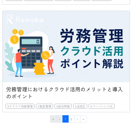
労務管理におけるクラウド活用のメリットと導入
のポイント
#
クラウド労務管理
#
勤怠管理
#
給与明細
#
法改正
#
ペーパーレス化
First
Previous
(current)
Next
Last
«
‹
1
2
›
»