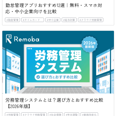
勤怠管理アプリおすすめ12選｜無料・スマホ対
応・中小企業向けを比較
#
勤怠管理
#
タイムカード
#
中小企業
#
給与計算
#
クラウド労務管理
労務管理システムとは？選び方とおすすめ比較
【2026年版】
#
労務管理
#
クラウド労務管理
#
社会保険
#
年末調整
#
業務効率化