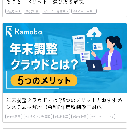
ること・メリット・選び方を解説
#
勤怠管理
#
給与計算
#
クラウド労務管理
#
タイムカード
#
アウトソーシング
年末調整クラウドとは？5つのメリットとおすすめ
システムを解説【令和8年度税制改正対応】
#
年末調整
#
クラウド労務管理
#
税制改正
#
給与計算
#
ペーパーレス化