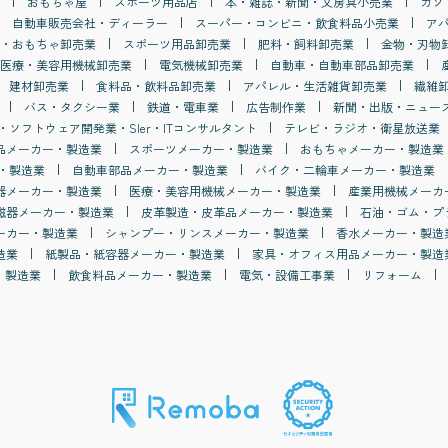
おもちゃ屋
スポーツ用品店
本・雑誌・新聞・文房具小売業
ガソ
自動車販売会社・ディーラー
スーパー・コンビニ・飲食料品小売業
ア
・おもちゃ卸売業
スポーツ用品卸売業
肥料・飼料卸売業
金物・刃物
医療・美容用機械卸売業
電気機械卸売業
自動車・自動車部品卸売業
建材卸売業
食料品・飲料品卸売業
アパレル・生活雑貨卸売業
繊維
バス・タクシー業
鉄道・電車業
広告制作業
新聞・出版・ニュー
・ソフトウェア開発業・SIer・ITコンサルタント
テレビ・ラジオ・衛星放送業
品メーカー・製造業
スポーツメーカー・製造業
おもちゃメーカー・製造業
・製造業
自動車部品メーカー・製造業
バイク・二輪車メーカー・製造業
器メーカー・製造業
医療・美容用機械メーカー・製造業
産業用機械メーカ
磁器メーカー・製造業
皮革製造・皮革品メーカー・製造業
石油・ゴム・プ
ーカー・製造業
シャンプー・リンスメーカー・製造業
香水メーカー・製造
造業
紙製品・紙容器メーカー・製造業
家具・オフィス用品メーカー・製造
・製造業
飲食料品メーカー・製造業
電気・設備工事業
リフォーム