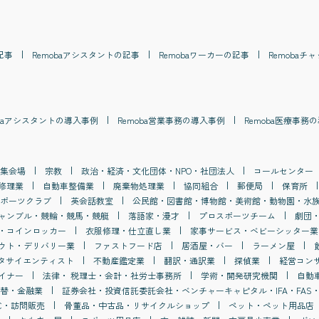
記事
Remoba
アシスタント
の記事
Remoba
ワーカー
の記事
Remoba
チャ
a
アシスタント
の導入事例
Remoba
営業事務
の導入事例
Remoba
医療事務
の
集会場
宗教
政治・経済・文化団体・NPO・社団法人
コールセンター
修理業
自動車整備業
廃棄物処理業
協同組合
郵便局
保育所
ポーツクラブ
英会話教室
公民館・図書館・博物館・美術館・動物園・水
ャンブル・競輪・競馬・競艇
落語家・漫才
プロスポーツチーム
劇団
・コインロッカー
衣服修理・仕立直し業
家事サービス・ベビーシッター業
ウト・デリバリー業
ファストフード店
居酒屋・バー
ラーメン屋
タサイエンティスト
不動産鑑定業
翻訳・通訳業
探偵業
経営コン
イナー
法律・ 税理士・会計・社労士事務所
学術・開発研究機関
自動
替・金融業
証券会社・投資信託委託会社・ベンチャーキャピタル・IFA・FAS・
C・訪問販売
骨董品・中古品・リサイクルショップ
ペット・ペット用品店