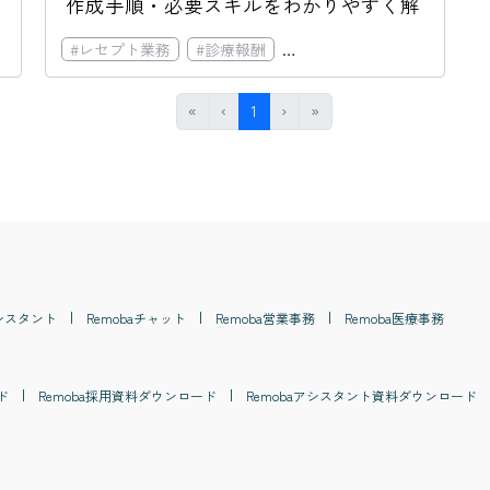
作成手順・必要スキルをわかりやすく解
説
#
診療報酬
#
レセプト業務
#
人手不足
#
診療報酬
#
離職率
#
#
レセプトのオンライン請求
少子高齢化社会
First
Previous
(current)
Next
Last
«
‹
1
›
»
シスタント
Remoba
チャット
Remoba
営業事務
Remoba
医療事務
ド
Remoba
採用
資料ダウンロード
Remoba
アシスタント
資料ダウンロード