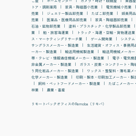
こ屋
ホームセンター
カメラ・時計・眼鏡屋
楽器屋
トア・調剤薬局
家具・陶磁器小売業
電気機械小売業
売業
ジュエリー製品卸売業
たばこ卸売業
娯楽用品
売業
医薬品・医療用品卸売業
家具・陶磁器卸売業
石油・鉱物卸売業
塗料・プラスチック・化学製品卸売業
業
船・旅客海運業
トラック・海運・空輸・貨物運送業
ス・マーケティングリサーチ業
ゲーム開発業
システム
サングラスメーカー・製造業
生活雑貨・オフィス・事務用
ーカー・製造業
輸送用機械製造業
輸送用機械メーカー
帯・テレビ・情報通信機械メーカー・製造業
電子・電気機
非金属メーカー・製造業
ガラス・炭素・コンクリート・陶
り用化粧品メーカー・製造業
ワックス・整髪料・薄毛薬メ
化学メーカー・製造業
印刷・製本・印刷加工メーカー・製
飼料・ペットフードメーカー・製造業
たばこメーカー
林業
農業・畜産
リモートバックオフィスのRemoba（リモバ）