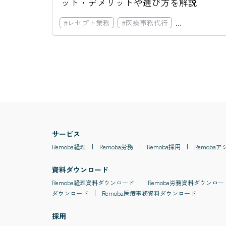
ット・デメリットや選び方を解説
#
レセプト業務
#
医療事務代行
#
医療事務外注
サービス
Remoba
経理
Remoba
労務
Remoba
採用
Remoba
ア
資料ダウンロード
Remoba
経理
資料ダウンロード
Remoba
労務
資料ダウンロー
ダウンロード
Remoba
医療事務
資料ダウンロード
採用