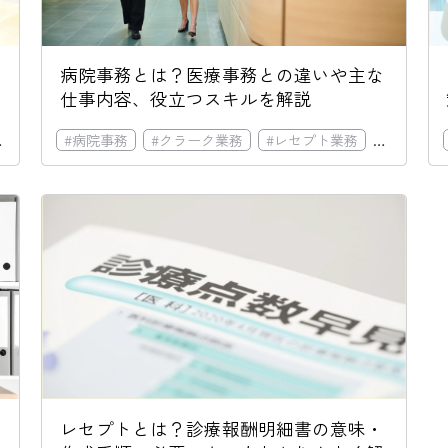
病院事務とは？医療事務との違いや主な
仕事内容、役立つスキルを解説
#
クラーク業務
#
病院事務
#
資格手当
#
クラーク業務
#
レセプト業務
#
診療報酬
レセプトとは？診療報酬明細書の意味・