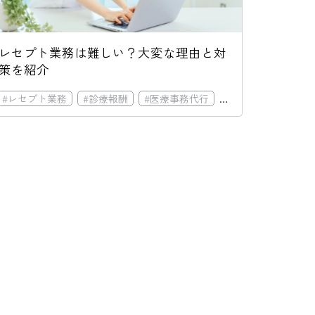
レセプト業務は難しい？大変な理由と対
策を紹介
#
レセプト業務
#
人手不足
#
診療報酬
#
医療事務代行
#
医療事務外注
#