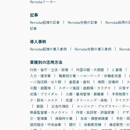
Remobaワーカー
記事
Remoba
経理
の記事
Remoba
労務
の記事
Remoba
採用
の
記事
導入事例
Remoba
経理
の導入事例
Remoba
労務
の導入事例
Remob
業種別の活用方法
行政・省庁・立法・役場
外国公館・大使館
と畜場
入力・複写業
職業紹介業・ハローワーク・労働者派遣
ージ指圧師・はり師
歯医者・歯科
病院・診療所
ス
公園・遊園地
スポーツ施設・遊戯場・カラオケ
公営ギ
式場・ブライダル
火葬・墓地管理・葬儀業
手荷物預り
ク・脱毛・エステ
洗濯・クリーニング・染物
テイクア
獣医
広告代理店
エンジニア・プログラマー・デー
映画監督業・カメラマン
作家・批評家・評論家業
デザ
介・管理業
保険仲介業
生命・損害保険業
手形・両
協同組合・中央金庫
銀行
自動販売機
通信販売・E