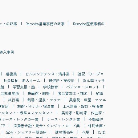
ット
の記事
Remoba
営業事務
の記事
Remoba
医療事務
の
導入事例
警備業
ビルメンテナンス・清掃業
速記・ワープロ
社会福祉・老人ホーム
保健所・検疫所
あん摩マッサ
族館
学習支援・塾
学校教育
パチンコ・スロット
・芸能事務所
映画館・劇場
食品賃加工・精米
結婚
旅行業
銭湯・温泉・サウナ
美容院・床屋・マツエ
飲食店
旅館・ホテル・宿泊業
土木建築・設計・検査業
サルタント・戦略コンサルタント
美術家・彫刻家・作曲家・
車リース・レンタカー業
リース・レンタル業
不動産仲
FP
消費者金融・貸金・クレジットカード業
信用金庫・
宝石・ジュエリー販売店
建材販売店
花屋
たば