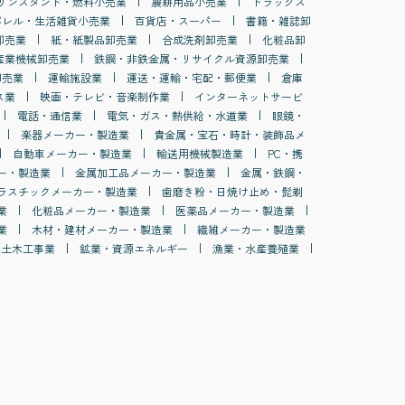
リンスタンド・燃料小売業
農耕用品小売業
ドラッグス
パレル・生活雑貨小売業
百貨店・スーパー
書籍・雑誌卸
卸売業
紙・紙製品卸売業
合成洗剤卸売業
化粧品卸
産業機械卸売業
鉄鋼・非鉄金属・リサイクル資源卸売業
卸売業
運輸施設業
運送・運輸・宅配・郵便業
倉庫
ス業
映画・テレビ・音楽制作業
インターネットサービ
電話・通信業
電気・ガス・熱供給・水道業
眼鏡・
楽器メーカー・製造業
貴金属・宝石・時計・装飾品メ
自動車メーカー・製造業
輸送用機械製造業
PC・携
ー・製造業
金属加工品メーカー・製造業
金属・鉄鋼・
ラスチックメーカー・製造業
歯磨き粉・日焼け止め・髭剃
業
化粧品メーカー・製造業
医薬品メーカー・製造業
業
木材・建材メーカー・製造業
繊維メーカー・製造業
土木工事業
鉱業・資源エネルギー
漁業・水産養殖業