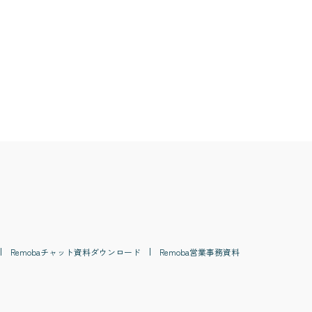
#
紙レセプト
#
アウトソーシング
Remoba
チャット
資料ダウンロード
Remoba
営業事務
資料