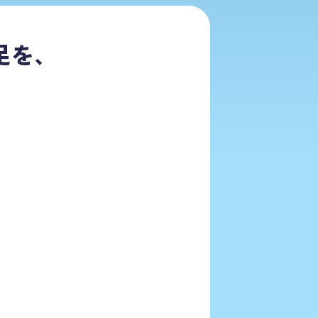
足を、
！