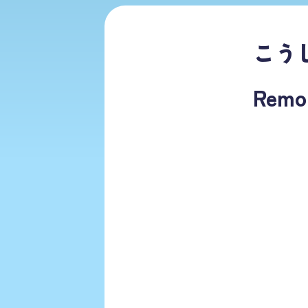
こう
Re