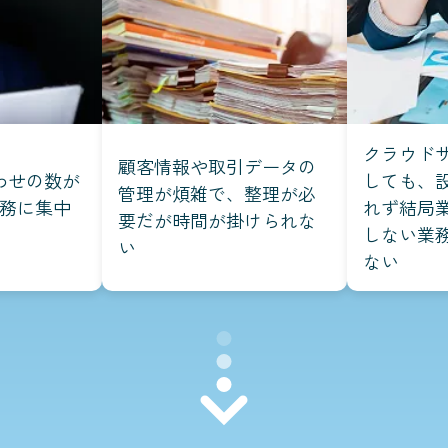
クラウド
顧客情報や取引データの
わせの数が
しても、
管理が煩雑で、整理が必
務に集中
れず結局
要だが時間が掛けられな
しない業
い
ない