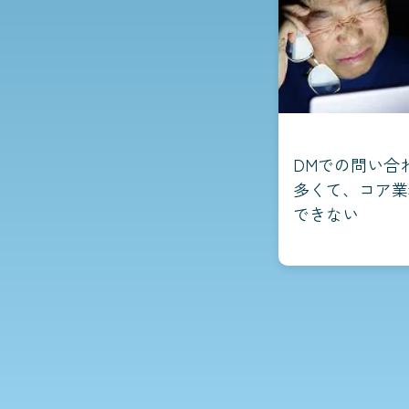
DMでの問い合
多くて、コア業
できない