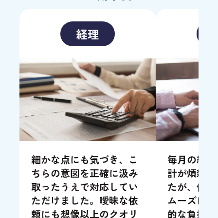
経理
細かな点にも気づき、こ
毎月の給与
ちらの意図を正確に汲み
計が煩雑に
取ったうえで対応してい
たが、依頼
ただけました。曖昧な依
ムーズに処
頼にも想像以上のクオリ
的な負担も