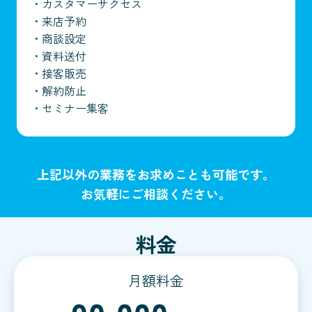
・
カスタマーサクセス
・
来店予約
・
商談設定
・
資料送付
・
接客販売
・
解約防止
・
セミナー集客
上記以外の業務をお求めことも可能です。
お気軽にご相談ください。
料金
月額料金