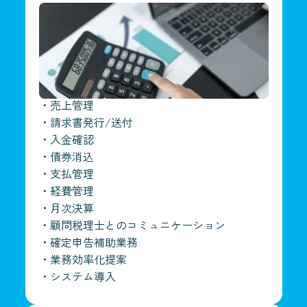
・
売上管理
・
請求書発行/送付
・
入金確認
・
債券消込
・
支払管理
・
経費管理
・
月次決算
・
顧問税理士とのコミュニケーション
・
確定申告補助業務
・
業務効率化提案
・
システム導入