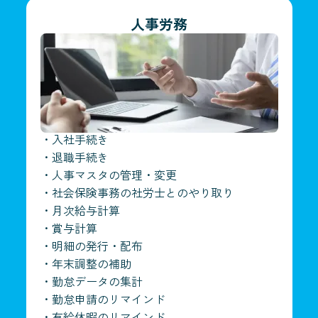
人事労務
・
入社手続き
・
退職手続き
・
人事マスタの管理・変更
・
社会保険事務の社労士とのやり取り
・
月次給与計算
・
賞与計算
・
明細の発行・配布
・
年末調整の補助
・
勤怠データの集計
・
勤怠申請のリマインド
・
有給休暇のリマインド