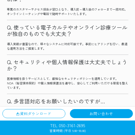
専属のカスタマーサクセス担当が窓口となり、導入前～導入後のフォローまで一括対応。
オンラインミーティングや電話で随時サポートいたします。
使っている電子カルテやオンライン診療ツール
が独自のものでも大丈夫？
導入実績が豊富なので、様々なシステムに対応可能です。事前にヒアリングを行い、最適
な運用方法をご提案します。
セキュリティや個人情報保護は大丈夫でしょう
か？
医療情報を扱うサービスとして、厳格なセキュリティポリシーを適用しています。
NDA（秘密保持契約）や個人情報保護法を遵守し、安心してご利用いただける環境を整え
ています。
多言語対応をお願いしたいのですが…
英語や中国語など、外国語対応スタッフの手配も可能です。インバウンド需要や外国人患
資料ダウンロード
お問い合わせ
者様が多い医療機関に最適なサービスを提供いたします。
TEL 050-3161-2695
営業時間 (平日 9:00~18:00)