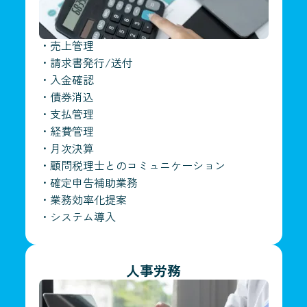
・
売上管理
・
請求書発行/送付
・
入金確認
・
債券消込
・
支払管理
・
経費管理
・
月次決算
・
顧問税理士とのコミュニケーション
・
確定申告補助業務
・
業務効率化提案
・
システム導入
人事労務