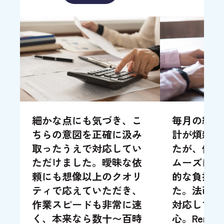
細かな点にも気づき、こ
毎月の給与
ちらの意図を正確に汲み
計が煩雑に
取ったうえで対応してい
たが、依頼
ただけました。曖昧な依
ムーズに処
頼にも想像以上のクオリ
的な負担も
ティで応えていただき、
た。法改正
作業スピードも非常に速
対応してく
く、本来なら数十〜百時
心。Remo