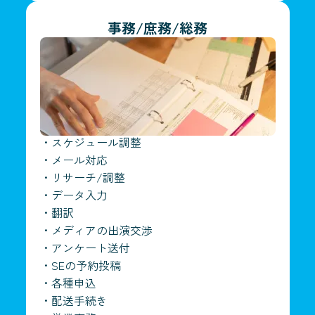
事務/庶務/総務
・
スケジュール調整
・
メール対応
・
リサーチ/調整
・
データ入力
・
翻訳
・
メディアの出演交渉
・
アンケート送付
・
SEの予約投稿
・
各種申込
・
配送手続き