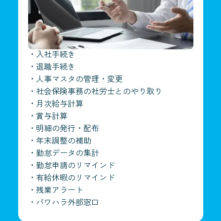
・
入社手続き
・
退職手続き
・
人事マスタの管理・変更
・
社会保険事務の社労士とのやり取り
・
月次給与計算
・
賞与計算
・
明細の発行・配布
・
年末調整の補助
・
勤怠データの集計
・
勤怠申請のリマインド
・
有給休暇のリマインド
・
残業アラート
・
パワハラ外部窓口