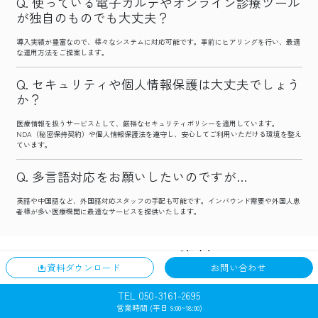
使っている電子カルテやオンライン診療ツール
が独自のものでも大丈夫？
導入実績が豊富なので、様々なシステムに対応可能です。事前にヒアリングを行い、最適
な運用方法をご提案します。
セキュリティや個人情報保護は大丈夫でしょう
か？
医療情報を扱うサービスとして、厳格なセキュリティポリシーを適用しています。
NDA（秘密保持契約）や個人情報保護法を遵守し、安心してご利用いただける環境を整え
ています。
多言語対応をお願いしたいのですが…
英語や中国語など、外国語対応スタッフの手配も可能です。インバウンド需要や外国人患
者様が多い医療機関に最適なサービスを提供いたします。
Remobaの資料
資料ダウンロード
お問い合わせ
TEL 050-3161-2695
営業時間 (平日 9:00~18:00)