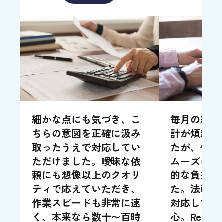
細かな点にも気づき、こ
毎月の給与
ちらの意図を正確に汲み
計が煩雑に
取ったうえで対応してい
たが、依頼
ただけました。曖昧な依
ムーズに処
頼にも想像以上のクオリ
的な負担も
ティで応えていただき、
た。法改正
作業スピードも非常に速
対応してく
く、本来なら数十〜百時
心。Remo