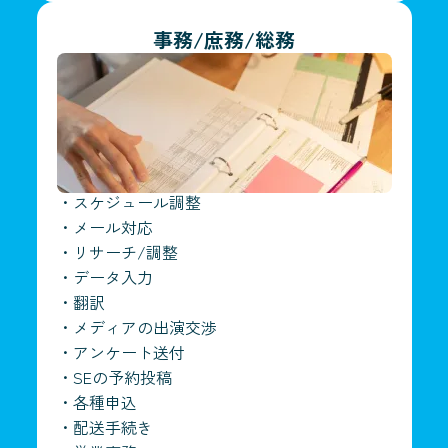
事務/庶務/総務
・
スケジュール調整
・
メール対応
・
リサーチ/調整
・
データ入力
・
翻訳
・
メディアの出演交渉
・
アンケート送付
・
SEの予約投稿
・
各種申込
・
配送手続き