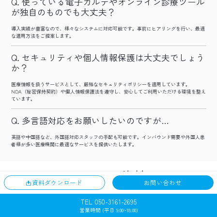
使っている電子カルテやオンライン診療ツール
が独自のものでも大丈夫？
導入実績が豊富なので、様々なシステムに対応可能です。事前にヒアリングを行い、最適
な運用方法をご提案します。
セキュリティや個人情報保護は大丈夫でしょう
か？
医療情報を扱うサービスとして、厳格なセキュリティポリシーを適用しています。
NDA（秘密保持契約）や個人情報保護法を遵守し、安心してご利用いただける環境を整え
ています。
多言語対応をお願いしたいのですが…
英語や中国語など、外国語対応スタッフの手配も可能です。インバウンド需要や外国人患
者様が多い医療機関に最適なサービスを提供いたします。
Remobaの資料
資料ダウンロード
お問い合わせ
TEL 050-3161-2695
営業時間 (平日 9:00~18:00)