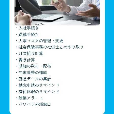
・
入社手続き
・
退職手続き
・
人事マスタの管理・変更
・
社会保険事務の社労士とのやり取り
・
月次給与計算
・
賞与計算
・
明細の発行・配布
・
年末調整の補助
・
勤怠データの集計
・
勤怠申請のリマインド
・
有給休暇のリマインド
・
残業アラート
・
パワハラ外部窓口