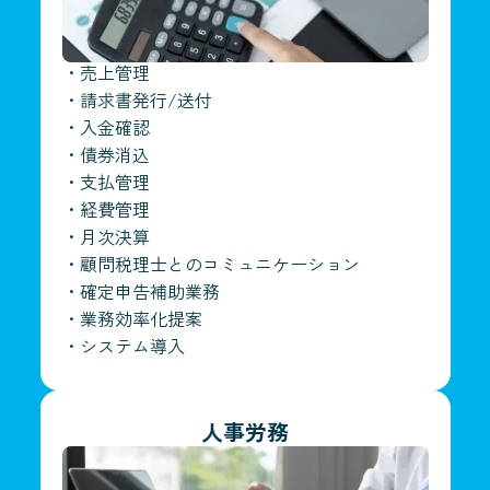
・
売上管理
・
請求書発行/送付
・
入金確認
・
債券消込
・
支払管理
・
経費管理
・
月次決算
・
顧問税理士とのコミュニケーション
・
確定申告補助業務
・
業務効率化提案
・
システム導入
人事労務