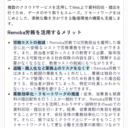
複数のクラウドサービスを活用してWeb上で資料回収・提出を
行うため、データのやり取りもスムーズ。リモートワークをは
じめとした、柔軟な働き方ができる職場環境の構築も支援しま
す。
Remoba労務を活用するメリット
労務コストの削減
：
Remoba労務では労務担当を雇用した場
合に比べ安価なコストで労務業務を任せることができま
す。また、担当者が変わったときの教育する必要、毎年改
正される可能性がある社会保険の内容を詳しく理解する必
要がなくなるなど、教育コストの削減にもつながります。
退職・属人化など業務上のリスクをなくす
：
Remoba労務で
は決まった範囲の業務を丸っと外だしし、業務は独自のマ
ニュアルで管理いたします。そのため社員を雇った場合起
きうる、担当者が辞めてしまった、特定の社員しかわから
ないといった事態を避けることができます。
業務効率化・リモートワークの推進
：
従来、従業員も紙資
料の提出配布を行うことが一般的ですが、Remoba労務では
クラウドサービスを活用しわかりやすい説明付きのwebでの
資料回収・提出を行います。結果、従業員側の負担を軽減
することができます、会社全体の業務効率化につながりま
す。さらに、紙ではなくクラウド上にデータをもつことで
リモートワークそして更なる働き方改革の実現につながり