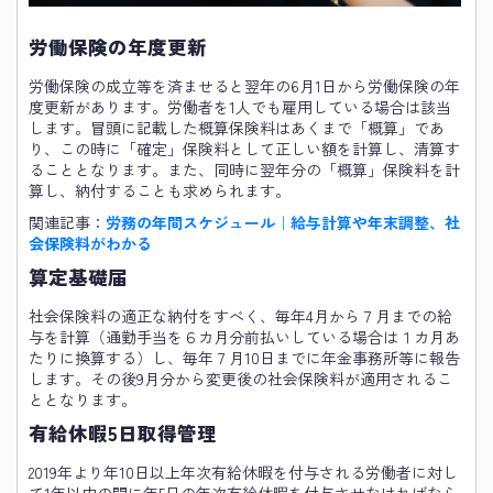
労働保険の年度更新
労働保険の成立等を済ませると翌年の6月1日から労働保険の年
度更新があります。労働者を1人でも雇用している場合は該当
します。冒頭に記載した概算保険料はあくまで「概算」であ
り、この時に「確定」保険料として正しい額を計算し、清算す
ることとなります。また、同時に翌年分の「概算」保険料を計
算し、納付することも求められます。
関連記事：
労務の年間スケジュール｜給与計算や年末調整、社
会保険料がわかる
算定基礎届
社会保険料の適正な納付をすべく、毎年4月から７月までの給
与を計算（通勤手当を６カ月分前払いしている場合は１カ月あ
たりに換算する）し、毎年７月10日までに年金事務所等に報告
します。その後9月分から変更後の社会保険料が適用されるこ
ととなります。
有給休暇5日取得管理
2019年より年10日以上年次有給休暇を付与される労働者に対し
て1年以内の間に年5日の年次有給休暇を付与させなければなら