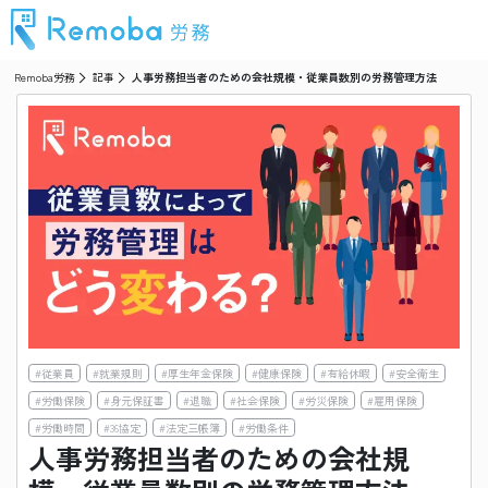
Remoba労務
記事
人事労務担当者のための会社規模・従業員数別の労務管理方法
#
従業員
#
就業規則
#
厚生年金保険
#
健康保険
#
有給休暇
#
安全衛生
#
労働保険
#
身元保証書
#
退職
#
社会保険
#
労災保険
#
雇用保険
#
労働時間
#
36協定
#
法定三帳簿
#
労働条件
人事労務担当者のための会社規