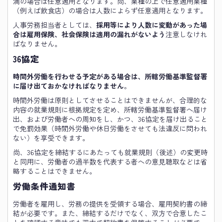
満の場合は任意適用となります。尚、業種の上で任意適用業種
（例えば飲食店）の場合は人数によらず任意適用となります。
人事労務担当者としては、
採用等により人数に変動があった場
合は雇用保険、社会保険は適用の漏れがないよう
注意しなけれ
ばなりません。
36協定
時間外労働を行わせる予定がある場合は、所轄労働基準監督署
に届け出ておかなければなりません
。
時間外労働は原則としてさせることはできませんが、合理的な
内容の就業規則に根拠規定を定め、所轄労働基準監督署へ届け
出、および労働者への周知をし、かつ、36協定を届け出ること
で免罰効果（時間外労働や休日労働をさせても法違反に問われ
ない）を享受できます。
尚、36協定を締結するにあたっても就業規則（後述）の変更時
と同用に、労働者の過半数を代表する者への意見聴取などは省
略することはできません。
労働条件通知書
労働者を雇用し、労務の提供を受領する場合、雇用契約書の締
結が必要です。また、締結するだけでなく、双方で合意したこ