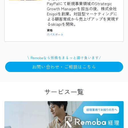
PayPalにて新規事業領域のStrategic
Growth Managerを担当の後、株式会社
Enigolを創業。対話型マーケティングに
よる顧客育成から売上げアップを実現す
るsikiapiを開発。
資格
ITパスポート
\
/
Remobaなら
労務
をまるっと請け負います
お問い合わせ・ご相談はこちら
サービス一覧