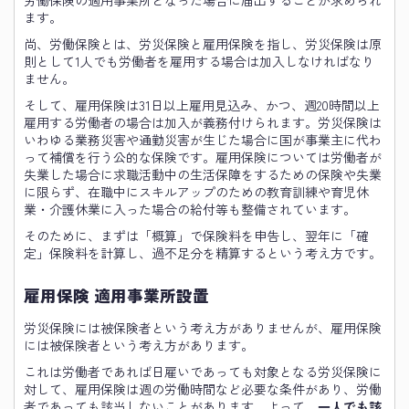
ます。
尚、労働保険とは、労災保険と雇用保険を指し、労災保険は原
則として1人でも労働者を雇用する場合は加入しなければなり
ません。
そして、雇用保険は31日以上雇用見込み、かつ、週20時間以上
雇用する労働者の場合は加入が義務付けられます。労災保険は
いわゆる業務災害や通勤災害が生じた場合に国が事業主に代わ
って補償を行う公的な保険です。雇用保険については労働者が
失業した場合に求職活動中の生活保障をするための保険や失業
に限らず、在職中にスキルアップのための教育訓練や育児休
業・介護休業に入った場合の給付等も整備されています。
そのために、まずは「概算」で保険料を申告し、翌年に「確
定」保険料を計算し、過不足分を精算するという考え方です。
雇用保険 適用事業所設置
労災保険には被保険者という考え方がありませんが、雇用保険
には被保険者という考え方があります。
これは労働者であれば日雇いであっても対象となる労災保険に
対して、雇用保険は週の労働時間など必要な条件があり、労働
者であっても該当しないことがあります。よって、
一人でも該