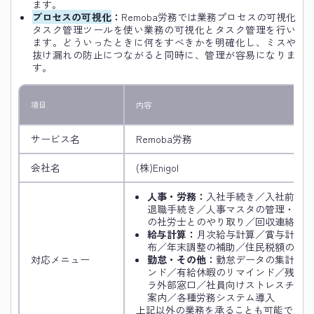
ます。
プロセスの可視化
：
Remoba労務では業務プロセスの可視化
タスク管理ツールを使い業務の可視化とタスク管理を行い
ます。どういったときに何をすべきかを明確化し、ミスや
抜け漏れの防止につながると同時に、管理が容易になりま
す。
項目
内容
サービス名
Remoba労務
会社名
(株)Enigol
人事・労務：
入社手続き／入社前の案
退職手続き／人事マスタの管理・変更
の社労士とのやり取り／回収連絡など
給与計算：
月次給与計算／賞与計算／
布／年末調整の補助／住民税額の管理
対応メニュー
勤怠・その他：
勤怠データの集計／勤
ンド／有給休暇のリマインド／残業ア
ラ外部窓口／社員向けストレスチェッ
案内／各種労務システム導入
上記以外の業務を承ることも可能です。