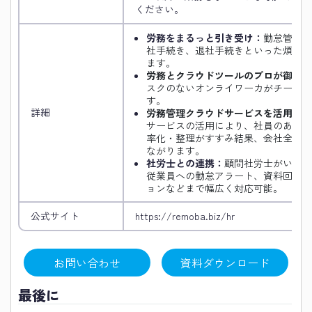
ください。
労務をまるっと引き受け：
勤怠管理か
社手続き、退社手続きといった煩雑な
ます。
労務とクラウドツールのプロが御社の
スクのないオンライワーカがチームで
す。
詳細
労務管理クラウドサービスを活用し効
サービスの活用により、社員のあらゆ
率化・整理がすすみ結果、会社全体と
ながります。
社労士との連携：
顧問社労士がいても
従業員への勤怠アラート、資料回収・
ョンなどまで幅広く対応可能。
公式サイト
https://remoba.biz/hr
お問い合わせ
資料ダウンロード
最後に