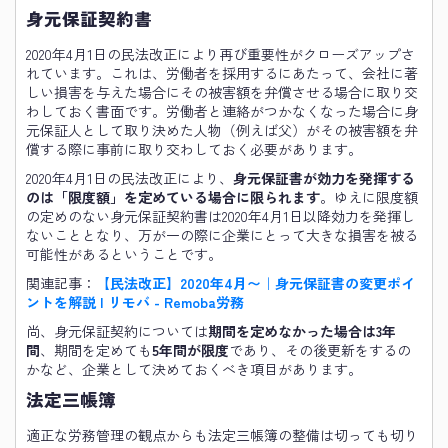
身元保証契約書
2020年4月1日の民法改正により再び重要性がクローズアップさ
れています。これは、労働者を採用するにあたって、会社に著
しい損害を与えた場合にその被害額を弁償させる場合に取り交
わしておく書面です。労働者と連絡がつかなくなった場合に身
元保証人として取り決めた人物（例えば父）がその被害額を弁
償する際に事前に取り交わしておく必要があります。
2020年4月1日の民法改正により、
身元保証書が効力を発揮する
のは「限度額」を定めている場合に限られます
。ゆえに限度額
の定めのない身元保証契約書は2020年4月1日以降効力を発揮し
ないこととなり、万が一の際に企業にとって大きな損害を被る
可能性があるということです。
関連記事：
【民法改正】2020年4月〜｜身元保証書の変更ポイ
ントを解説 | リモバ - Remoba労務
尚、身元保証契約については
期間を定めなかった場合は3年
間
、期間を定めても
5年間が限度
であり、その後更新をするの
かなど、企業として決めておくべき項目があります。
法定三帳簿
適正な労務管理の観点からも法定三帳簿の整備は切っても切り