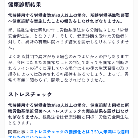
健康診断結果
常時使用する労働者数が50人以上の場合、所轄労働基準監督署
へ健康診断を実施したことの報告をしなければなりません
。
尚、根拠法令は昭和47年に労働基準法から分離独立した「労働
安全衛生法」となります。そして、健康診断を受けた労働者に
対して、異常の有無に関わらず結果を開示しなければなりませ
ん。
よくある質問で異常がある場合のみでよいかとの声もあります
が、今回はたまたま異常なしとの判定であっても異常と判断さ
れるラインの近くに達している場合はその後の生活習慣の取り
組みによっては改善される可能性もあるでしょう。よって、異
常の有無に関わらず、開示しなければなりません。
ストレスチェック
常時使用する労働者数が50人以上の場合、健康診断と同様に所
轄労働基準監督署へストレスチェックの実施結果を届け出なけ
ればなりません
。根拠法令は健康診断と同様に労働安全衛生法
となります。
関連記事：
ストレスチェックの義務化とは？50人未満にも適用
されたのはいつから？