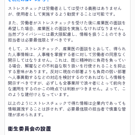
ストレスチェックは労働者としては受ける義務はありません
が、使用者として実施するよう勧奨することは可能です。
また、労働者がストレスチェックを受けた後に産業医の面談を
希望した場合、産業医との面談を実施しなければなりません。
当然プライバシーには最大限配慮し、情報を扱うことのできる
担当者は必要最低限とすべきです。
そして、ストレスチェック、産業医の面談をとおして、得られ
た人事情報は、人事権を掌握する者に対して労働者の同意なく
開示してはなりません。これは、既に精神的に負荷を負ってい
る場合、解雇などの不利益な取り扱いを行使されることを抑止
する意味があります。反対に現在の部署よりも負荷の弱い部署
へ人事異動するなどの対応を検討するのであればむしろ情報を
開示すべきですが、必ずしも全事業所で浪々者にとって前向き
な運用をするのかこの時点では判断がつきません。よって、こ
のような建付けとなっています。
以上のようにストレスチェックで得た情報は企業内であっても
情報漏洩することは許されず、必要最低限の担当者で慎重な管
理が求められます。
衛生委員会の設置