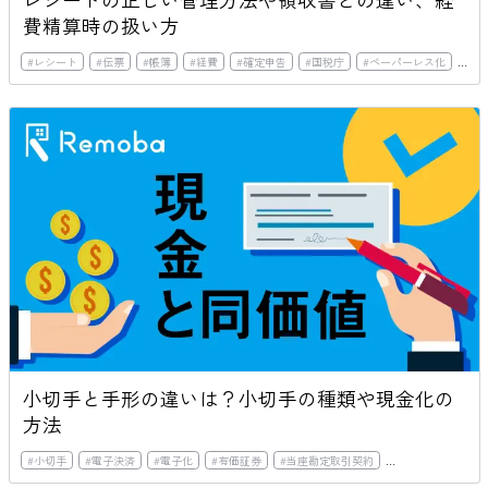
費精算時の扱い方
#
レシート
#
伝票
#
帳簿
#
経費
#
確定申告
#
国税庁
#
ペーパーレス化
#
領
小切手と手形の違いは？小切手の種類や現金化の
方法
#
小切手
#
電子決済
#
電子化
#
有価証券
#
当座勘定取引契約
#
全国銀行協会連合