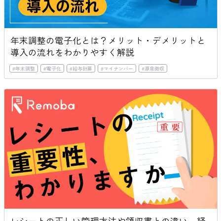
年末調整の電子化とは？メリット・デメリットと
導入の流れをわかりやすく解説
#
年末調整
#
電子化
#
給与計算
#
マイナンバー
#
源泉徴収
レシートの正しい管理方法や領収書との違い、経