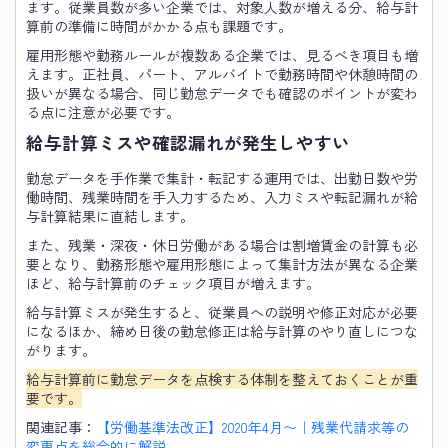
ます。従業員数が多い企業では、対象人数が増える分、給与計
算前の準備に時間がかかる点も課題です。
雇用形態や勤務ルールが複数ある企業では、見るべき項目も増
えます。正社員、パート、アルバイトで勤務時間や休憩時間の
扱いが異なる場合、同じ勤怠データでも確認のポイントが変わ
る点に注意が必要です。
給与計算ミスや確認漏れが発生しやすい
勤怠データを手作業で集計・転記する運用では、出勤日数や労
働時間、残業時間を手入力するため、入力ミスや転記漏れが給
与計算結果に直結します。
また、残業・深夜・休日労働がある場合は割増賃金の計算も必
要となり、勤務形態や雇用形態によって集計方法が異なる企業
ほど、給与計算前のチェック項目が増えます。
給与計算ミスが発生すると、従業員への説明や修正対応が必要
になるほか、締め日後の勤怠修正は給与計算のやり直しにつな
がります。
給与計算前に勤怠データを点検する体制を整えておくことが重
要です。
関連記事：
【労働基準法改正】2020年4月〜｜残業代請求等の
変更点を総合的に解説