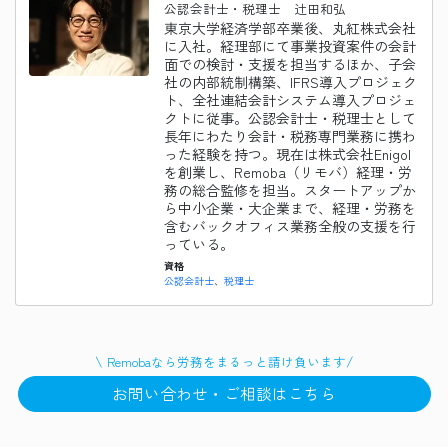
公認会計士・税理士 辻田和弘
東京大学経済学部卒業後、丸紅株式会社
に入社。経理部にて事業投資案件の会計
面での検討・支援を担当するほか、子会
社の内部統制構築、IFRS導入プロジェク
ト、全社連結会計システム導入プロジェ
クトに従事。公認会計士・税理士として
長年にわたり会計・税務専門業務に携わ
った経験を持つ。現在は株式会社Enigol
を創業し、Remoba（リモバ）経理・労
務の総合監修を担当。スタートアップか
ら中小企業・大企業まで、経理・労務を
含むバックオフィス業務全般の支援を行
っている。
資格
公認会計士
税理士
\
/
Remobaなら
労務
をまるっと請け負います
お問い合わせ・ご相談はこちら