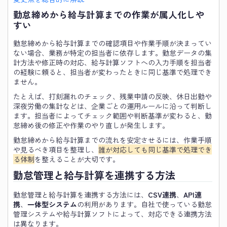
勤怠締めから給与計算までの作業が属人化しや
すい
勤怠締めから給与計算までの確認項目や作業手順が決まってい
ない場合、業務が特定の担当者に依存します。勤怠データの集
計方法や修正時の対応、給与計算ソフトへの入力手順を担当者
の経験に頼ると、担当者が変わったときに同じ基準で処理でき
ません。
たとえば、打刻漏れのチェック、残業申請の反映、休日出勤や
深夜労働の集計などは、企業ごとの運用ルールに沿って判断し
ます。担当者によってチェック範囲や判断基準が変わると、勤
怠締め後の修正や作業のやり直しが発生します。
勤怠締めから給与計算までの流れを安定させるには、作業手順
や見るべき項目を整理し、
誰が対応しても同じ基準で処理でき
る体制
を整えることが大切です。
勤怠管理と給与計算を連携する方法
勤怠管理と給与計算を連携する方法には、
CSV連携
、
API連
携
、
一体型システム
の利用があります。自社で使っている勤怠
管理システムや給与計算ソフトによって、対応できる連携方法
は異なります。