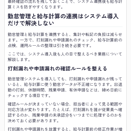
最終確認の流れを残しておくことで、システム連携後も給与計
算ミスを防ぎやすくなります。
勤怠管理と給与計算の連携はシステム導入
だけで解決しない
勤怠管理と給与計算を連携すると、集計や転記の負担は減らせ
ます。一方で、打刻漏れや申請漏れのチェック、給与計算前の
点検、運用ルールの整理は引き続き必要です。
ここでは、システム導入後も人の目で整えるべき業務について
解説します。
打刻漏れや申請漏れの確認ルールを整える
勤怠管理システムを導入しても、打刻漏れや申請漏れが残って
いると、給与計算に使う勤怠データが不正確になります。出退
勤の打刻、休憩時間、残業申請、有休申請などは、締め日前に
チェックする項目です。
確認ルールが決まっていない場合、担当者によって見る範囲や
対応方法が変わります。たとえば、打刻漏れを誰が従業員へ確
認するのか、残業申請の未承認分をいつまでに処理するのかを
決めておく必要があります。
打刻漏れや申請漏れを放置すると、給与計算前の修正作業が増