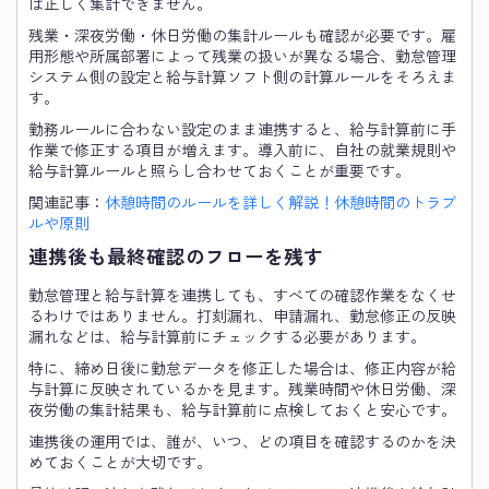
は正しく集計できません。
残業・深夜労働・休日労働の集計ルールも確認が必要です。雇
用形態や所属部署によって残業の扱いが異なる場合、勤怠管理
システム側の設定と給与計算ソフト側の計算ルールをそろえま
す。
勤務ルールに合わない設定のまま連携すると、給与計算前に手
作業で修正する項目が増えます。導入前に、自社の就業規則や
給与計算ルールと照らし合わせておくことが重要です。
関連記事：
休憩時間のルールを詳しく解説！休憩時間のトラブ
ルや原則
連携後も最終確認のフローを残す
勤怠管理と給与計算を連携しても、すべての確認作業をなくせ
るわけではありません。打刻漏れ、申請漏れ、勤怠修正の反映
漏れなどは、給与計算前にチェックする必要があります。
特に、締め日後に勤怠データを修正した場合は、修正内容が給
与計算に反映されているかを見ます。残業時間や休日労働、深
夜労働の集計結果も、給与計算前に点検しておくと安心です。
連携後の運用では、誰が、いつ、どの項目を確認するのかを決
めておくことが大切です。