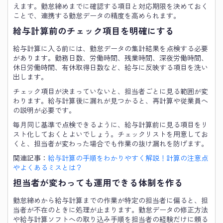
えます。勤怠締めまでに確認する項目と対応期限を決めておく
ことで、連携する勤怠データの精度を高められます。
給与計算前のチェック項目を明確にする
給与計算に入る前には、勤怠データの集計結果を点検する必要
があります。勤務日数、労働時間、残業時間、深夜労働時間、
休日労働時間、有休取得日数など、給与に反映する項目を洗い
出します。
チェック項目が決まっていないと、担当者ごとに見る範囲が変
わります。給与計算後に漏れが見つかると、再計算や従業員へ
の説明が必要です。
毎月同じ基準で点検できるように、給与計算前に見る項目をリ
スト化しておくとよいでしょう。チェックリストを用意してお
くと、担当者が変わった場合でも作業の抜け漏れを防げます。
関連記事：
給与計算の手順をわかりやすく解説！計算の注意点
やよくあるミスとは？
担当者が変わっても運用できる体制を作る
勤怠締めから給与計算までの作業が特定の担当者に偏ると、担
当者が不在のときに処理が止まります。勤怠データの修正方法
や給与計算ソフトへの取り込み手順を担当者の経験だけに頼る