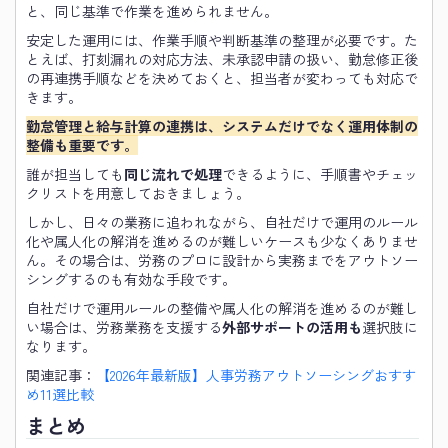
と、同じ基準で作業を進められません。
安定した運用には、作業手順や判断基準の整理が必要です。た
とえば、打刻漏れの対応方法、未承認申請の扱い、勤怠修正後
の再連携手順などを決めておくと、担当者が変わっても対応で
きます。
勤怠管理と給与計算の連携は、システムだけでなく運用体制の
整備も重要です。
誰が担当しても
同じ流れで処理
できるように、手順書やチェッ
クリストを用意しておきましょう。
しかし、日々の業務に追われながら、自社だけで運用のルール
化や属人化の解消を進めるのが難しいケースも少なくありませ
ん。その場合は、労務のプロに設計から実務までをアウトソー
シングするのも有効な手段です。
自社だけで運用ルールの整備や属人化の解消を進めるのが難し
い場合は、労務業務を支援する
外部サポートの活用も
選択肢に
なります。
関連記事：
【2026年最新版】人事労務アウトソーシングおすす
め11選比較
まとめ