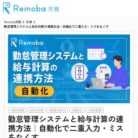
Remoba労務
記事
勤怠管理システムと給与計算の連携方法｜自動化で二重入力・ミスをなくす
#
勤怠管理
#
給与計算
#
業務効率化
#
自動化
#
労務管理
勤怠管理システムと給与計算の連
携方法｜自動化で二重入力・ミス
をなくす