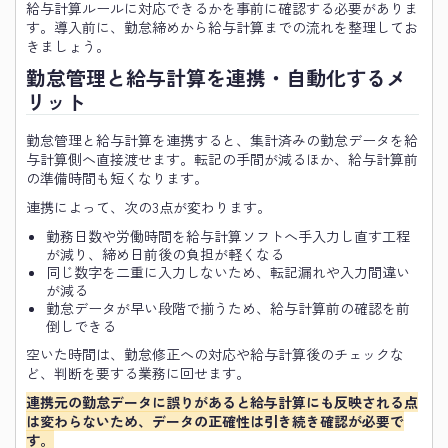
給与計算ルールに対応できるかを事前に確認する必要がありま
す。導入前に、勤怠締めから給与計算までの流れを整理してお
きましょう。
勤怠管理と給与計算を連携・自動化するメ
リット
勤怠管理と給与計算を連携すると、集計済みの勤怠データを給
与計算側へ直接渡せます。転記の手間が減るほか、給与計算前
の準備時間も短くなります。
連携によって、次の3点が変わります。
勤務日数や労働時間を給与計算ソフトへ手入力し直す工程
が減り、締め日前後の負担が軽くなる
同じ数字を二重に入力しないため、転記漏れや入力間違い
が減る
勤怠データが早い段階で揃うため、給与計算前の確認を前
倒しできる
空いた時間は、勤怠修正への対応や給与計算後のチェックな
ど、判断を要する業務に回せます。
連携元の勤怠データに誤りがあると給与計算にも反映される点
は変わらないため、データの正確性は引き続き確認が必要で
す。