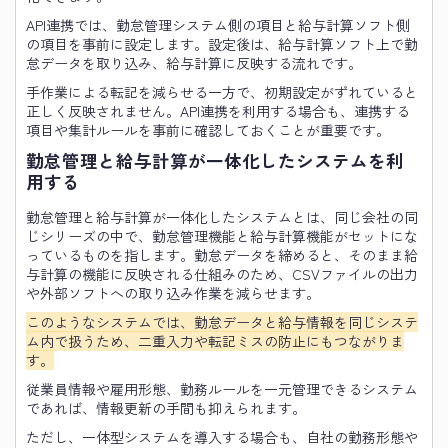
API連携では、勤怠管理システム側の項目と給与計算ソフト側
の項目を事前に設定します。設定後は、給与計算ソフト上で勤
怠データを取り込み、給与計算に反映する流れです。
手作業による転記を減らせる一方で、初期設定がずれていると
正しく反映されません。API連携を利用する場合も、連携する
項目や集計ルールを事前に確認しておくことが重要です。
勤怠管理と給与計算が一体化したシステムを利
用する
勤怠管理と給与計算が一体化したシステムとは、同じ会社の同
じシリーズの中で、勤怠管理機能と給与計算機能がセットにな
っているものを指します。勤怠データを締めると、そのまま給
与計算の機能に反映される仕組みのため、CSVファイルの出力
や外部ソフトへの取り込み作業を減らせます。
このようなシステムでは、勤怠データと給与情報を同じシステ
ム内で扱うため、二重入力や転記ミスの防止にもつながりま
す。
従業員情報や雇用形態、勤務ルールを一元管理できるシステム
であれば、情報更新の手間も抑えられます。
ただし、一体型システムを導入する場合も、自社の勤務形態や