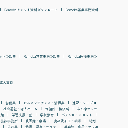
Remoba
チャット
資料ダウンロード
Remoba
営業事務
資料
ット
の記事
Remoba
営業事務
の記事
Remoba
医療事務
の
導入事例
警備業
ビルメンテナンス・清掃業
速記・ワープロ
社会福祉・老人ホーム
保健所・検疫所
あん摩マッサ
族館
学習支援・塾
学校教育
パチンコ・スロット
・芸能事務所
映画館・劇場
食品賃加工・精米
結婚
旅行業
銭湯・温泉・サウナ
美容院・床屋・マツエ