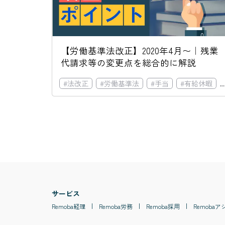
【労働基準法改正】2020年4月〜｜残業
代請求等の変更点を総合的に解説
#
法改正
#
労働基準法
#
手当
#
有給休暇
サービス
Remoba
経理
Remoba
労務
Remoba
採用
Remoba
ア