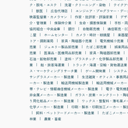
ク・脱毛・エステ
洗濯・クリーニング・染物
テイクア
獣医
広告代理店
エンジニア・プログラマー・デー
映画監督業・カメラマン
作家・批評家・評論家業
デザ
介・管理業
保険仲介業
生命・損害保険業
手形・両
協同組合・中央金庫
銀行
自動販売機
通信販売・E
こ屋
ホームセンター
カメラ・時計・眼鏡屋
楽器屋
トア・調剤薬局
家具・陶磁器小売業
電気機械小売業
売業
ジュエリー製品卸売業
たばこ卸売業
娯楽用品
売業
医薬品・医療用品卸売業
家具・陶磁器卸売業
石油・鉱物卸売業
塗料・プラスチック・化学製品卸売業
業
船・旅客海運業
トラック・海運・空輸・貨物運送業
ス・マーケティングリサーチ業
ゲーム開発業
システム
サングラスメーカー・製造業
生活雑貨・オフィス・事務用
ーカー・製造業
輸送用機械製造業
輸送用機械メーカー
帯・テレビ・情報通信機械メーカー・製造業
電子・電気機
非金属メーカー・製造業
ガラス・炭素・コンクリート・陶
り用化粧品メーカー・製造業
ワックス・整髪料・薄毛薬メ
化学メーカー・製造業
印刷・製本・印刷加工メーカー・製
飼料・ペットフードメーカー・製造業
たばこメーカー
林業
農業・畜産