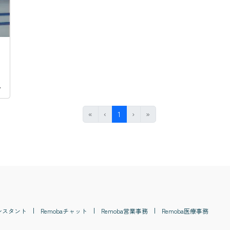
#
給与明細
#
退職金
#
休憩時間
#
割増率
#
法定労働時間
#
First
Previous
(current)
Next
Last
«
‹
1
›
»
シスタント
Remoba
チャット
Remoba
営業事務
Remoba
医療事務