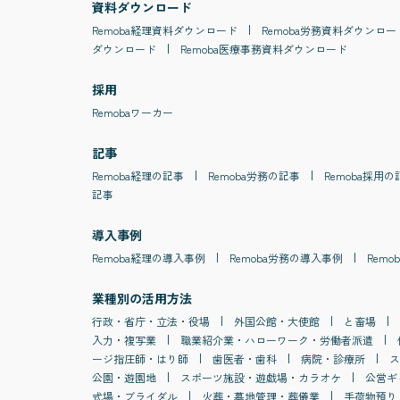
資料ダウンロード
Remoba
経理
資料ダウンロード
Remoba
労務
資料ダウンロー
ダウンロード
Remoba
医療事務
資料ダウンロード
採用
Remobaワーカー
記事
Remoba
経理
の記事
Remoba
労務
の記事
Remoba
採用
の
記事
導入事例
Remoba
経理
の導入事例
Remoba
労務
の導入事例
Remob
業種別の活用方法
行政・省庁・立法・役場
外国公館・大使館
と畜場
入力・複写業
職業紹介業・ハローワーク・労働者派遣
ージ指圧師・はり師
歯医者・歯科
病院・診療所
ス
公園・遊園地
スポーツ施設・遊戯場・カラオケ
公営ギ
式場・ブライダル
火葬・墓地管理・葬儀業
手荷物預り