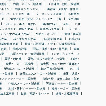
飲食店
旅館・ホテル・宿泊業
土木建築・設計・検査業
サルタント・戦略コンサルタント
美術家・彫刻家・作曲家・
車リース・レンタカー業
リース・レンタル業
不動産仲
FP
消費者金融・貸金・クレジットカード業
信用金庫・
宝石・ジュエリー販売店
建材販売店
花屋
たば
リンスタンド・燃料小売業
農耕用品小売業
ドラッグス
パレル・生活雑貨小売業
百貨店・スーパー
書籍・雑誌卸
卸売業
紙・紙製品卸売業
合成洗剤卸売業
化粧品卸
産業機械卸売業
鉄鋼・非鉄金属・リサイクル資源卸売業
卸売業
運輸施設業
運送・運輸・宅配・郵便業
倉庫
ス業
映画・テレビ・音楽制作業
インターネットサービ
電話・通信業
電気・ガス・熱供給・水道業
眼鏡・
楽器メーカー・製造業
貴金属・宝石・時計・装飾品メ
自動車メーカー・製造業
輸送用機械製造業
PC・携
ー・製造業
金属加工品メーカー・製造業
金属・鉄鋼・
ラスチックメーカー・製造業
歯磨き粉・日焼け止め・髭剃
業
化粧品メーカー・製造業
医薬品メーカー・製造業
業
木材・建材メーカー・製造業
繊維メーカー・製造業
土木工事業
鉱業・資源エネルギー
漁業・水産養殖業