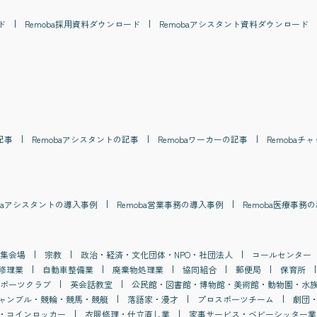
ド
Remoba
採用
資料ダウンロード
Remoba
アシスタント
資料ダウンロード
記事
Remoba
アシスタント
の記事
Remoba
ワーカー
の記事
Remoba
チャ
a
アシスタント
の導入事例
Remoba
営業事務
の導入事例
Remoba
医療事務
の
集会場
宗教
政治・経済・文化団体・NPO・社団法人
コールセンター
修理業
自動車整備業
廃棄物処理業
協同組合
郵便局
保育所
ポーツクラブ
英会話教室
公民館・図書館・博物館・美術館・動物園・水
ャンブル・競輪・競馬・競艇
落語家・漫才
プロスポーツチーム
劇団
・コインロッカー
衣服修理・仕立直し業
家事サービス・ベビーシッター業