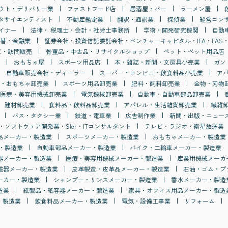
ウト・デリバリー業
ファストフード店
居酒屋・バー
ラーメン屋
タサイエンティスト
不動産鑑定業
翻訳・通訳業
探偵業
経営コン
イナー
法律・ 税理士・会計・社労士事務所
学術・開発研究機関
自動
替・金融業
証券会社・投資信託委託会社・ベンチャーキャピタル・IFA・FAS・
C・訪問販売
骨董品・中古品・リサイクルショップ
ペット・ペット用品店
おもちゃ屋
スポーツ用品店
本・雑誌・新聞・文房具小売業
ガソ
自動車販売会社・ディーラー
スーパー・コンビニ・飲食料品小売業
ア
・おもちゃ卸売業
スポーツ用品卸売業
肥料・飼料卸売業
金物・刃物
医療・美容用機械卸売業
電気機械卸売業
自動車・自動車部品卸売業
建材卸売業
食料品・飲料品卸売業
アパレル・生活雑貨卸売業
繊維
バス・タクシー業
鉄道・電車業
広告制作業
新聞・出版・ニュー
・ソフトウェア開発業・SIer・ITコンサルタント
テレビ・ラジオ・衛星放送業
品メーカー・製造業
スポーツメーカー・製造業
おもちゃメーカー・製造業
・製造業
自動車部品メーカー・製造業
バイク・二輪車メーカー・製造業
器メーカー・製造業
医療・美容用機械メーカー・製造業
産業用機械メーカ
磁器メーカー・製造業
皮革製造・皮革品メーカー・製造業
石油・ゴム・プ
ーカー・製造業
シャンプー・リンスメーカー・製造業
香水メーカー・製造
造業
紙製品・紙容器メーカー・製造業
家具・オフィス用品メーカー・製造
・製造業
飲食料品メーカー・製造業
電気・設備工事業
リフォーム