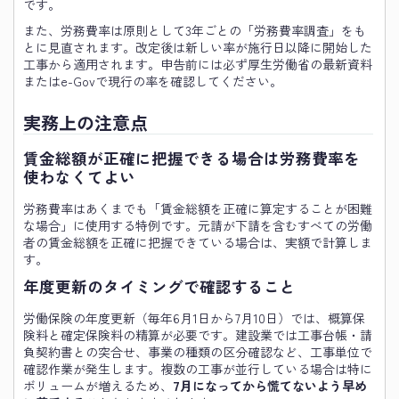
です。
また、労務費率は原則として3年ごとの「労務費率調査」をも
とに見直されます。改定後は新しい率が施行日以降に開始した
工事から適用されます。申告前には必ず厚生労働省の最新資料
またはe-Govで現行の率を確認してください。
実務上の注意点
賃金総額が正確に把握できる場合は労務費率を
使わなくてよい
労務費率はあくまでも「賃金総額を正確に算定することが困難
な場合」に使用する特例です。元請が下請を含むすべての労働
者の賃金総額を正確に把握できている場合は、実額で計算しま
す。
年度更新のタイミングで確認すること
労働保険の年度更新（毎年6月1日から7月10日）では、概算保
険料と確定保険料の精算が必要です。建設業では工事台帳・請
負契約書との突合せ、事業の種類の区分確認など、工事単位で
確認作業が発生します。複数の工事が並行している場合は特に
ボリュームが増えるため、
7月になってから慌てないよう早め