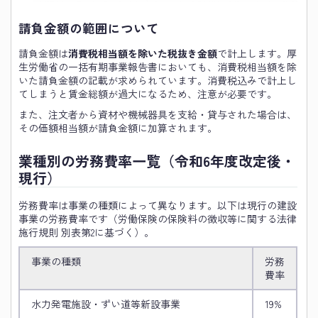
請負金額の範囲について
請負金額は
消費税相当額を除いた税抜き金額
で計上します。厚
生労働省の一括有期事業報告書においても、消費税相当額を除
いた請負金額の記載が求められています。消費税込みで計上し
てしまうと賃金総額が過大になるため、注意が必要です。
また、注文者から資材や機械器具を支給・貸与された場合は、
その価額相当額が請負金額に加算されます。
業種別の労務費率一覧（令和6年度改定後・
現行）
労務費率は事業の種類によって異なります。以下は現行の建設
事業の労務費率です（労働保険の保険料の徴収等に関する法律
施行規則 別表第2に基づく）。
事業の種類
労務
費率
水力発電施設・ずい道等新設事業
19%