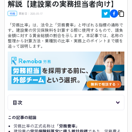
解説【建設業の実務担当者向け】
労務
更新日：
2026-05-17
「労務比率」は、法令上「労務費率」と呼ばれる指標の通称で
す。建設業の労災保険料を計算する際に使用するもので、請負
金額に対する賃金総額の割合を示します。本記事では、名称の
整理から計算方法・業種別の比率・実務上のポイントまで順を
追って説明します。
目次
この記事の結論
労務比率の正式名称は
「労務費率」
建設業の
労災保険料算定に使う推計指標
であり、労務費そ