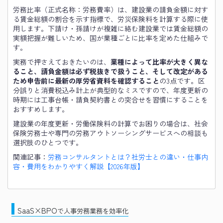
労務比率（正式名称：労務費率）は、建設業の請負金額に対す
る賃金総額の割合を示す指標で、労災保険料を計算する際に使
用します。下請け・孫請けが複雑に絡む建設業では賃金総額の
実額把握が難しいため、国が業種ごとに比率を定めた仕組みで
す。
実務で押さえておきたいのは、
業種によって比率が大きく異な
ること、請負金額は必ず税抜きで扱うこと、そして改定がある
ため申告前に最新の厚労省資料を確認すること
の3点です。区
分誤りと消費税込み計上が典型的なミスですので、年度更新の
時期には工事台帳・請負契約書との突合せを習慣にすることを
おすすめします。
建設業の年度更新・労働保険料の計算でお困りの場合は、社会
保険労務士や専門の労務アウトソーシングサービスへの相談も
選択肢のひとつです。
関連記事：
労務コンサルタントとは？社労士との違い・仕事内
容・費用をわかりやすく解説【2026年版】
SaaS×BPO
で人事労務業務を効率化