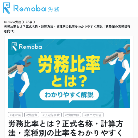
Remoba労務
記事
労務比率とは？正式名称・計算方法・業種別の比率をわかりやすく解説【建設業の実務担当
者向け】
#
建設業
#
労務費
#
法定福利費
#
労働保険
#
厚生労働省
労務比率とは？正式名称・計算方
法・業種別の比率をわかりやすく