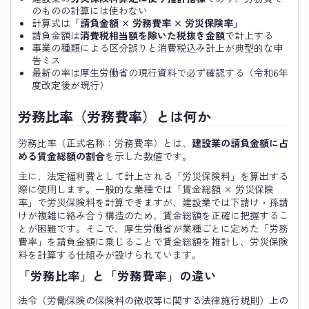
のものの計算には使わない
計算式は
「請負金額 × 労務費率 × 労災保険率」
請負金額は
消費税相当額を除いた税抜き金額
で計上する
事業の種類による区分誤りと消費税込み計上が典型的な申
告ミス
最新の率は厚生労働省の現行資料で必ず確認する（令和6年
度改定後が現行）
労務比率（労務費率）とは何か
労務比率（正式名称：労務費率）とは、
建設業の請負金額に占
める賃金総額の割合
を示した数値です。
主に、法定福利費として計上される「労災保険料」を算出する
際に使用します。一般的な業種では「賃金総額 × 労災保険
率」で労災保険料を計算できますが、建設業では下請け・孫請
けが複雑に絡み合う構造のため、賃金総額を正確に把握するこ
とが困難です。そこで、厚生労働省が業種ごとに定めた「労務
費率」を請負金額に乗じることで賃金総額を推計し、労災保険
料を計算する仕組みが設けられています。
「労務比率」と「労務費率」の違い
法令（労働保険の保険料の徴収等に関する法律施行規則）上の