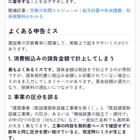
に着手する
ことをおすすめします。
関連記事：
労務の年間スケジュール｜給与計算や年末調整、社
会保険料がわかる
よくある申告ミス
建設業の労務費率に関連して、実務上で起きやすいミスが3つ
あります。
1. 消費税込みの請負金額で計上してしまう
最もよくあるミスです。
請負金額は税抜きで計上するのが原則
ですが、請負契約書に税込み金額しか記載されていない場合に
そのまま入力してしまうケースがあります。賃金総額が過大に
なり、保険料の過払いにつながります。
2. 事業の区分を誤る
「建築事業（既設建築物設備工事業を除く）」と「既設建築物
設備工事業」の区分、あるいは「機械装置の組立て・据付け」
の中の2つの区分（38%と21%）など、一見似た名称でも適用率
が大きく異なります。
工事の内容を契約書ベースで確認せずに
前年と同じ区分を使い続けていると、改定時にミスが生じま
す。