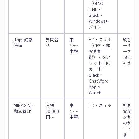
（GPS）・
LINE・
Slack・
Windowsロ
グイン
Jinjer勤怠
要問合
中
PC・スマホ
統合デ
管理
せ
小〜
（GPS・顔
ータベ
中堅
写真撮
ース・
影）・タブ
18,000
レット・IC
社実績
カード・
Slack・
ChatWork・
Apple
Watch
MINAGINE
月額
中
PC・スマホ
社労士
勤怠管理
30,000
小〜
資格コ
円〜
中堅
ンサル
のサポ
ート付
き