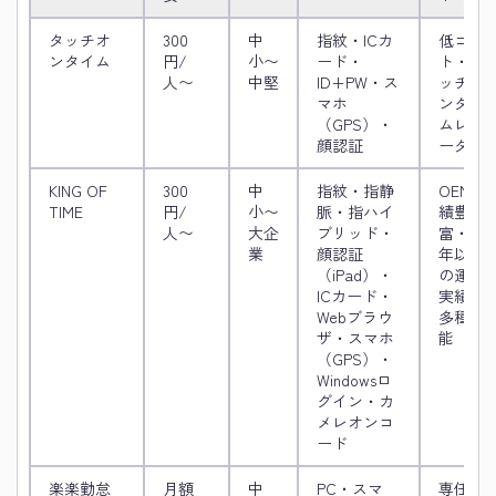
タッチオ
300
中
指紋・ICカ
低コス
ンタイム
円/
小〜
ード・
ト・タ
人〜
中堅
ID+PW・ス
ッチオ
マホ
ンタイ
（GPS）・
ムレコ
顔認証
ーダー
KING OF
300
中
指紋・指静
OEM実
TIME
円/
小〜
脈・指ハイ
績豊
人〜
大企
ブリッド・
富・16
業
顔認証
年以上
（iPad）・
の運用
ICカード・
実績・
Webブラウ
多種機
ザ・スマホ
能
（GPS）・
Windowsロ
グイン・カ
メレオンコ
ード
楽楽勤怠
月額
中
PC・スマ
専任設