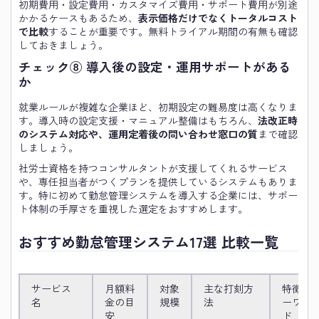
初期費用・設定費用・カスタマイズ費用・サポート費用が別途
かかるケースもあるため、
表示価格だけでなくトータルコスト
で比較
することが重要です。無料トライアル期間の有無も確認
しておきましょう。
チェック⑧ 導入後の設定・運用サポートがある
か
就業ルールが複雑な企業ほど、初期設定の難易度は高くなりま
す。導入時の設定支援・マニュアル整備はもちろん、
法改正時
のシステム対応や、運用定着後の問い合わせ窓口の質
まで確認
しましょう。
社労士資格を持つコンサルタントが支援してくれるサービス
や、専任担当者がつくプランを提供しているシステムもありま
す。特に初めて勤怠管理システムを導入する企業には、サポー
ト体制の手厚さを重視した選定をおすすめします。
おすすめ勤怠管理システム17選 比較一覧
サービス
月額料
対象
主な打刻方
特徴キ
名
金の目
規模
法
ーワー
安
ド