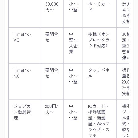
30,000
小〜
ホ・ICカー
計チー
円〜
中堅
ド
ムによ
る導入
支援
TimePro-
要問合
中
多様（オン
36協
VG
せ
堅〜
プレ〜クラ
定・過
大企
ウド対応）
重労働
業
管理に
強い
TimePro-
要問合
中
タッチパネ
操作性
NX
せ
小〜
ル
重視・
中堅
20,000
社導入
実績
ジョブカ
200円/
中
ICカード・
機能モ
ン勤怠管
人〜
小〜
指静脈認
ジュー
理
中堅
証・顔認
ル選択
証・Webブ
式・柔
ラウザ・ス
軟なプ
マホ
ラン