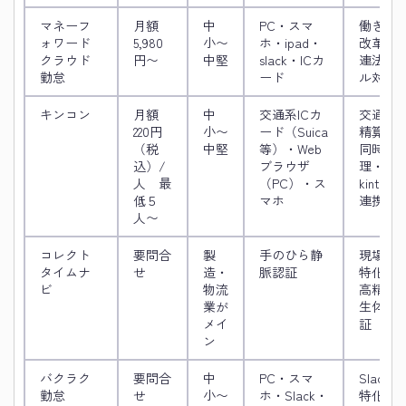
マネーフ
月額
中
PC・スマ
働き方
ォワード
5,980
小〜
ホ・ipad・
改革関
クラウド
円〜
中堅
slack・ICカ
連法フ
勤怠
ード
ル対応
キンコン
月額
中
交通系ICカ
交通費
220円
小〜
ード（Suica
精算と
（税
中堅
等）・Web
同時処
込）/
ブラウザ
理・
人 最
（PC）・ス
kintone
低５
マホ
連携
人〜
コレクト
要問合
製
手のひら静
現場系
タイムナ
せ
造・
脈認証
特化・
ビ
物流
高精度
業が
生体認
メイ
証
ン
バクラク
要問合
中
PC・スマ
Slack
勤怠
せ
小〜
ホ・Slack・
特化・