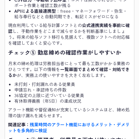
ポート作業と確認工数が残る
APIによる直接連携型
：freee・マネーフォワード・弥生・
給与奉行などと自動同期でき、転記ミスがゼロになる
現在利用している給与計算ソフトとの
公式連携実績を事前に確
認
し、手動作業をどこまで減らせるかを判断基準にしましょ
う。将来の給与ソフト移行も見据えて、複数ソフトへの対応幅
を確認しておくと安心です。
チェック⑤ 勤怠締めの確認作業がしやすいか
月末の締め処理は労務担当者にとって最も工数がかかる業務の
ひとつです。以下の情報を
一覧画面でまとめて確認・対処でき
るか
が、実務上の使いやすさを大きく左右します。
未打刻・打刻漏れのある従業員
申請忘れ・承認待ちの件数
36協定の上限に近づいている従業員
有休取得義務（年5日）の達成状況
アラート機能や督促通知が充実しているシステムほど、締め処
理の抜け漏れを減らせます。
関連記事：
残業時間のアラート機能におけるメリット・デメリ
ットを多角的に検証