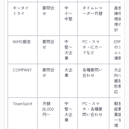
キンタイ
要問合
中
タイムレコ
直感的
ミライ
せ
小〜
ーダー代替
操作・
中堅
現場重
視の設
計
WiMS勤怠
要問合
中
PC・スマ
ERPと
せ
堅〜
ホ・ICカー
のシー
大企
ドなど
ムレス
業
連携
COMPANY
要問合
大企
各種要問い
大企業
せ
業
合わせ
向け複
雑就業
形態対
応
TeamSpirit
月額
中
PC・スマ
勤怠＋
24,000
堅〜
ホ・各種要
経費＋
円〜
大企
問い合わせ
稟議を
業
一元管
理