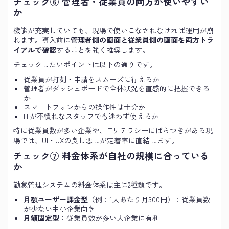
チェック⑥ 管理者・従業員の両方が使いやすい
か
機能が充実していても、現場で使いこなされなければ運用が崩
れます。導入前に
管理者側の画面と従業員側の画面を両方トラ
イアルで確認
することを強く推奨します。
チェックしたいポイントは以下の通りです。
従業員が打刻・申請をスムーズに行えるか
管理者がダッシュボードで全体状況を直感的に把握できる
か
スマートフォンからの操作性は十分か
ITが不慣れなスタッフでも迷わず使えるか
特に従業員数が多い企業や、ITリテラシーにばらつきがある現
場では、UI・UXの良し悪しが定着率に直結します。
チェック⑦ 料金体系が自社の規模に合っている
か
勤怠管理システムの料金体系は主に2種類です。
月額ユーザー課金型
（例：1人あたり月300円）：従業員数
が少ない中小企業向き
月額固定型
：従業員数が多い大企業に有利