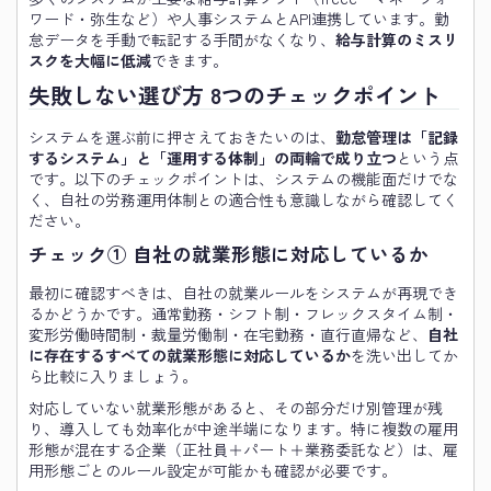
ワード・弥生など）や人事システムとAPI連携しています。勤
怠データを手動で転記する手間がなくなり、
給与計算のミスリ
スクを大幅に低減
できます。
失敗しない選び方 8つのチェックポイント
システムを選ぶ前に押さえておきたいのは、
勤怠管理は「記録
するシステム」と「運用する体制」の両輪で成り立つ
という点
です。以下のチェックポイントは、システムの機能面だけでな
く、自社の労務運用体制との適合性も意識しながら確認してく
ださい。
チェック① 自社の就業形態に対応しているか
最初に確認すべきは、自社の就業ルールをシステムが再現でき
るかどうかです。通常勤務・シフト制・フレックスタイム制・
変形労働時間制・裁量労働制・在宅勤務・直行直帰など、
自社
に存在するすべての就業形態に対応しているか
を洗い出してか
ら比較に入りましょう。
対応していない就業形態があると、その部分だけ別管理が残
り、導入しても効率化が中途半端になります。特に複数の雇用
形態が混在する企業（正社員＋パート＋業務委託など）は、雇
用形態ごとのルール設定が可能かも確認が必要です。