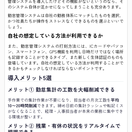
管理システムを導入したけどその機能がないというのなら、そ
のシステム自体が足かせになってしまうことも充分あります。
勤怠管理システムは自社の勤務体系にマッチしたものを選択、
かつ社員たちが操作をストレスなくできるものを選ぶといいで
しょう。
自社の想定している方法が利用できるか
また、勤怠管理システムの打刻方法には、ICカードやパソコ
ン、スマートフォン、GPS機能を利用し日時だけではなく場所
も記録することができるタイプ、また新しく生体認証のものも
登場しています。自社の想定している方法が利用することがで
きるかもチェックしなければならないポイントです。
導入メリット5選
メリット① 勤怠集計の工数を大幅削減できる
手作業での集計作業が不要になり、担当者の月次工数を
平均
10〜20時間削減
できます。締め日前の集計ラッシュや転記ミス
がなくなることで、経理・人事担当者が本来の業務に集中でき
る環境が整います。
メリット② 残業・有休の状況をリアルタイムで
把握できる