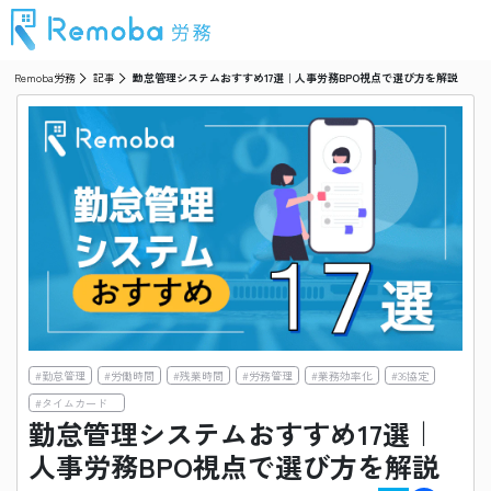
Remoba労務
記事
勤怠管理システムおすすめ17選｜人事労務BPO視点で選び方を解説
#
勤怠管理
#
労働時間
#
残業時間
#
労務管理
#
業務効率化
#
36協定
#
タイムカード
勤怠管理システムおすすめ17選｜
人事労務BPO視点で選び方を解説