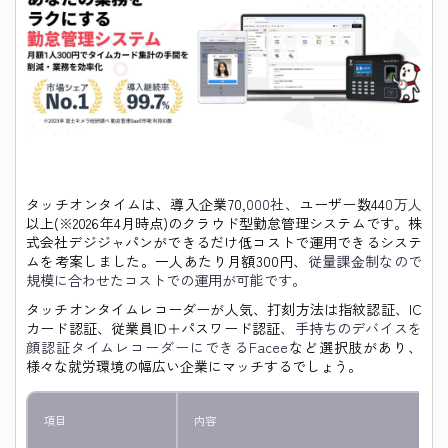
タッチオンタイムは、導入企業70
,000社
、ユーザー数44
0万人
以上(※2026年4月時点)のクラウド型勤怠管理システムです。株
式会社デジジャパンができるだけ低コストで運用できるシステ
ムを考案しました。一人あたり月額300円、
従量課⾦制なので
規模に合わせたコストでの運用が可能です。
タッチオンタイムレコーダーが人気、打刻方法は指紋認証、IC
カード認証、従業員ID＋パスワード認証、
手持ちのデバイスを
顔認証タイムレコーダーにできるFacee
など選択肢があり、
様々な就労環境の幅広い企業にマッチするでしょう。
項目
内容