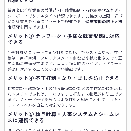
管理者は全従業員の労働時間・残業時間・有休取得状況をダッ
シュボードでリアルタイム確認できます。36協定の上限に近づ
いた従業員を即座にアラートで検知でき、
過重労働の防止と法
令順守
を両立できます。
メリット③ テレワーク・多様な就業形態に対応
できる
GPS打刻やスマートフォン打刻に対応したシステムなら、在宅
勤務・直行直帰・フレックスタイム制など多様な働き方でも正
確な勤怠管理が可能です。コロナ禍以降のハイブリッドワーク
普及に対応する上で欠かせない機能です。
メリット④ 不正打刻・なりすましを防止できる
指紋認証・顔認証・手のひら静脈認証などの生体認証に対応し
たシステムであれば、「なりすまし打刻」を物理的に防止でき
ます。ICカードや従業員IDによる打刻と組み合わせて、セキュ
リティレベルを自社で設定できます。
メリット⑤ 給与計算・人事システムとシームレ
スに連携できる
多くのシステムが主要な給与計算ソフト（freee・マネーフォ