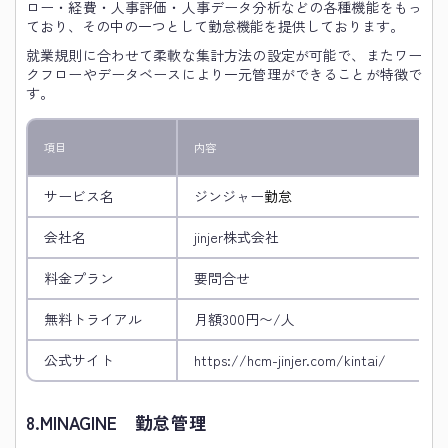
ロー・経費・人事評価・人事データ分析などの各種機能をもっ
ており、その中の一つとして勤怠機能を提供しております。
就業規則に合わせて柔軟な集計方法の設定が可能で、またワー
クフローやデータベースにより一元管理ができることが特徴で
す。
項目
内容
サービス名
ジンジャー
勤怠
会社名
jinjer株式会社
料金プラン
要問合せ
無料トライアル
月額300円〜/人
公式サイト
https://hcm-jinjer.com/kintai/
8.
MINAGINE 勤怠管理