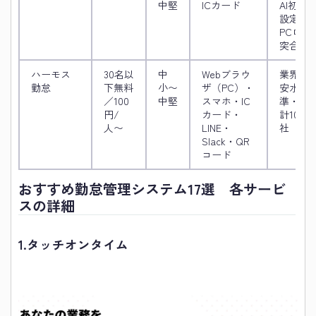
中堅
ICカード
AI初期
設定・
PCログ
突合
ハーモス
30名以
中
Webブラウ
業界最
勤怠
下無料
小〜
ザ（PC）・
安水
／100
中堅
スマホ・IC
準・累
円/
カード・
計10万
人〜
LINE・
社
Slack・QR
コード
おすすめ勤怠管理システム17選 各サービ
スの詳細
1.
タッチオンタイム