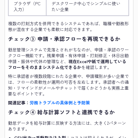
ブラウザ（PC
デスクワーク中心でシンプルに使い
入力）
たい企業
複数の打刻方式を併用できるシステムであれば、職種や勤務形
態が混在する企業でも柔軟に対応できます。
チェック③ 申請・承認フローを再現できるか
勤怠管理システムで見落とされがちなのが、申請・承認のワー
クフロー機能です。残業申請・有休申請・打刻修正・休日出勤
申請・振休や代休の管理など、
現在Excelや紙で運用している
フローをそのままシステム化できるか
を確認します。
特に承認者が複数段階にわたる企業や、申請種別が多い企業で
は、フローの柔軟性が運用の可否を左右します。承認者への通
知・リマインドがメールやチャットで届くかどうかも実務上重
要なポイントです。
関連記事：
労務トラブルの具体例と予防策
チェック④ 給与計算ソフトと連携できるか
勤怠データを給与計算に反映する方法には、大きく2パターン
あります。
CSV出力→手動取り込み型
：コストは抑えられるが、イン