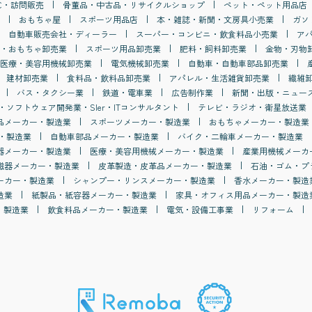
C・訪問販売
骨董品・中古品・リサイクルショップ
ペット・ペット用品店
おもちゃ屋
スポーツ用品店
本・雑誌・新聞・文房具小売業
ガソ
自動車販売会社・ディーラー
スーパー・コンビニ・飲食料品小売業
ア
・おもちゃ卸売業
スポーツ用品卸売業
肥料・飼料卸売業
金物・刃物
医療・美容用機械卸売業
電気機械卸売業
自動車・自動車部品卸売業
建材卸売業
食料品・飲料品卸売業
アパレル・生活雑貨卸売業
繊維
バス・タクシー業
鉄道・電車業
広告制作業
新聞・出版・ニュー
・ソフトウェア開発業・SIer・ITコンサルタント
テレビ・ラジオ・衛星放送業
品メーカー・製造業
スポーツメーカー・製造業
おもちゃメーカー・製造業
・製造業
自動車部品メーカー・製造業
バイク・二輪車メーカー・製造業
器メーカー・製造業
医療・美容用機械メーカー・製造業
産業用機械メーカ
磁器メーカー・製造業
皮革製造・皮革品メーカー・製造業
石油・ゴム・プ
ーカー・製造業
シャンプー・リンスメーカー・製造業
香水メーカー・製造
造業
紙製品・紙容器メーカー・製造業
家具・オフィス用品メーカー・製造
・製造業
飲食料品メーカー・製造業
電気・設備工事業
リフォーム