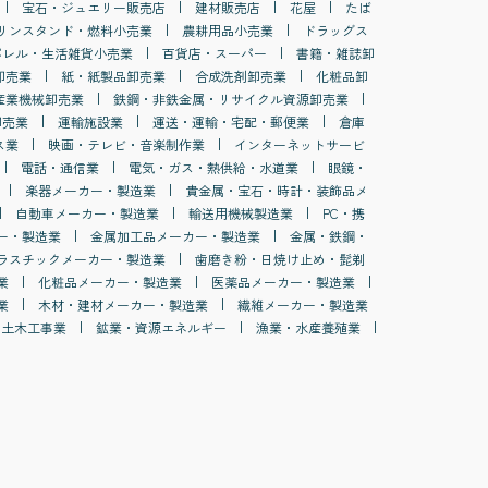
宝石・ジュエリー販売店
建材販売店
花屋
たば
リンスタンド・燃料小売業
農耕用品小売業
ドラッグス
パレル・生活雑貨小売業
百貨店・スーパー
書籍・雑誌卸
卸売業
紙・紙製品卸売業
合成洗剤卸売業
化粧品卸
産業機械卸売業
鉄鋼・非鉄金属・リサイクル資源卸売業
卸売業
運輸施設業
運送・運輸・宅配・郵便業
倉庫
ス業
映画・テレビ・音楽制作業
インターネットサービ
電話・通信業
電気・ガス・熱供給・水道業
眼鏡・
楽器メーカー・製造業
貴金属・宝石・時計・装飾品メ
自動車メーカー・製造業
輸送用機械製造業
PC・携
ー・製造業
金属加工品メーカー・製造業
金属・鉄鋼・
ラスチックメーカー・製造業
歯磨き粉・日焼け止め・髭剃
業
化粧品メーカー・製造業
医薬品メーカー・製造業
業
木材・建材メーカー・製造業
繊維メーカー・製造業
土木工事業
鉱業・資源エネルギー
漁業・水産養殖業