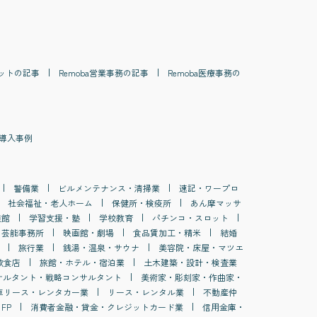
ット
の記事
Remoba
営業事務
の記事
Remoba
医療事務
の
導入事例
警備業
ビルメンテナンス・清掃業
速記・ワープロ
社会福祉・老人ホーム
保健所・検疫所
あん摩マッサ
族館
学習支援・塾
学校教育
パチンコ・スロット
・芸能事務所
映画館・劇場
食品賃加工・精米
結婚
旅行業
銭湯・温泉・サウナ
美容院・床屋・マツエ
飲食店
旅館・ホテル・宿泊業
土木建築・設計・検査業
サルタント・戦略コンサルタント
美術家・彫刻家・作曲家・
車リース・レンタカー業
リース・レンタル業
不動産仲
FP
消費者金融・貸金・クレジットカード業
信用金庫・