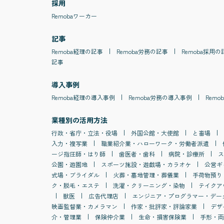
採用
Remobaワーカー
記事
Remoba
経理
の記事
Remoba
労務
の記事
Remoba
採用
の
記事
導入事例
Remoba
経理
の導入事例
Remoba
労務
の導入事例
Remob
業種別の活用方法
行政・省庁・立法・役場
外国公館・大使館
と畜場
入力・複写業
職業紹介業・ハローワーク・労働者派遣
ージ指圧師・はり師
歯医者・歯科
病院・診療所
ス
公園・遊園地
スポーツ施設・遊戯場・カラオケ
公営ギ
式場・ブライダル
火葬・墓地管理・葬儀業
手荷物預り
ク・脱毛・エステ
洗濯・クリーニング・染物
テイクア
獣医
広告代理店
エンジニア・プログラマー・デー
映画監督業・カメラマン
作家・批評家・評論家業
デザ
介・管理業
保険仲介業
生命・損害保険業
手形・両