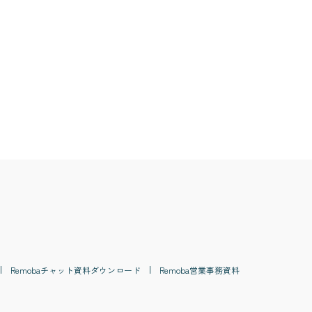
#
ITツール
#
総務
#
資料作成
#
事務代行
Remoba
チャット
資料ダウンロード
Remoba
営業事務
資料