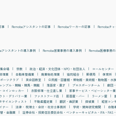
記事
Remoba
アシスタント
の記事
Remoba
ワーカー
の記事
Remoba
チャ
a
アシスタント
の導入事例
Remoba
営業事務
の導入事例
Remoba
医療事務
の
集会場
宗教
政治・経済・文化団体・NPO・社団法人
コールセンター
修理業
自動車整備業
廃棄物処理業
協同組合
郵便局
保育所
ポーツクラブ
英会話教室
公民館・図書館・博物館・美術館・動物園・水
ャンブル・競輪・競馬・競艇
落語家・漫才
プロスポーツチーム
劇団
・コインロッカー
衣服修理・仕立直し業
家事サービス・ベビーシッター業
ウト・デリバリー業
ファストフード店
居酒屋・バー
ラーメン屋
タサイエンティスト
不動産鑑定業
翻訳・通訳業
探偵業
経営コン
イナー
法律・ 税理士・会計・社労士事務所
学術・開発研究機関
自動
替・金融業
証券会社・投資信託委託会社・ベンチャーキャピタル・IFA・FAS・