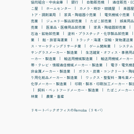
協同組合・中央金庫
銀行
自動販売機
通信販売・E
こ屋
ホームセンター
カメラ・時計・眼鏡屋
楽器屋
トア・調剤薬局
家具・陶磁器小売業
電気機械小売業
売業
ジュエリー製品卸売業
たばこ卸売業
娯楽用品
売業
医薬品・医療用品卸売業
家具・陶磁器卸売業
石油・鉱物卸売業
塗料・プラスチック・化学製品卸売業
業
船・旅客海運業
トラック・海運・空輸・貨物運送業
ス・マーケティングリサーチ業
ゲーム開発業
システム
サングラスメーカー・製造業
生活雑貨・オフィス・事務用
ーカー・製造業
輸送用機械製造業
輸送用機械メーカー
帯・テレビ・情報通信機械メーカー・製造業
電子・電気機
非金属メーカー・製造業
ガラス・炭素・コンクリート・陶
り用化粧品メーカー・製造業
ワックス・整髪料・薄毛薬メ
化学メーカー・製造業
印刷・製本・印刷加工メーカー・製
飼料・ペットフードメーカー・製造業
たばこメーカー
林業
農業・畜産
リモートバックオフィスのRemoba（リモバ）