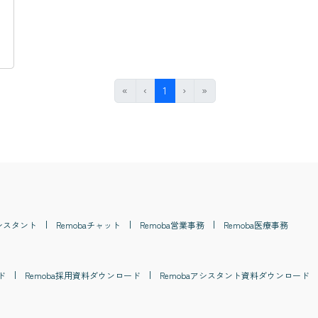
#
アウトソーシング
#
効率化
#
庶務
#
データ入力
#
秘書
First
Previous
(current)
Next
Last
«
‹
1
›
»
シスタント
Remoba
チャット
Remoba
営業事務
Remoba
医療事務
ド
Remoba
採用
資料ダウンロード
Remoba
アシスタント
資料ダウンロード