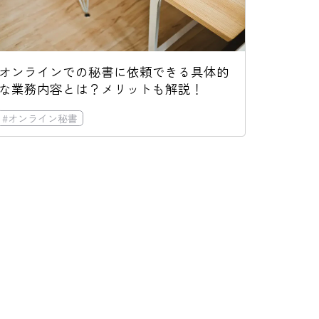
オンラインでの秘書に依頼できる具体的
な業務内容とは？メリットも解説！
ト削減
#
オンライン秘書
#
効率化
#
#
オンラインのアシスタント
庶務
#
秘書
#
データ入力
#
効率化
#
SNS運用
#
コス
#