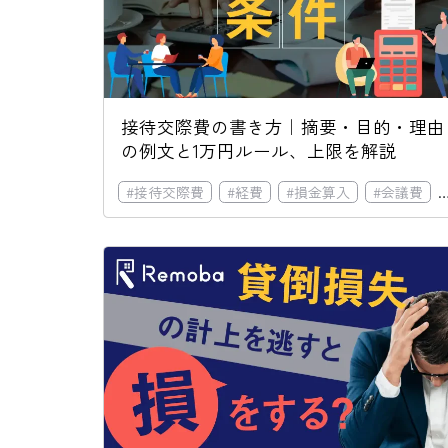
接待交際費の書き方｜摘要・目的・理由
の例文と1万円ルール、上限を解説
#
接待交際費
#
経費
#
損金算入
#
会議費