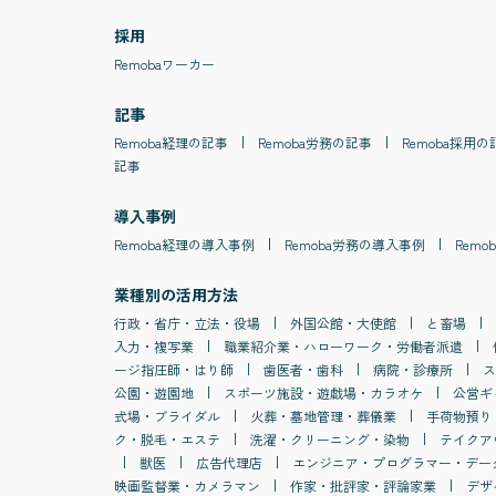
採用
Remobaワーカー
記事
Remoba
経理
の記事
Remoba
労務
の記事
Remoba
採用
の
記事
導入事例
Remoba
経理
の導入事例
Remoba
労務
の導入事例
Remob
業種別の活用方法
行政・省庁・立法・役場
外国公館・大使館
と畜場
入力・複写業
職業紹介業・ハローワーク・労働者派遣
ージ指圧師・はり師
歯医者・歯科
病院・診療所
ス
公園・遊園地
スポーツ施設・遊戯場・カラオケ
公営ギ
式場・ブライダル
火葬・墓地管理・葬儀業
手荷物預り
ク・脱毛・エステ
洗濯・クリーニング・染物
テイクア
獣医
広告代理店
エンジニア・プログラマー・デー
映画監督業・カメラマン
作家・批評家・評論家業
デザ