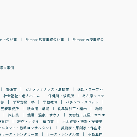
ット
の記事
Remoba
営業事務
の記事
Remoba
医療事務
の
導入事例
警備業
ビルメンテナンス・清掃業
速記・ワープロ
社会福祉・老人ホーム
保健所・検疫所
あん摩マッサ
族館
学習支援・塾
学校教育
パチンコ・スロット
・芸能事務所
映画館・劇場
食品賃加工・精米
結婚
旅行業
銭湯・温泉・サウナ
美容院・床屋・マツエ
飲食店
旅館・ホテル・宿泊業
土木建築・設計・検査業
サルタント・戦略コンサルタント
美術家・彫刻家・作曲家・
車リース・レンタカー業
リース・レンタル業
不動産仲