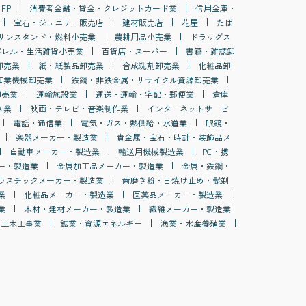
FP
消費者金融・貸金・クレジットカード業
信用金庫・
宝石・ジュエリー販売店
建材販売店
花屋
たば
リンスタンド・燃料小売業
農耕用品小売業
ドラッグス
パレル・生活雑貨小売業
百貨店・スーパー
書籍・雑誌卸
卸売業
紙・紙製品卸売業
合成洗剤卸売業
化粧品卸
産業機械卸売業
鉄鋼・非鉄金属・リサイクル資源卸売業
卸売業
運輸施設業
運送・運輸・宅配・郵便業
倉庫
ス業
映画・テレビ・音楽制作業
インターネットサービ
電話・通信業
電気・ガス・熱供給・水道業
眼鏡・
楽器メーカー・製造業
貴金属・宝石・時計・装飾品メ
自動車メーカー・製造業
輸送用機械製造業
PC・携
ー・製造業
金属加工品メーカー・製造業
金属・鉄鋼・
ラスチックメーカー・製造業
歯磨き粉・日焼け止め・髭剃
業
化粧品メーカー・製造業
医薬品メーカー・製造業
業
木材・建材メーカー・製造業
繊維メーカー・製造業
土木工事業
鉱業・資源エネルギー
漁業・水産養殖業