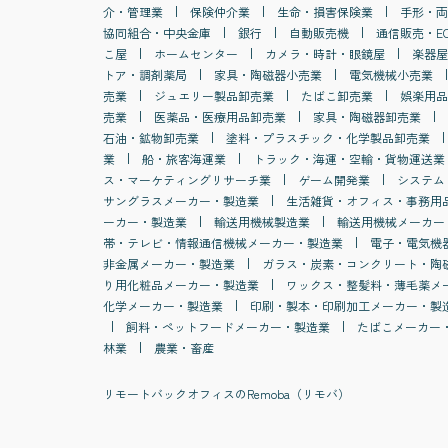
介・管理業
保険仲介業
生命・損害保険業
手形・両
協同組合・中央金庫
銀行
自動販売機
通信販売・E
こ屋
ホームセンター
カメラ・時計・眼鏡屋
楽器屋
トア・調剤薬局
家具・陶磁器小売業
電気機械小売業
売業
ジュエリー製品卸売業
たばこ卸売業
娯楽用品
売業
医薬品・医療用品卸売業
家具・陶磁器卸売業
石油・鉱物卸売業
塗料・プラスチック・化学製品卸売業
業
船・旅客海運業
トラック・海運・空輸・貨物運送業
ス・マーケティングリサーチ業
ゲーム開発業
システム
サングラスメーカー・製造業
生活雑貨・オフィス・事務用
ーカー・製造業
輸送用機械製造業
輸送用機械メーカー
帯・テレビ・情報通信機械メーカー・製造業
電子・電気機
非金属メーカー・製造業
ガラス・炭素・コンクリート・陶
り用化粧品メーカー・製造業
ワックス・整髪料・薄毛薬メ
化学メーカー・製造業
印刷・製本・印刷加工メーカー・製
飼料・ペットフードメーカー・製造業
たばこメーカー
林業
農業・畜産
リモートバックオフィスのRemoba（リモバ）