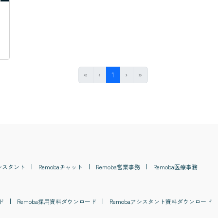
引先
#
債権
#
税務調査
#
与信管理
#
倒産
#
備忘価額
#
消
First
Previous
(current)
Next
Last
«
‹
1
›
»
シスタント
Remoba
チャット
Remoba
営業事務
Remoba
医療事務
ド
Remoba
採用
資料ダウンロード
Remoba
アシスタント
資料ダウンロード