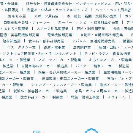
替・金融業
証券会社・投資信託委託会社・ベンチャーキャピタル・IFA・FAS・
C・訪問販売
骨董品・中古品・リサイクルショップ
ペット・ペット用品店
おもちゃ屋
スポーツ用品店
本・雑誌・新聞・文房具小売業
ガソ
自動車販売会社・ディーラー
スーパー・コンビニ・飲食料品小売業
ア
・おもちゃ卸売業
スポーツ用品卸売業
肥料・飼料卸売業
金物・刃物
医療・美容用機械卸売業
電気機械卸売業
自動車・自動車部品卸売業
建材卸売業
食料品・飲料品卸売業
アパレル・生活雑貨卸売業
繊維
バス・タクシー業
鉄道・電車業
広告制作業
新聞・出版・ニュー
・ソフトウェア開発業・SIer・ITコンサルタント
テレビ・ラジオ・衛星放送業
品メーカー・製造業
スポーツメーカー・製造業
おもちゃメーカー・製造業
・製造業
自動車部品メーカー・製造業
バイク・二輪車メーカー・製造業
器メーカー・製造業
医療・美容用機械メーカー・製造業
産業用機械メーカ
磁器メーカー・製造業
皮革製造・皮革品メーカー・製造業
石油・ゴム・プ
ーカー・製造業
シャンプー・リンスメーカー・製造業
香水メーカー・製造
造業
紙製品・紙容器メーカー・製造業
家具・オフィス用品メーカー・製造
・製造業
飲食料品メーカー・製造業
電気・設備工事業
リフォーム