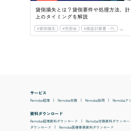
貸倒損失とは？貸倒要件や処理方法、計
上のタイミングを解説
#
貸倒損失
#
売掛金
#
損益計算書・PL
#
取
サービス
Remoba
経理
Remoba
労務
Remoba
採用
Remoba
ア
資料ダウンロード
Remoba
経理
資料ダウンロード
Remoba
労務
資料ダウンロー
ダウンロード
Remoba
医療事務
資料ダウンロード