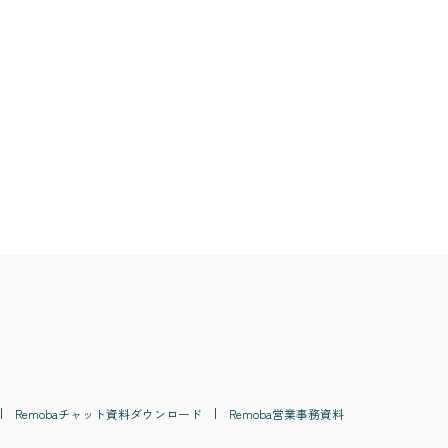
費税
#
貸倒れ
#
法人税
#
金銭債権
#
銀行振込
Remoba
チャット
資料ダウンロード
Remoba
営業事務
資料