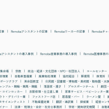
記事
Remoba
アシスタント
の記事
Remoba
ワーカー
の記事
Remoba
チャ
a
アシスタント
の導入事例
Remoba
営業事務
の導入事例
Remoba
医療事務
の
集会場
宗教
政治・経済・文化団体・NPO・社団法人
コールセンター
修理業
自動車整備業
廃棄物処理業
協同組合
郵便局
保育所
ポーツクラブ
英会話教室
公民館・図書館・博物館・美術館・動物園・水
ャンブル・競輪・競馬・競艇
落語家・漫才
プロスポーツチーム
劇団
・コインロッカー
衣服修理・仕立直し業
家事サービス・ベビーシッター業
ウト・デリバリー業
ファストフード店
居酒屋・バー
ラーメン屋
タサイエンティスト
不動産鑑定業
翻訳・通訳業
探偵業
経営コン
イナー
法律・ 税理士・会計・社労士事務所
学術・開発研究機関
自動