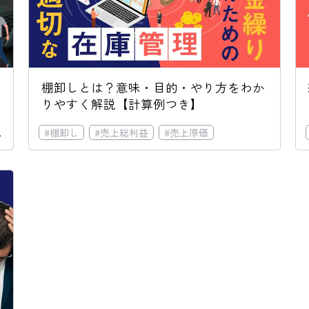
棚卸しとは？意味・目的・やり方をわか
りやすく解説【計算例つき】
#
税務調査
#
棚卸し
#
売上総利益
#
売上原価
#
税務調査
#
棚