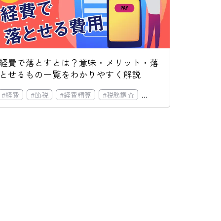
経費で落とすとは？意味・メリット・落
とせるもの一覧をわかりやすく解説
卸資産
#
経費
#
実地棚卸
#
節税
#
経費精算
#
帳簿棚卸
#
税務調査
#
粗利
#
タグ方式
#
接待交際費
#
リスト方