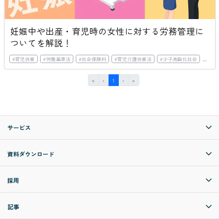
妊娠中や出産・育児時の女性に対する労務管理に
ついてを解説！
#
育児休業
#
労働基準法
#
社会保険料
#
育児介護休業法
#
少子高齢化社会
#
社会
First
Previous
(current)
Next
Last
«
‹
1
›
»
サービス
資料ダウンロード
採用
記事