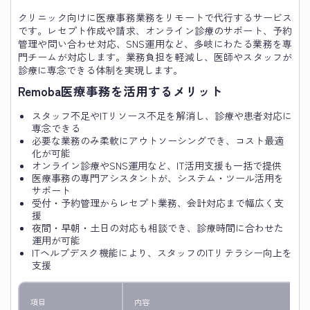
クリニック向けに医療事務業務をリモートで代行するサービス
です。レセプト作成や請求、オンライン診療のサポート、予約
管理や問い合わせ対応、SNS運用など、多岐にわたる業務を専
門チームが対応します。業務負担を軽減し、医師やスタッフが
診療に専念できる体制を実現します。
Remoba医療事務を活用するメリット
スタッフ不足やITリソース不足を解消し、診療や患者対応に
専念できる
必要な業務のみ柔軟にアウトソーシングでき、コスト最適
化が可能
オンライン診療やSNS運用など、IT活用支援も一括で提供
医療事務の専門アシスタントが、システム・ツール活用を
サポート
受付・予約管理からレセプト業務、会計対応まで幅広く支
援
夜間・早朝・土日の対応も相談でき、診療時間に合わせた
運用が可能
ITヘルプデスク機能により、スタッフのITリテラシー向上を
支援
項目
内容