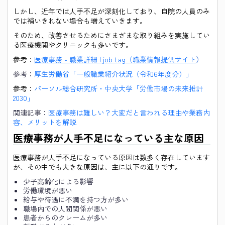
しかし、近年では人手不足が深刻化しており、自院の人員のみ
では補いきれない場合も増えていきます。
そのため、改善させるためにさまざまな取り組みを実施してい
る医療機関やクリニックも多いです。
参考：
医療事務 - 職業詳細 | job tag（職業情報提供サイト
）
参考：
厚生労働省「一般職業紹介状況（令和6年度分）」
参考：
パーソル総合研究所・中央大学「労働市場の未来推計
2030」
関連記事：
医療事務は難しい？大変だと言われる理由や業務内
容、メリットを解説
医療事務が人手不足になっている主な原因
医療事務が人手不足になっている原因は数多く存在しています
が、その中でも大きな原因は、主に以下の通りです。
少子高齢化による影響
労働環境が悪い
給与や待遇に不満を持つ方が多い
職場内での人間関係が悪い
患者からのクレームが多い