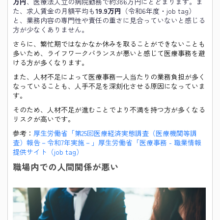
万円
、医療法人立の病院勤務で約386万円にとどまります。ま
た、求人賃金の月額平均も
19.9万円
（令和6年度・job tag）
と、業務内容の専門性や責任の重さに見合っていないと感じる
方が少なくありません。
さらに、繁忙期ではなかなか休みを取ることができないことも
多いため、ライフワークバランスが悪いと感じて医療事務を避
ける方が多くなります。
また、人材不足によって医療事務一人当たりの業務負担が多く
なっていることも、人手不足を深刻化させる原因になっていま
す。
そのため、人材不足が進むことでより不満を持つ方が多くなる
リスクが高いです。
参考：
厚生労働省「第25回医療経済実態調査（医療機関等調
査）報告－令和7年実施－」
厚生労働省「医療事務 - 職業情報
提供サイト（job tag）
職場内での人間関係が悪い