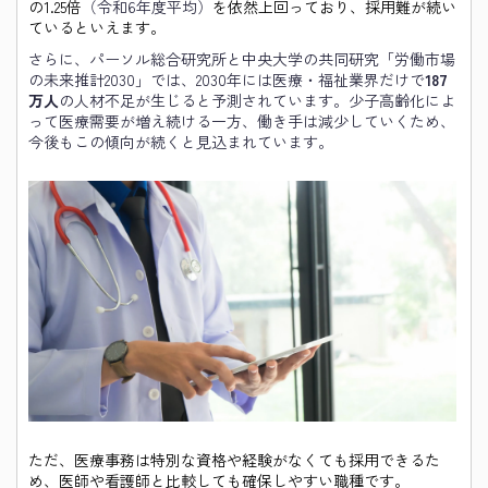
の1.25倍
（令和6年度平均）
を依然上回っており、採用難が続い
ているといえます。
さらに、パーソル総合研究所と中央大学の共同研究「労働市場
の未来推計2030」では、2030年には医療・福祉業界だけで
187
万人
の人材不足が生じると予測されています。少子高齢化によ
って医療需要が増え続ける一方、働き手は減少していくため、
今後もこの傾向が続くと見込まれています。
ただ、医療事務は特別な資格や経験がなくても採用できるた
め、医師や看護師と比較しても確保しやすい職種です。