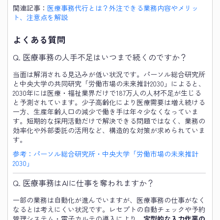
関連記事：
医療事務代行とは？外注できる業務内容やメリッ
ト、注意点を解説
よくある質問
Q. 医療事務の人手不足はいつまで続くのですか？
当面は解消される見込みが低い状況です。パーソル総合研究所
と中央大学の共同研究「労働市場の未来推計2030」によると、
2030年には医療・福祉業界だけで187万人の人材不足が生じる
と予測されています。少子高齢化により医療需要は増え続ける
一方、生産年齢人口の減少で働き手は年々少なくなっていま
す。短期的な採用活動だけで解決できる問題ではなく、業務の
効率化や外部委託の活用など、構造的な対策が求められていま
す。
参考：パーソル総合研究所・中央大学「労働市場の未来推計
2030」
Q. 医療事務はAIに仕事を奪われますか？
一部の業務は自動化が進んでいますが、医療事務の仕事がなく
なるとは考えにくい状況です。レセプトの自動チェックや予約
管理システム・電子カルテの導入により、
定型的な入力作業の