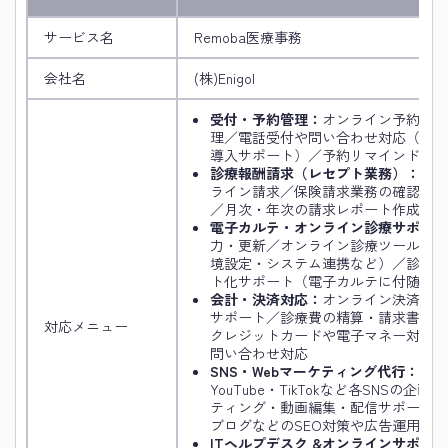
サービス名
Remoba医療事務
会社名
(株)Enigol
受付・予約管理：
オンライン予約シス
理／電話受付や問い合わせ対応（AI
導入サポート）／予約リマインド送信
診療報酬請求（レセプト業務）：
レセ
ライン請求／保険請求業務の確認・修
／月次・年次の請求レポート作成
電子カルテ・オンライン診療サポート
力・更新／オンライン診療ツールの導
境設定・システム連携など）／診療内
ト化サポート（電子カルテに付随する
会計・決済対応：
オンライン決済シス
サポート／診療費の精算・請求書作成
対応メニュー
クレジットカードや電子マネー対応、
問い合わせ対応
SNS・Webマーケティング代行：
Ins
YouTube・TikTokなど各SNSの企
ティング・動画編集・配信サポート／
ブログなどのSEO対策や広告運用
ITヘルプデスク &オンラインサポー