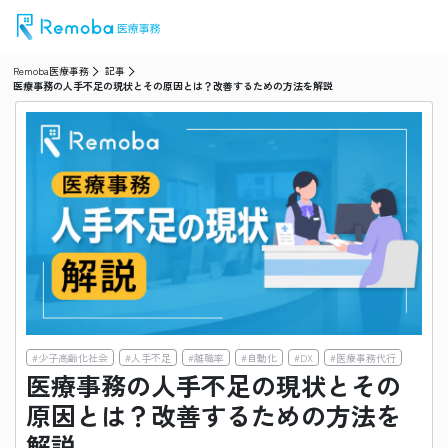
Remoba医療事務
記事
医療事務の人手不足の現状とその原因とは？改善するための方法を解説
#
少子高齢化社会
#
人手不足
#
離職率
#
自動化
#
DX
#
医療事務代行
医療事務の人手不足の現状とその
原因とは？改善するための方法を
解説