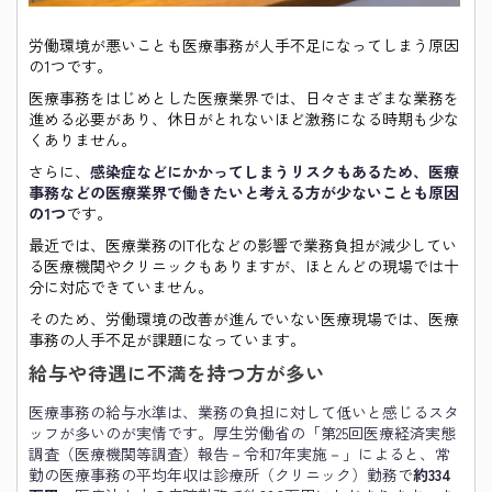
労働環境が悪いことも医療事務が人手不足になってしまう原因
の1つです。
医療事務をはじめとした医療業界では、日々さまざまな業務を
進める必要があり、休日がとれないほど激務になる時期も少な
くありません。
さらに、
感染症などにかかってしまうリスクもあるため、医療
事務などの医療業界で働きたいと考える方が少ないことも原因
の1つ
です。
最近では、医療業務のIT化などの影響で業務負担が減少してい
る医療機関やクリニックもありますが、ほとんどの現場では十
分に対応できていません。
そのため、労働環境の改善が進んでいない医療現場では、医療
事務の人手不足が課題になっています。
給与や待遇に不満を持つ方が多い
医療事務の給与水準は、業務の負担に対して低いと感じるスタ
ッフが多いのが実情です。厚生労働省の「第25回医療経済実態
調査（医療機関等調査）報告－令和7年実施－」によると、常
勤の医療事務の平均年収は診療所（クリニック）勤務で
約334