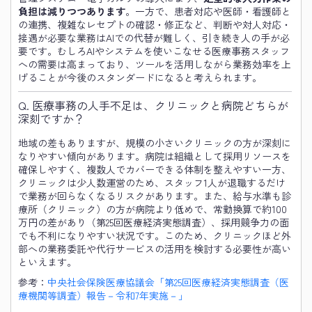
負担は減りつつあります
。一方で、患者対応や医師・看護師と
の連携、複雑なレセプトの確認・修正など、判断や対人対応・
接遇が必要な業務はAIでの代替が難しく、引き続き人の手が必
要です。むしろAIやシステムを使いこなせる医療事務スタッフ
への需要は高まっており、ツールを活用しながら業務効率を上
げることが今後のスタンダードになると考えられます。
Q. 医療事務の人手不足は、クリニックと病院どちらが
深刻ですか？
地域の差もありますが、規模の小さいクリニックの方が深刻に
なりやすい傾向があります。病院は組織として採用リソースを
確保しやすく、複数人でカバーできる体制を整えやすい一方、
クリニックは少人数運営のため、スタッフ1人が退職するだけ
で業務が回らなくなるリスクがあります。また、給与水準も診
療所（クリニック）の方が病院より低めで、常勤換算で約100
万円の差があり（第25回医療経済実態調査）、採用競争力の面
でも不利になりやすい状況です。このため、クリニックほど外
部への業務委託や代行サービスの活用を検討する必要性が高い
といえます。
参考：
中央社会保険医療協議会「第25回医療経済実態調査（医
療機関等調査）報告－令和7年実施－」