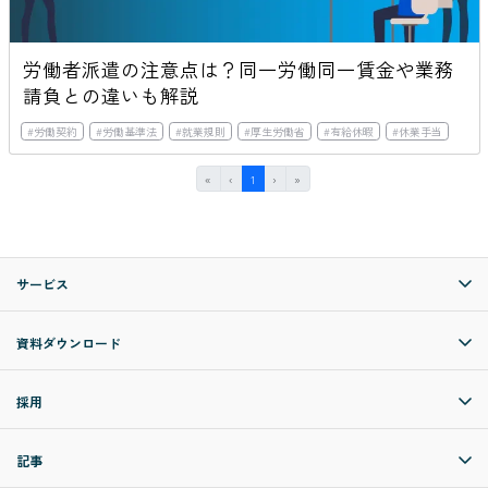
労働者派遣の注意点は？同一労働同一賃金や業務
請負との違いも解説
#
労働契約
#
労働基準法
#
就業規則
#
厚生労働省
#
有給休暇
#
休業手当
First
Previous
(current)
Next
Last
«
‹
1
›
»
サービス
資料ダウンロード
採用
記事