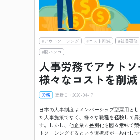
#
アウトソーシング
#
コスト削減
#
社員研修
#
脱ハンコ
人事労務でアウトソ
様々なコストを削減
労務
更新日：
2026-04-17
日本の人事制度はメンバーシップ型雇用とし
た人事施策でなく、様々な職種を経験して昇
す。しかし、他企業と差別化を図る意味で競
トソーシングするという選択肢が一般化しつ