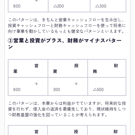
800
△200
△300
このパターンは、きちんと営業キャッシュフローを生み出し、
投資キャッシュフローと財務キャッシュフローを使って将来に
向け事業を動かしているもっとも健全なパターンといえます。
③営業と投資がプラス、財務がマイナスパター
ン
営
投
財
業
資
務
＋
＋
800
300
△500
このパターンは、本業からは利益がでていますが、将来的な投
資を行わず、借入金の返済を最優先しており、現状維持をしつ
つ財務基盤の強化を図っていることが考えられます。
営
投
財