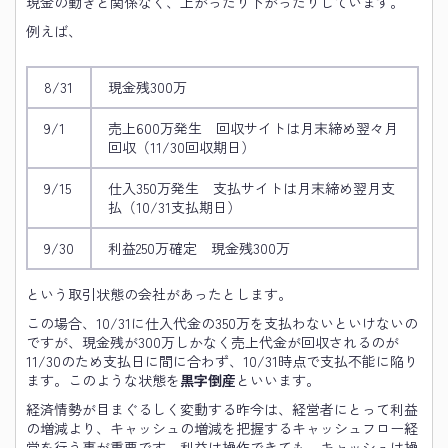
現金の動きと関係なく、上がったり下がったりしています。
例えば、
8/31
現金残300万
9/1
売上600万発生 回収サイトは月末締め翌々月
回収（11/30回収期日）
9/15
仕入350万発生 支払サイトは月末締め翌月支
払（10/31支払期日）
9/30
利益250万確定 現金残300万
という取引状態の会社があったとします。
この場合、10/31に仕入代金の350万を支払わないといけないの
ですが、現金残が300万しかなく売上代金が回収されるのが
11/30のため支払日に間に合わず、10/31時点で支払不能に陥り
ます。このような状態を
黒字倒産
といいます。
経済情勢が目まぐるしく変動する昨今は、経営者にとって利益
の増減より、キャッシュの増減を把握するキャッシュフロー経
営を行う事が重要です。利益は操作できても、キャッシュは操