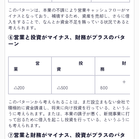
このパターンは、本業の不調により営業キャッシュフローがマ
イナスとなっており、補填するため、資産を売却し、さらに借
入をすることで、なんとか資金不足を賄っている状況であると
考えられます。
⑥営業と投資がマイナス、財務がプラスのパタ
ーン
営
投
財
業
資
務
＋
△200
△500
800
このパターンから考えられることは、まだ設立まもない会社で
積極的に資金調達し、将来に向け投資を行っている、というふ
うに考えられます。または、本業の調子が悪く、新規事業に打
って出るために借入を起こし投資を行っている、というふうに
も考えられます。
⑦営業と財務がマイナス、投資がプラスのパタ