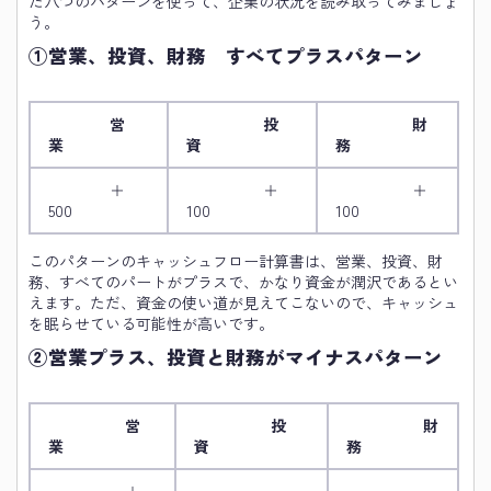
た八つのパターンを使って、企業の状況を読み取ってみましょ
う。
①営業、投資、財務 すべてプラスパターン
営
投
財
業
資
務
＋
＋
＋
500
100
100
このパターンのキャッシュフロー計算書は、営業、投資、財
務、すべてのパートがプラスで、かなり資金が潤沢であるとい
えます。ただ、資金の使い道が見えてこないので、キャッシュ
を眠らせている可能性が高いです。
②営業プラス、投資と財務がマイナスパターン
営
投
財
業
資
務
＋