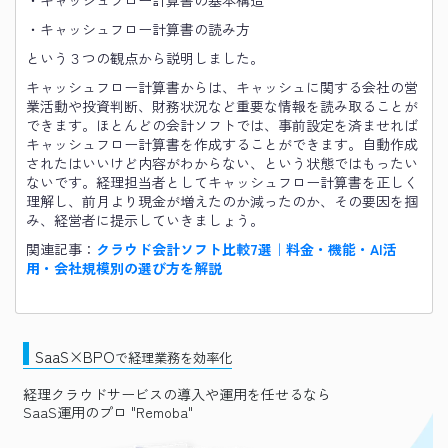
・キャッシュフロー計算書の基本構造
・キャッシュフロー計算書の読み方
という３つの観点から説明しました。
キャッシュフロー計算書からは、キャッシュに関する会社の営
業活動や投資判断、財務状況など重要な情報を読み取ることが
できます。ほとんどの会計ソフトでは、事前設定を済ませれば
キャッシュフロー計算書を作成することができます。自動作成
されたはいいけど内容がわからない、という状態ではもったい
ないです。経理担当者としてキャッシュフロー計算書を正しく
理解し、前月より現金が増えたのか減ったのか、その要因を掴
み、経営者に提示していきましょう。
関連記事：
クラウド会計ソフト比較7選｜料金・機能・AI活
用・会社規模別の選び方を解説
SaaS×BPO
で経理業務を効率化
経理クラウドサービスの導入や運用を任せるなら
SaaS運用のプロ "Remoba"