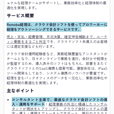
ョナルな経理チームがサポートし、業務効率化と経理体制の最
適化を実現します。
サービス概要
Remoba経理は、クラウド会計ソフトを使ってプロワーカーに
経理をアウトソーシングできるサービスです
。
売上・支払・経費管理、月次決算、確定申告補助まで、ルーテ
ィン業務をまるごと外注
でき、クラウドソフト未導入のお客様
には選定支援なども行います。
クラウド会計運用経験者など、実務経験豊富なアシスタントが
チームとなり、日々オンラインで業務を進行。会計士や税理士
が監督するため、導入済みのソフトはもちろん、部署をまたぐ
クラウドソフトとのSaaS連携も提案可能。運営会社は、IPaaS
ツール開発もしており、システム連携のノウハウが豊富です。
経理を含むバックオフィスのデータを一元化し、業務効率化や
経理体制の最適化を実現します。
主なポイント
コンサルタント主導で、最適なクラウド会計ソフトの導
入・運用をサポート
：
経理業務の外注に精通したコンサル
タントが現状をヒアリングし、クラウド会計システムの選
定・導入・運用までトータルでサポート。
現行のクラウド