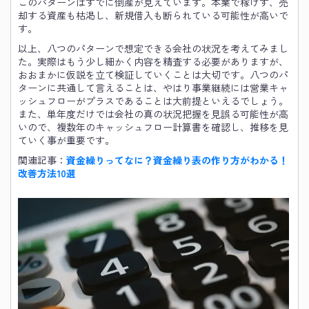
このパターンはすでに倒産が見えています。本業で稼げず、売
却する資産も枯渇し、新規借入も断られている可能性が高いで
す。
以上、八つのパターンで想定できる会社の状況を考えてみまし
た。実際はもう少し細かく内容を精査する必要がありますが、
おおまかに仮説を立て検証していくことは大切です。八つのパ
ターンに共通して言えることは、やはり事業継続には営業キャ
ッシュフローがプラスであることは大前提といえるでしょう。
また、単年度だけでは会社の真の状況把握を見誤る可能性が高
いので、複数年のキャッシュフロー計算書を確認し、推移を見
ていく事が重要です。
関連記事：
資金繰りってなに？資金繰り表の作り方がわかる！
改善方法10選