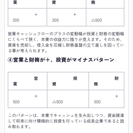
業
資
務
＋
＋
200
300
△500
営業キャッシュフローのプラスの変動幅が投資と財務の変動幅
にくらべて狭く、本業の収益力に陰りが見えます。そのため、
資産を売却し、借入金を圧縮し財務基盤の立て直しを図ってい
る事が考えられます。
④営業と財務が＋、投資がマイナスパターン
営
投
財
業
資
務
＋
＋
500
△500
300
このパターンは、本業でキャッシュを生み出しつつ、資金調達
して将来に向け積極的に投資を行っている成長企業であると読
み取れます。