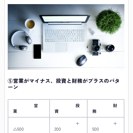
⑤営業がマイナス、投資と財務がプラスのパタ
ーン
営
投
財
業
資
務
＋
＋
△500
200
500