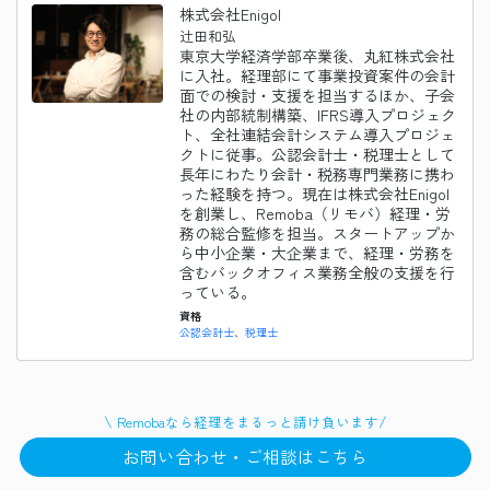
株式会社Enigol
辻田和弘
東京大学経済学部卒業後、丸紅株式会社
に入社。経理部にて事業投資案件の会計
面での検討・支援を担当するほか、子会
社の内部統制構築、IFRS導入プロジェク
ト、全社連結会計システム導入プロジェ
クトに従事。公認会計士・税理士として
長年にわたり会計・税務専門業務に携わ
った経験を持つ。現在は株式会社Enigol
を創業し、Remoba（リモバ）経理・労
務の総合監修を担当。スタートアップか
ら中小企業・大企業まで、経理・労務を
含むバックオフィス業務全般の支援を行
っている。
資格
公認会計士
税理士
\
/
Remobaなら
経理
をまるっと請け負います
お問い合わせ・ご相談はこちら