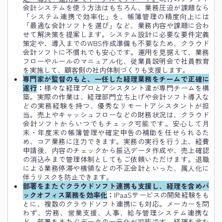
会計システムを使う方法はもちろん、業務圧迫が課題なら
「システム連携で効率化」を、帳簿管理の精度向上には
「最適な会計ソフトを選び」など、業務内容や課題に合わ
せて解決策を提案します。システム設計に必要な要件定義
策定や、導入までのWBS作成準備も不要なため、クラウド
会計ソフトに不慣れでも安心です。運用を見据えて、業務
フローやルールのマニュアル化、従業員説明会で社員教育
を実施して、顧客側の社内体制づくりも支援します。
専門家が監督のもと、一任した経理業務をチームで正確に
遂行
：
様々な経理プロとアシスタント達が専門チームを構
築。実際の作業は、経理部門立ち上げや会計ソフト導入な
どの実務経験を持つ、優秀なリモートアシスタントが担
当。売上やキャッシュフローなどの財務状況は、クラウド
会計ソフトからいつでもチェック可能です。安心して月
末・年度末の帳簿管理や確定申告の補助を任せられるた
め、コア業務に注力できます。実務の実行を行う上、経費
申請後、内容のチェックから振込データ作成や、売上確認
の消込みまで管理体制としてもご依頼いただけます。退職
による業務停滞や横領などの不正会計といった、属人化に
伴うリスクを防止できます。
部署をまたぐクラウドソフト連携も支援し、経理を含めバ
ックオフィス業務を効率化
：
IPaaSサービスの開発経験をも
とに、複数のクラウドソフト連携にも対応。メーカーを問
わず、労務、営業支援、人事、給与管理システム連携な
ど、部署をまたぐデータの一元化が可能です。経理を含む