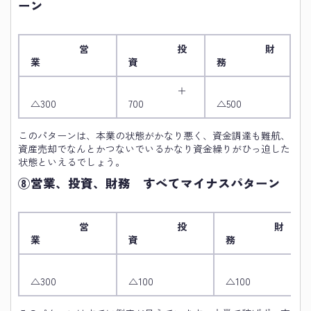
ーン
営
投
財
業
資
務
＋
△300
700
△500
このパターンは、本業の状態がかなり悪く、資金調達も難航、
資産売却でなんとかつないでいるかなり資金繰りがひっ迫した
状態といえるでしょう。
⑧営業、投資、財務 すべてマイナスパターン
営
投
財
業
資
務
△300
△100
△100