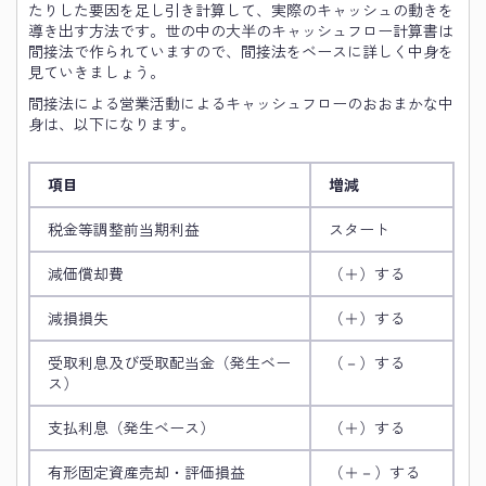
たりした要因を足し引き計算して、実際のキャッシュの動きを
導き出す方法です。世の中の大半のキャッシュフロー計算書は
間接法で作られていますので、間接法をベースに詳しく中身を
見ていきましょう。
間接法による営業活動によるキャッシュフローのおおまかな中
身は、以下になります。
項目
増減
税金等調整前当期利益
スタート
減価償却費
（＋）する
減損損失
（＋）する
受取利息及び受取配当金（発生ベー
（－）する
ス）
支払利息（発生ベース）
（＋）する
有形固定資産売却・評価損益
（＋－）する