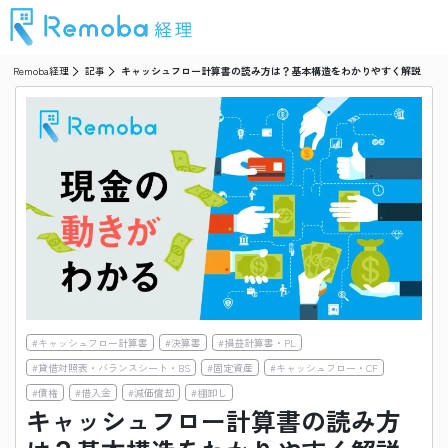
Remoba経理
記事
キャッシュフロー計算書の読み方は？基本構造をわかりやすく解説
#
キャッシュフロー計算書
#
決算書
#
損益計算書・PL
#
貸借対照表・バランスシート・BS
#
固定資産
#
キャッシュフロー・CF
#
債権
#
借入金
#
減価償却
#
棚卸し
キャッシュフロー計算書の読み方