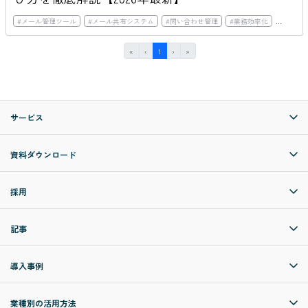
#
メール管理ツール
#
メール共有システム
#
問い合わせ管理
#
業務効率化
#
リモー
First
Previous
(current)
Next
Last
«
‹
1
›
»
サービス
資料ダウンロード
採用
記事
導入事例
業種別の活用方法