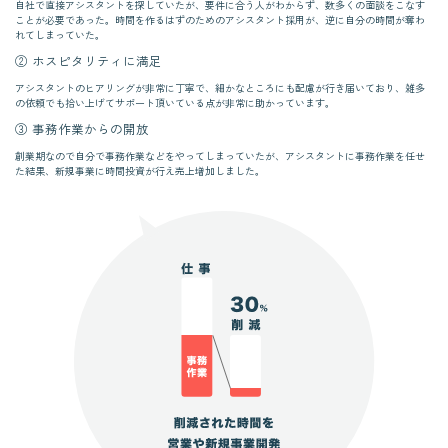
自社で直接アシスタントを探していたが、要件に合う人がわからず、数多くの面談をこなす
ことが必要であった。時間を作るはずのためのアシスタント採用が、逆に自分の時間が奪わ
れてしまっていた。
② ホスピタリティに満足
アシスタントのヒアリングが非常に丁寧で、細かなところにも配慮が行き届いており、雑多
の依頼でも拾い上げてサポート頂いている点が非常に助かっています。
③ 事務作業からの開放
創業期なので自分で事務作業などをやってしまっていたが、アシスタントに事務作業を任せ
た結果、新規事業に時間投資が行え売上増加しました。