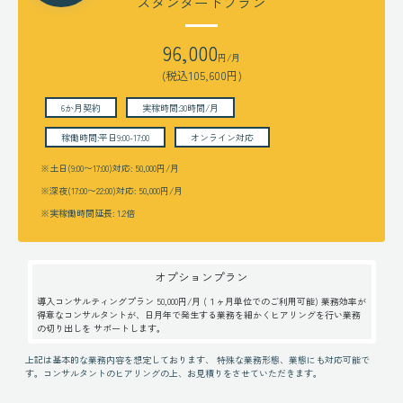
スタンダードプラン
96,000
円/月
(税込
105,600
円)
6か月契約
実稼時間:30時間/月
稼働時間:平日9:00-17:00
オンライン対応
※土日(9:00〜17:00)対応: 50,000円/月
※深夜(17:00〜22:00)対応: 50,000円/月
※実稼働時間延長: 1.2倍
オプション
プラン
導入コンサルティングプラン 50,000円/月 (１ヶ月単位でのご利用可能) 業務効率が
得意なコンサルタントが、日月年で発生する業務を細かくヒアリングを行い業務
の切り出しを サポートします。
上記は基本的な業務内容を想定しております、 特殊な業務形態、業態にも対応可能で
す。コンサルタントのヒアリングの上、お見積りをさせていただきます。