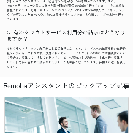
弊社と全てのアシスタントは、秘密情報保持契約(NDA)を結んでおります。また、
Remobaサービス申込書には弊社と貴社間の秘密保持の締結も行っています。特に繊細な
情報においては、暗号化管理ツールのSSO(シングルサインオン)の導入や、セキュアブラ
ウザの導入により自宅PCや共有PCと貴社情報へのアクセスを分離し、ログの集計を行っ
ています。
有料クラウドサービス利用分の請求はどうなり
ますか？
有料クラウドサービスの利用料はお客様負担になります。サービスへの依頼業務の代行依
頼は可能となっております。決済においては、サービスごとにお客様にて直接決済いただ
く場合と、弊社にて一括してクラウドサービスの契約および決済の一本化を行い弊社サー
ビスご利用料と合わせて請求させて頂くことも可能となっています。詳細は別途ご相談く
ださい。
Remobaアシスタントのピックアップ記事