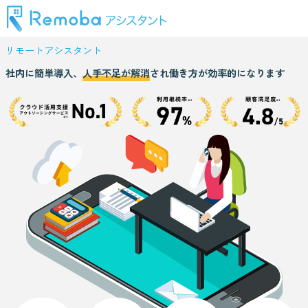
リモートアシスタント
社内に
簡単導入、
人手不足が
解消
され
働き方が
効率的に
なります