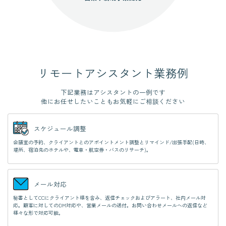
リモートアシスタント業務例
下記業務はアシスタントの一例です
他にお任せしたいことも
お気軽に
ご相談
ください
スケジュール調整
会議室の予約、クライアントとのアポイントメント調整とリマインド/出張手配(日時、
場所、宿泊先のホテルや、電車・航空券・バスのリサーチ)。
メール対応
秘書としてCCにクライアント様を含み、返信チェックおよびアラート、社内メール対
応。顧客に対してのDM対応や、営業メールの送付。お問い合わせメールへの返信など
様々な形で対応可能。