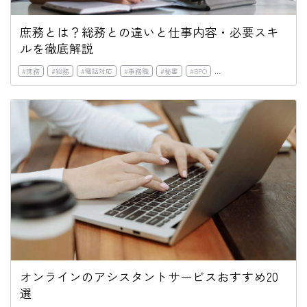
庶務とは？総務との違いと仕事内容・必要スキ
ルを徹底解説
#
庶務
#
総務
#
電話対応
#
事務職
#
秘書
#
BPO
#
アウトソーシング
#
オン
オンラインのアシスタントサービスおすすめ20
選