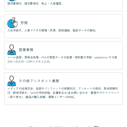
請求書発行、請求書送付、売上・入金確認。
労務
入社手続き、人事マスタの管理・変更、回収連絡、勤怠データの集計。
営業事務
メール返信・受発注処理・FAXの受信データの処理・契約書の手配・salesforce/その他
SFAへの入力・CRMシステム入力。
その他アシスタント業務
メディアの出演交渉、名詞やパンフレットの依頼代行、アンケートの送付、取材依頼代
行、配送手続き、SNSの予約投稿、各種申込み(各お問い合わせ・書類やホワイトペーパ
ー取り寄せ)、備品の購入依頼、悪質ユーザへの対応。