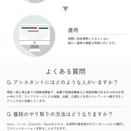
運用
実際に安定運用に
入るとともに、
細かい運用の調整も
同時に行います。
よくある質問
アシスタントにはどのような人がいますか？
東証一部上場企業での勤務経験者や、秘書や庶務経験者など実務経験のある20-40代の女性
が中心です。ライフステージによる結婚、出産、介護などを気にテレワークへ働き方をシ
フトした方が在籍しています。
普段のやり取りの方法はどうなりますか？
Slack、メール、Chatwork、Teamsなどから、お客様の普段使われているツールから選択し
てコミュニケーションを取ることができます。