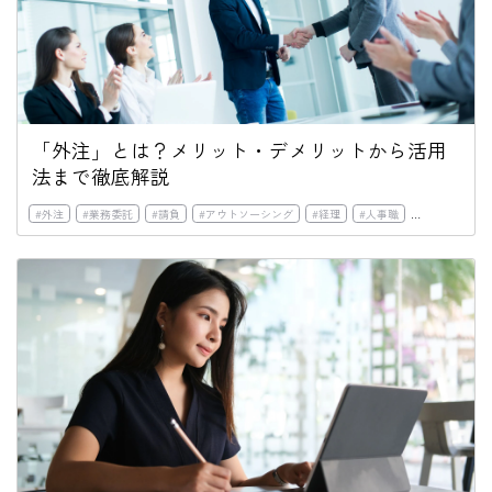
「外注」とは？メリット・デメリットから活用
法まで徹底解説
#
外注
#
業務委託
#
請負
#
アウトソーシング
#
経理
#
人事職
#
労務管理