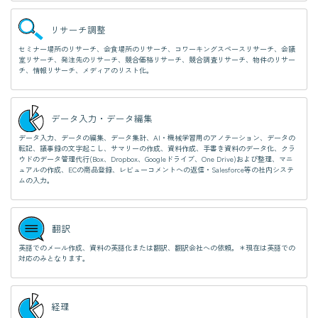
リサーチ調整
セミナー場所のリサーチ、会食場所のリサーチ、コワーキングスペースリサーチ、会議
室リサーチ、発注先のリサーチ、競合価格リサーチ、競合調査リサーチ、物件のリサー
チ、情報リサーチ、メディアのリスト化。
データ入力・データ編集
データ入力、データの編集、データ集計、AI・機械学習用のアノテーション、データの
転記、議事録の文字起こし、サマリーの作成、資料作成、手書き資料のデータ化、クラ
ウドのデータ管理代行(Box、Dropbox、Googleドライブ、One Drive)および整理、マニ
ュアルの作成、ECの商品登録、レビューコメントへの返信・Salesforce等の社内システ
ムの入力。
翻訳
英語でのメール作成、資料の英語化または翻訳、翻訳会社への依頼。＊現在は英語での
対応のみとなります。
経理