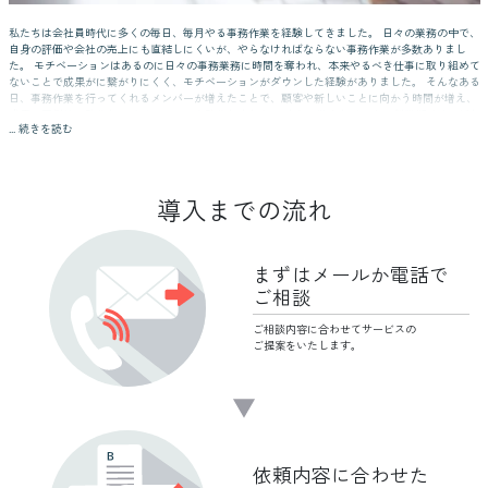
私たちは会社員時代に多くの毎日、毎月やる事務作業を経験してきました。 日々の業務の中で、
自身の評価や会社の売上にも直結しにくいが、やらなければならない事務作業が多数ありまし
た。 モチベーションはあるのに日々の事務業務に時間を奪われ、本来やるべき仕事に取り組めて
ないことで成果がに繋がりにくく、モチベーションがダウンした経験がありました。 そんなある
日、事務作業を行ってくれるメンバーが増えたことで、顧客や新しいことに向かう時間が増え、
成果が圧倒的に改善しモチベーションも改善しました。 また、独立してからの創業期では、新し
... 続きを読む
い事業を作ること推進することに時間を使わないといけないのにもかかわらず、日々の事務業務
に追われ、本当に費やさなけばならない時間に時間が使えていない状況にありました。 そこで会
社員時代を思い出しアシスタントを採用することで、事業開発業務に時間を費やすことが可能に
なりました。アシスタントによって本来取り組むべきものに時間を使えるようになったのです。
導入までの流れ
余談ですが、日本のITを代表する有名な経営者も、会社設立時に一番最初に庶務を採用して自分
の時間を確保することで、新規事業構築に時間を費やしたのは有名な話です。 私たちは多くの人
にリモートアシスタントの便利さを感じて欲しい想いから、Remobaアシスタントのサービスを
立ち上げました。 私たちがアシスタントを採用したときのように、優秀なアシスタントから応募
まずはメールか
電話で
が来なくて、毎日面談する手間・選考方法を創意工夫する手間や、業務管理の失敗、個人アシス
タントに依頼していた際に急にバックレて業務が逆に回らなくなるといった大変な体験しまし
ご相談
た。 私達がアシスタントを採用したときの失敗・大変な思いをしなくてもすむように当サービス
をリリース致しました。 週５日対応するアシスタントチームのRemobaアシスタントを活用し、
ご相談内容に合わせて
サービスの
企業のご成長、ご発展の一助となれば幸いです。
ご提案をいたします。
依頼内容に
合わせた