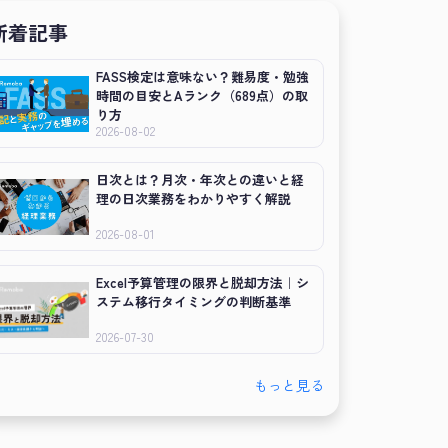
新着記事
FASS検定は意味ない？難易度・勉強
時間の目安とAランク（689点）の取
り方
2026-08-02
日次とは？月次・年次との違いと経
理の日次業務をわかりやすく解説
2026-08-01
Excel予算管理の限界と脱却方法｜シ
ステム移行タイミングの判断基準
2026-07-30
もっと見る