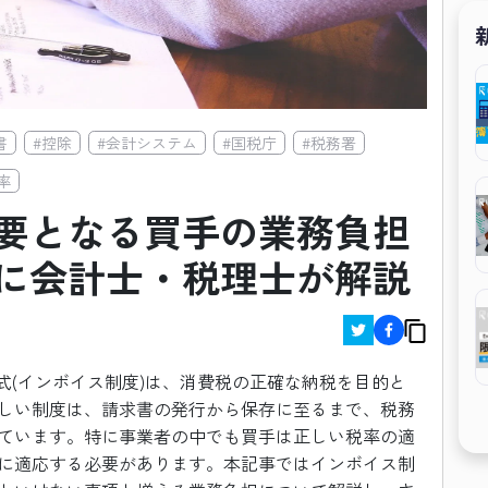
書
#
控除
#
会計システム
#
国税庁
#
税務署
率
要となる買手の業務負担
に会計士・税理士が解説
方式(インボイス制度)は、消費税の正確な納税を目的と
しい制度は、請求書の発行から保存に至るまで、税務
ています。特に事業者の中でも買手は正しい税率の適
に適応する必要があります。本記事ではインボイス制