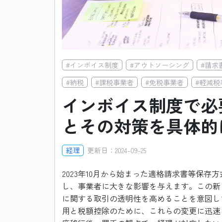
#
インボイス制度
#
アウトソーシング
#
請求
#
納税
#
課税事業者
#
免税事業者
#
軽減税
インボイス制度で必
とその対策を具体的
経理
更新日：
2024-09-25
2023年10月から始まった適格請求書等保存
し、事業者に大きな影響を与えます。この新
に関する取引の透明性を高めることを意図し
用と税額控除のために、これらの変更に迅速