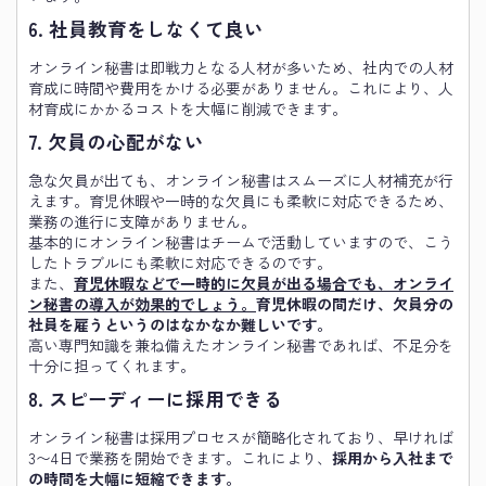
6. 社員教育をしなくて良い
オンライン秘書は即戦力となる人材が多いため、社内での人材
育成に時間や費用をかける必要がありません。これにより、人
材育成にかかるコストを大幅に削減できます。
7. 欠員の心配がない
急な欠員が出ても、オンライン秘書はスムーズに人材補充が行
えます。育児休暇や一時的な欠員にも柔軟に対応できるため、
業務の進行に支障がありません。
基本的にオンライン秘書はチームで活動していますので、こう
したトラブルにも柔軟に対応できるのです。
また、
育児休暇などで一時的に欠員が出る場合でも、オンライ
ン秘書の導入が効果的でしょう。
育児休暇の間だけ、欠員分の
社員を雇うというのはなかなか難しいです。
高い専門知識を兼ね備えたオンライン秘書であれば、不足分を
十分に担ってくれます。
8. スピーディーに採用できる
オンライン秘書は採用プロセスが簡略化されており、早ければ
3〜4日で業務を開始できます。これにより、
採用から入社まで
の時間を大幅に短縮できます。