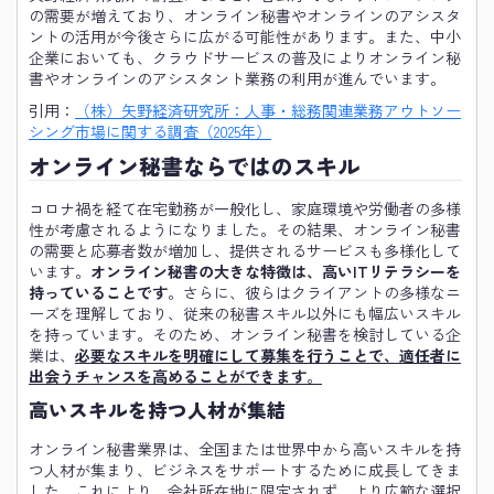
の需要が増えており、オンライン秘書やオンラインのアシスタ
ントの活用が今後さらに広がる可能性があります。また、中小
企業においても、クラウドサービスの普及によりオンライン秘
書やオンラインのアシスタント業務の利用が進んでいます。
引用：
（株）矢野経済研究所：人事・総務関連業務アウトソー
シング市場に関する調査（2025年）
オンライン秘書ならではのスキル
コロナ禍を経て在宅勤務が一般化し、家庭環境や労働者の多様
性が考慮されるようになりました。その結果、オンライン秘書
の需要と応募者数が増加し、提供されるサービスも多様化して
います。
オンライン秘書の大きな特徴は、高いITリテラシーを
持っていることです
。さらに、彼らはクライアントの多様なニ
ーズを理解しており、従来の秘書スキル以外にも幅広いスキル
を持っています。そのため、オンライン秘書を検討している企
業は、
必要なスキルを明確にして募集を行うことで、適任者に
出会うチャンスを高めることができます
。
高いスキルを持つ人材が集結
オンライン秘書業界は、全国または世界中から高いスキルを持
つ人材が集まり、ビジネスをサポートするために成長してきま
した。これにより、会社所在地に限定されず、より広範な選択