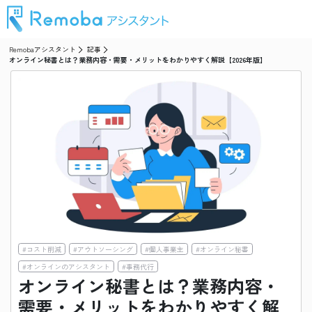
Remobaアシスタント
記事
オンライン秘書とは？業務内容・需要・メリットをわかりやすく解説【2026年版】
#
コスト削減
#
アウトソーシング
#
個人事業主
#
オンライン秘書
#
オンラインのアシスタント
#
事務代行
オンライン秘書とは？業務内容・
需要・メリットをわかりやすく解