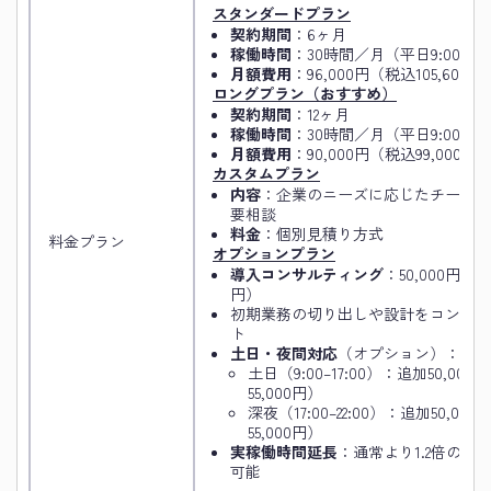
スタンダードプラン
契約期間
：6ヶ月
稼働時間
：30時間／月（平日9:00–17:
月額費用
：96,000円（税込105,600円
ロングプラン（おすすめ）
契約期間
：12ヶ月
稼働時間
：30時間／月（平日9:00–17:
月額費用
：90,000円（税込99,000円
カスタムプラン
内容
：企業のニーズに応じたチーム
要相談
料金
：個別見積り方式
料金プラン
オプションプラン
導入コンサルティング
：50,000円／月
円）
初期業務の切り出しや設計をコンサル
ト
土日・夜間対応
（オプション）：
土日（9:00–17:00）：追加50,00
55,000円）
深夜（17:00–22:00）：追加50,0
55,000円）
実稼働時間延長
：通常より1.2倍の割
可能