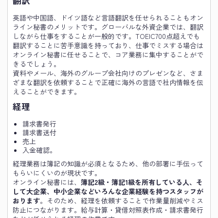
翻訳
英語や中国語、ドイツ語など言語翻訳を任せられることもオン
ライン秘書のメリットです。グローバルな外資企業では、翻訳
しながら仕事をすることが一般的です。TOEIC700点超えでも
翻訳することに苦手意識を持っており、仕事でミスする場合は
オンライン秘書に任せることで、コア業務に集中することがで
きるでしょう。
資料やメール、海外のグループ会社向けのプレゼンなど、さま
ざまな翻訳を依頼することで正確に海外の言語で社内情報を伝
えることができます。
経理
請求書発行
請求書送付
売上
入金確認。
経理業務は簿記の知識が必須となるため、他の部署に手伝って
もらいにくいのが現状です。
オンライン秘書には、
簿記2級・簿記1級を所有している人、そ
して大企業、中小企業などいろんな企業経験を持つスタッフが
おります
。そのため、経理を依頼することで作業量削減やミス
防止につながります。給与計算・貸借対照表作成・請求書発行