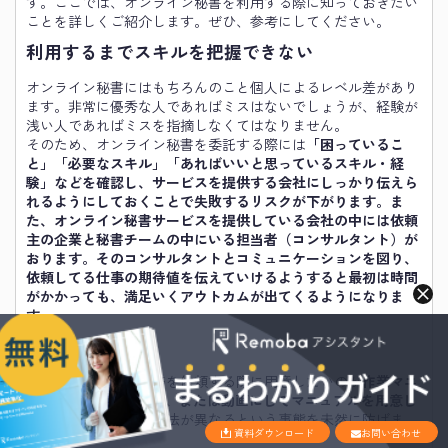
す。ここでは、オンライン秘書を利用する際に知っておきたい
ことを詳しくご紹介します。ぜひ、参考にしてください。
利用するまでスキルを把握できない
オンライン秘書にはもちろんのこと個人によるレベル差があり
ます。非常に優秀な人であればミスはないでしょうが、経験が
浅い人であればミスを指摘しなくてはなりません。
そのため、オンライン秘書を委託する際には
「困っているこ
と」「必要なスキル」「あればいいと思っているスキル・経
験」などを確認し、サービスを提供する会社にしっかり伝えら
れるようにしておくことで失敗するリスクが下がります。ま
た、オンライン秘書サービスを提供している会社の中には依頼
主の企業と秘書チームの中にいる担当者（コンサルタント）が
おります。そのコンサルタントとコミュニケーションを図り、
依頼してる仕事の期待値を伝えていけるようすると最初は時間
がかかっても、満足いくアウトカムが出てくるようになりま
す。
作業マニュアル
オンライン秘書に業務を依頼する際に用意したいのが
作業マニ
ュアル、PDFやワード、または動画にしてマニュアルを用意し
ておくことで
、作業方法が異なるという事態を未然に防げま
資料ダウンロード
お問い合わせ
す。