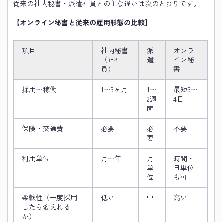
従来の社内秘書・派遣社員との主な違いは次のとおりです。
【オンライン秘書と従来の雇用形態の比較】
項目
社内秘書
派
オンラ
（正社
遣
イン秘
員）
書
採用〜稼働
1〜3ヶ月
1〜
最短3〜
2週
4日
間
保険・交通費
必要
必
不要
要
利用単位
月〜年
月
時間・
単
日単位
位
も可
柔軟性（一度採用
低い
中
高い
したら変えれる
か）