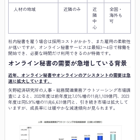
人材の地域
近隣のみ
近
全国・
隣
海外も
中
可
心
社内秘書を雇う場合は採用コストがかかり、また雇用の柔軟性
が低いですが、オンライン秘書サービスは最短3〜4日で稼働を
開始でき、必要な時間だけ利用できるのが特徴です。
オンライン秘書の需要が急増している背景
近年、オンライン秘書やオンラインのアシスタントの需要は急
速に拡大しています。
矢野経済研究所の人事・総務関連業務アウトソーシング市場調
査によると、2022年度は前年度比7.0％増の11兆1,109億円、2023
年度は同5.9％増の11兆6,631億円と、引き続き市場は拡大して
いますが、成長率には緩やかな減速傾向が見られます。