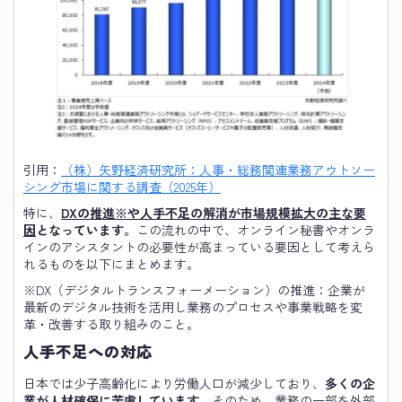
引用：
（株）矢野経済研究所：人事・総務関連業務アウトソー
シング市場に関する調査（2025年）
特に、
DXの推進※や人手不足の解消が市場規模拡大の主な要
因
となっています。
この流れの中で、オンライン秘書やオンラ
インのアシスタントの必要性が高まっている要因として考えら
れるものを以下にまとめます。
※DX（デジタルトランスフォーメーション）の推進：企業が
最新のデジタル技術を活用し業務のプロセスや事業戦略を変
革・改善する取り組みのこと。
人手不足への対応
日本では少子高齢化により労働人口が減少しており、
多くの企
業が人材確保に苦慮しています。
そのため、業務の一部を外部