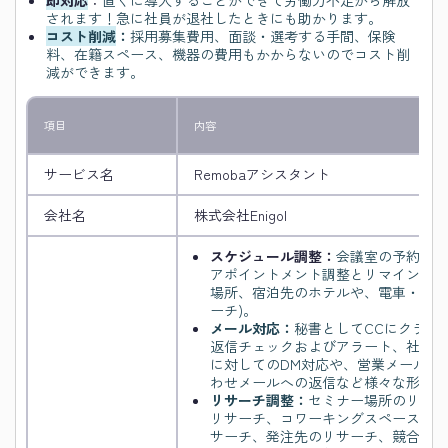
されます！急に社員が退社したときにも助かります。
コスト削減
：
採用募集費用、面談・選考する手間、保険
料、在籍スペース、機器の費用もかからないのでコスト削
減ができます。
項目
内容
サービス名
Remobaアシスタント
会社名
株式会社Enigol
スケジュール調整：
会議室の予約、ク
アポイントメント調整とリマインド/
場所、宿泊先のホテルや、電車・航空
ーチ)。
メール対応：
秘書としてCCにクライ
返信チェックおよびアラート、社内メ
に対してのDM対応や、営業メールの
わせメールへの返信など様々な形で対
リサーチ調整：
セミナー場所のリサー
リサーチ、コワーキングスペースリサ
サーチ、発注先のリサーチ、競合価格