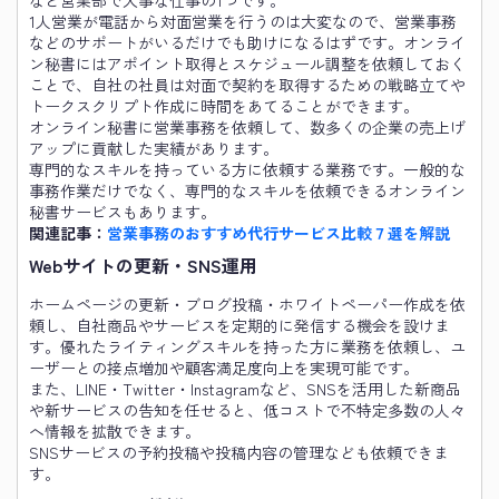
など営業部で大事な仕事の1つです。
1人営業が電話から対面営業を行うのは大変なので、営業事務
などのサポートがいるだけでも助けになるはずです。オンライ
ン秘書にはアポイント取得とスケジュール調整を依頼しておく
ことで、自社の社員は対面で契約を取得するための戦略立てや
トークスクリプト作成に時間をあてることができます。
オンライン秘書に営業事務を依頼して、数多くの企業の売上げ
アップに貢献した実績があります。
専門的なスキルを持っている方に依頼する業務です。一般的な
事務作業だけでなく、専門的なスキルを依頼できるオンライン
秘書サービスもあります。
関連記事：
営業事務のおすすめ代行サービス比較７選を解説
Webサイトの更新・SNS運用
ホームページの更新・ブログ投稿・ホワイトペーパー作成を依
頼し、自社商品やサービスを定期的に発信する機会を設けま
す。優れたライティングスキルを持った方に業務を依頼し、ユ
ーザーとの接点増加や顧客満足度向上を実現可能です。
また、LINE・Twitter・Instagramなど、SNSを活用した新商品
や新サービスの告知を任せると、低コストで不特定多数の人々
へ情報を拡散できます。
SNSサービスの予約投稿や投稿内容の管理なども依頼できま
す。