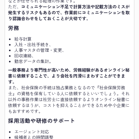
などが任せられる経理の作業です。
ただ、
コミュニケーション不足で計算方法や記載方法のミスが
発生するリスクもあるので、作業前にコミュニケーションを取
り認識合わせをしておくことが大切です
。
労務
給与計算
入社・出社手続き、
人事マスタの管理・変更、
回収連絡、
勤怠データの集計。
一般事務より専門性が高いため、労務経験があるオンライン秘
書に依頼することで、より会社を円滑にまわすことができま
す。
また、社会保険の手続は独占業務となるので『社会保険労務
士』の資格を保有している人に依頼するといいでしょう。それ
以外の事務作業は社労士に直接依頼するよりオンライン秘書に
依頼するほうが、コストを抑えることができるため中小企業に
もおすすめです。
採用活動や研修のサポート
エージェント対応
候補者との時間調整