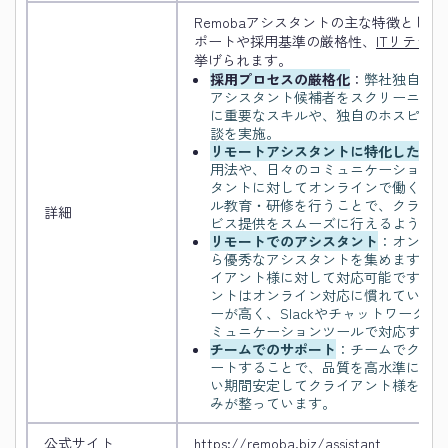
Remobaアシスタントの主な特徴とし
ポートや採用基準の厳格性、
ITリテラ
挙げられます。
採用プロセスの厳格化
：
弊社独自の採
アシスタント候補者をスクリーニング
に重要なスキルや、独自のホスピタリ
談を実施。
リモートアシスタントに特化した教育
用法や、日々のコミュニケーションの
タントに対してオンラインで働くこと
ル教育・研修を行うことで、クライア
詳細
ビス提供をスムーズに行えるようにし
リモートでのアシスタント
：オンライ
ら優秀なアシスタントを集めます。ま
イアント様に対して対応可能です。Re
ントはオンライン対応に慣れているの
ーが高く、Slackやチャットワーク
ミュニケーションツールで対応するこ
チームでのサポート
：チームでクライ
ートすることで、品質を高水準に保つ
い期間安定してクライアント様をサポ
みが整っています。
公式サイト
https://remoba.biz/assistant