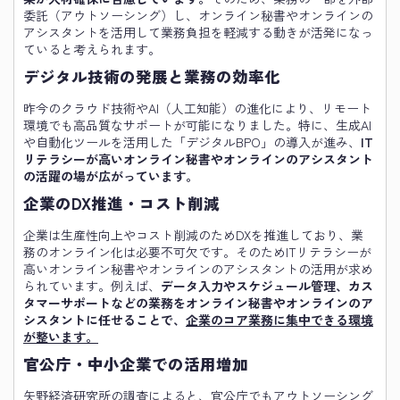
委託（アウトソーシング）し、オンライン秘書やオンラインの
アシスタントを活用して業務負担を軽減する動きが活発になっ
ていると考えられます。
デジタル技術の発展と業務の効率化
昨今のクラウド技術やAI（人工知能）の進化により、リモート
環境でも高品質なサポートが可能になりました。特に、生成AI
や自動化ツールを活用した「デジタルBPO」の導入が進み、
IT
リテラシーが高いオンライン秘書やオンラインのアシスタント
の活躍の場が広がっています。
企業のDX推進・コスト削減
企業は生産性向上やコスト削減のためDXを推進しており、業
務のオンライン化は必要不可欠です。そのためITリテラシーが
高いオンライン秘書やオンラインのアシスタントの活用が求め
られています。例えば、
データ入力やスケジュール管理、カス
タマーサポートなどの業務をオンライン秘書やオンラインのア
シスタントに任せることで、
企業のコア業務に集中できる環境
が整います。
官公庁・中小企業での活用増加
矢野経済研究所の調査によると、官公庁でもアウトソーシング