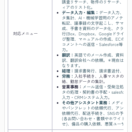
調査リサーチ、物件のリサーチ、情報
ィアのリスト化。
データ入力・編集：
データ入力、デー
タ集計、AI・機械学習用のアノテー
転記、議事録の文字起こし、サマリー
成、手書き資料のデータ化、クラウド
対応メニュー
行(Box、Dropbox、Googleドライブ、O
び整理、マニュアルの作成、ECの商
コメントへの返信・Salesforce等
力。
翻訳：
英語でのメール作成、資料の英
訳、翻訳会社への依頼。＊現在は英語
なります。
経理：
請求書発行、請求書送付、売上
労務：
入社手続き、人事マスタの管理
絡、勤怠データの集計。
営業事務：
メール返信・受発注処理・
タの処理・契約書の手配・salesforce
入力・CRMシステム入力。
その他アシスタント業務：
メディアの
やパンフレットの依頼代行、アンケー
依頼代行、配送手続き、SNSの予約
(各お問い合わせ・書類やホワイトペ
せ)、備品の購入依頼、悪質ユーザへ