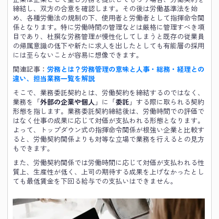
締結し、双方の合意を確認します。その後は労働基準法を始
め、各種労働法の規制の下、使用者と労働者として指揮命令関
係となります。特に労働時間の管理などは厳格に管理すべき項
目であり、杜撰な労務管理が慢性化してしまうと既存の従業員
の帰属意識の低下や新たに求人を出したとしても有能層の採用
には至らないことが容易に想像できます。
関連記事：
労務とは？労務管理の意味と人事・総務・経理との
違い、担当業務一覧を解説
そこで、業務委託契約とは、労働契約を締結するのではなく、
業務を「
外部の企業や個人
」に「
委託
」する際に取られる契約
形態を指します。業務委託契約締結後は、労働時間での評価で
はなく仕事の成果に応じて対価が支払われる形態となります。
よって、トップダウン式の指揮命令関係が根強い企業と比較す
ると、労働契約関係よりも対等な立場で業務を行えるとの見方
もできます。
また、労働契約関係では労働時間に応じて対価が支払われる性
質上、生産性が低く、上司の期待する成果を上げなかったとし
ても最低賃金を下回る給与での支払いはできません。