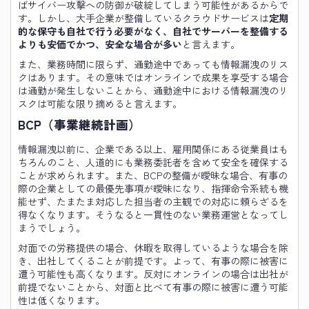
ばサイバー攻撃への防御が破綻してしまう可能性があるからで
す。しかし、大手企業が整備しているクラウドサービスは
定期
的な保守も自社で行う必要がなく、自社でサーバーを整備する
よりも安価でかつ、安全な場合が多い
と言えます。
また、業務時間に限らず、通勤途中であっても情報漏洩のリス
クはあります。その意味ではオンラインで成果を享受する場合
は通勤が発生しないことから、通勤途中における情報漏洩のリ
スクは可能な限り摘めると言えます。
BCP（事業継続計画）
情報漏洩以前に、企業である以上、雇用関係にある従業員はも
ちろんのこと、人道的にも業務委託者を含めて安全を確保する
ことが求められます。また、BCPの整備が曖昧な場合、有事の
際の企業としての最優先事項が曖昧になり、指揮命令系統も機
能せず、たまたま対応した担当者の主観での対応に頼らざるを
得なくなります。そうなると一貫性のない業務運営となってし
まうでしょう。
対面での労務提供の場合、休暇を取得しているような場合を除
き、出社してくることが前提です。よって、有事の際に被害に
遭う可能性も高くなります。反対にオンラインの場合は出社が
前提でないことから、対面と比べて有事の際に被害に遭う可能
性は低くなります。