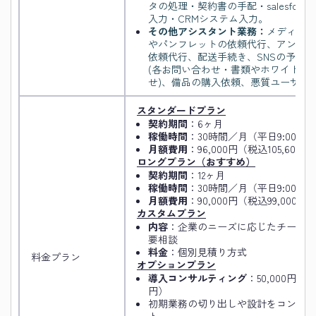
タの処理・契約書の手配・salesforce
入力・CRMシステム入力。
その他アシスタント業務：
メディアの
やパンフレットの依頼代行、アンケー
依頼代行、配送手続き、SNSの予約
(各お問い合わせ・書類やホワイトペ
せ)、備品の購入依頼、悪質ユーザへ
スタンダードプラン
契約期間
：6ヶ月
稼働時間
：30時間／月（平日9:00–17:
月額費用
：96,000円（税込105,600円
ロングプラン（おすすめ）
契約期間
：12ヶ月
稼働時間
：30時間／月（平日9:00–17:
月額費用
：90,000円（税込99,000円
カスタムプラン
内容
：企業のニーズに応じたチーム
要相談
料金
：個別見積り方式
料金プラン
オプションプラン
導入コンサルティング
：50,000円／月
円）
初期業務の切り出しや設計をコンサル