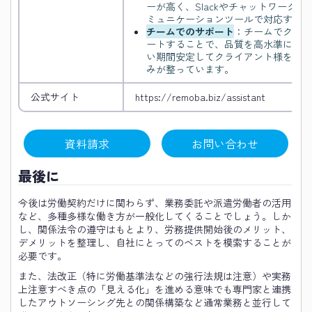
ーが高く、Slackやチャットワーク
ミュニケーションツールで対応するこ
チームでのサポート
：チームでクライ
ートすることで、品質を高水準に保つ
い期間安定してクライアント様をサポ
みが整っています。
公式サイト
https://remoba.biz/assistant
資料請求
お問い合わせ
最後に
今後は労働契約だけに関わらず、業務委託や派遣労働者の活用
など、多種多様な働き方が一般化してくることでしょう。しか
し、関係法令の遵守はもとより、労務提供開始後のメリット、
デメリットを整理し、自社にとってのベストを模索することが
必要です。
また、法改正（特に労働基準法などの強行法規は注意）や実務
上注意すべき点の「見える化」を進める意味でも専門家と連携
したアウトソーシング先との関係構築など通常業務と並行して