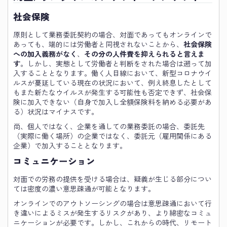
社会保険
原則として業務委託契約の場合、対面であってもオンラインで
あっても、端的には労働者と同視されないことから、
社会保険
への加入義務がなく
、
その分の人件費を抑えられると言えま
す
。しかし、実態として労働者と判断をされた場合は遡って加
入することとなります。働く人目線において、新型コロナウイ
ルスが蔓延している現在の状況において、例え終息したとして
もまた新たなウイルスが発生する可能性も否定できず、社会保
険に加入できない（自身で加入し全額保険料を納める必要があ
る）状況はマイナスです。
尚、個人ではなく、企業を通しての業務委託の場合、委託先
（実際に働く場所）の企業ではなく、委託元（雇用関係にある
企業）で加入することとなります。
コミュニケーション
対面での労務の提供を受ける場合は、疑義が生じる部分につい
ては密度の濃い意思疎通が可能となります。
オンラインでのアウトソーシングの場合は意思疎通において行
き違いによるミスが発生するリスクがあり、より綿密なコミュ
ニケーションが必要です。しかし、これからの時代、リモート