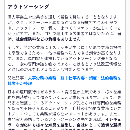
アウトソーシング
個人事業主や企業等を通して業務を発注することとなります
が、クラウドワーカーと異なる点はある程度打ち合わせがで
き、クラウドワーカー個人に比べてミスマッチが生じにくいと
いう点です。また、自社で雇用する労働者ではないために、当
然、
社会保険料などの負担もありません
。
そして、特定の業務にミスマッチが生じにくい形で労務の提供
を享受できるために、他の業務へ注力できる割合が高くなりま
す。また、専門家と連携しているアウトソーシング先となる
と、一定の専門知識を吸収できることはもとより法改正情報な
ど時代の流れをおさえることも可能となります。
関連記事：
人事労務の業務一覧｜仕事内容・頻度・法的義務を
社労士が整理
日本の雇用慣行はゼネラリスト育成型が主流であり、様々な業
務を同時並行して進めていくことが求められます。よって、専
門家と連携しているアウトソーシング先となれば専門的な業務
であっても任せられることができ、自社の突発的な業務にシフ
トチェンジしても業務が滞らないメリットがあります。また、
専門家と連携しているアウトソーシング先であれば、
イレギュ
ラーな対応にも様々な知見を結集し、自社にとって適切な選択