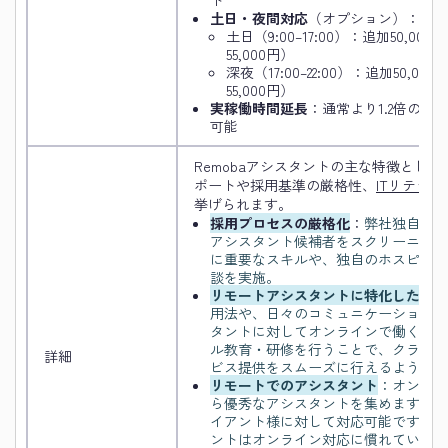
ト
土日・夜間対応
（オプション）：
土日（9:00–17:00）：追加50,00
55,000円）
深夜（17:00–22:00）：追加50,0
55,000円）
実稼働時間延長
：通常より1.2倍の割
可能
Remobaアシスタントの主な特徴とし
ポートや採用基準の厳格性、
ITリテラ
挙げられます。
採用プロセスの厳格化
：
弊社独自の採
アシスタント候補者をスクリーニング
に重要なスキルや、独自のホスピタリ
談を実施。
リモートアシスタントに特化した教育
用法や、日々のコミュニケーションの
タントに対してオンラインで働くこと
ル教育・研修を行うことで、クライア
詳細
ビス提供をスムーズに行えるようにし
リモートでのアシスタント
：オンライ
ら優秀なアシスタントを集めます。ま
イアント様に対して対応可能です。Re
ントはオンライン対応に慣れているの