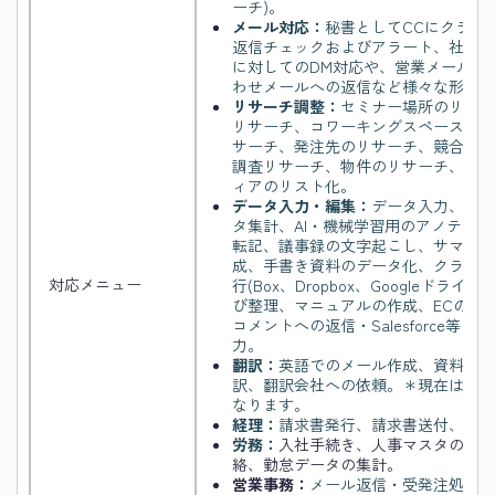
ーチ)。
メール対応：
秘書としてCCにクライ
返信チェックおよびアラート、社内メ
に対してのDM対応や、営業メールの
わせメールへの返信など様々な形で対
リサーチ調整：
セミナー場所のリサー
リサーチ、コワーキングスペースリサ
サーチ、発注先のリサーチ、競合価格
調査リサーチ、物件のリサーチ、情報
ィアのリスト化。
データ入力・編集：
データ入力、デー
タ集計、AI・機械学習用のアノテー
転記、議事録の文字起こし、サマリー
成、手書き資料のデータ化、クラウド
対応メニュー
行(Box、Dropbox、Googleドライブ、O
び整理、マニュアルの作成、ECの商
コメントへの返信・Salesforce等
力。
翻訳：
英語でのメール作成、資料の英
訳、翻訳会社への依頼。＊現在は英語
なります。
経理：
請求書発行、請求書送付、売上
労務：
入社手続き、人事マスタの管理
絡、勤怠データの集計。
営業事務：
メール返信・受発注処理・