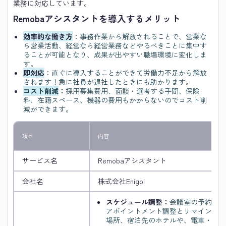
業務に対応しています。
Remobaアシスタントを導入するメリット
効率的な働き方
：
事務作業から解放されることで、営業な
ら営業活動、経営なら経営業務などやるべきことに集中す
ることが可能となり、成果が出やすい職場環境に変化しま
す。
即対応
：
直ぐに導入することができて労働力不足から解放
されます！急に社員が退社したときにも助かります。
コスト削減
：
採用募集費用、面談・選考する手間、保険
料、在籍スペース、機器の費用もかからないのでコスト削
減ができます。
項目
内容
サービス名
Remobaアシスタント
会社名
株式会社Enigol
スケジュール調整：
会議室の予約、ク
アポイントメント調整とリマインド/
場所、宿泊先のホテルや、電車・航空