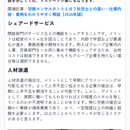
肢を示してくれ、リスクヘッジ策にもなります
。
関連記事：
労務コンサルタントとは？社労士との違い・仕事内
容・費用をわかりやすく解説【2026年版】
シェアードサービス
間接部門のサービスなどの機能をシェアすることです。メリッ
トは経営のスリム化を図ることであり、内部で学習および最適
化が進み、業務改善が期待されます。例えばグループ企業内の
人事、労務部門を一か所に集めて機能をシェアするため、当然
コストは削減できますが、そもそもグループ企業を持たない場
合等は選択できません。
人材派遣
人材派遣の場合は、メリットとして早期にアウトソーシングが
可能な点です。よって人手不足に悩まされる企業の場合は、早
期に人手不足を解消することが可能です。しかし、デメリット
として、実際に働いてもらわなければどの程度のスキルを有し
ているのかが不透明であることがあります。特に労務の場合は
細かい業務が通常業務であり、かつ、一定程度以上の知識と経
験を必要とします。以上のことからミスマッチが生じるリスク
があると言えます。