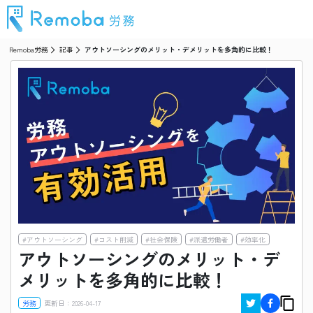
Remoba労務
記事
アウトソーシングのメリット・デメリットを多角的に比較！
#
アウトソーシング
#
コスト削減
#
社会保険
#
派遣労働者
#
効率化
アウトソーシングのメリット・デ
メリットを多角的に比較！
労務
更新日：
2026-04-17