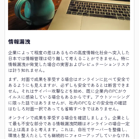
情報漏洩
企業によって程度の差はあるものの高度情報化社会へ突入した
日本では情報管理は切り離して考えることができません。特に
情報漏洩が発覚した場合の実害およびレピュテーションリスク
は計り知れません。
まず、対面で成果を享受する場合はオンラインに比べて安全で
あるようにも見えますが、必ずしも安全であるとは断言できま
せん。それはサイバー攻撃などを始め、既に企業内のPCがウ
イルスに感染している場合もあるからです。アウトソーシング
に限った話ではありませんが、社内のPCなどの安全性の確認
はむしろ対面一択であっても省略すべきではありません。
オンラインで成果を享受する場合を確認しましょう。企業とし
て最も不安な部分である情報漏洩問題はオンラインの場合一定
以上は高まると考えます。これは、自社でサーバーを整備し、
環境と整えたとしても継続的にフォローアップしていかなけれ