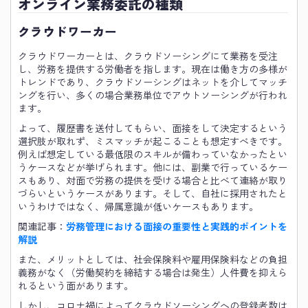
オンライン業務委託の種類
クラウドワーカー
クラウドワーカーとは、クラウドソーシングにて業務を受注
し、労務を提供する労働者を指します。現在は働き方の多様が
トレンドであり、クラウドソーシングはネットを介してマッチ
ングを行い、多くの場合業務単位でアウトソーシングが行われ
ます。
よって、履歴書を送付してもらい、面接をして決定するという
選択肢が取れず、ミスマッチが起こることも想定すべきです。
例えば想定している最低限のスキルが備わっていなかったとい
うケースなどが挙げられます。他には、副業で行っているケー
スもあり、対面で労務の提供を受ける場合と比べて連絡が取り
づらいというケースがあります。そして、自社に採用されたと
いうわけではなく、帰属意識が低いケースもあります。
関連記事：
労務管理における面接の重要性と実践的ポイントを
解説
また、メリットとしては、社会保険料や雇用保険料などの負担
義務がなく（労働契約を締結する場合は発生）人件費を抑えら
れるという面があります。
しかし、コロナ禍によってクラウドソーシングへの登録者数は