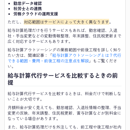
勤怠データ確認
社労士との連携
労務クラウドの運用支援
ただし、
対応範囲はサービスによって大きく異なります
。
給与計算処理だけを行うサービスもあれば、勤怠確認、入退
社・手当変更などの変動情報整理、年末調整、住民税更新まで
広く対応するサービスもあります。
給与計算アウトソーシングの業務範囲や前後工程を詳しく知り
たい方は、関連記事：「
給与計算アウトソーシングとは？代行
できる範囲・費用・前後工程の注意点を解説
」もご覧くださ
い。
給与計算代行サービスを比較するときの前
提
給与計算代行サービスを比較するときは、料金だけで判断しな
いことが大切です。
月額料金が安く見えても、勤怠確認、入退社情報の整理、手当
変更の反映、年末調整、住民税更新、賞与計算などが別料金に
なっている場合があります。
また、給与計算処理だけを外注しても、前工程や後工程が社内