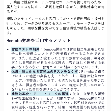
ー。業務は独自マニュアルや管理ツールで可視化されるため、
属人化やミスを防止して品質を確保しながら、業務効率化が可
能です。
複数のクラウドサービスを活用してWeb上で資料回収・提出を
行うため、データのやり取りもスムーズ。リモートワークをは
じめとした、柔軟な働き方ができる職場環境の構築も支援しま
す。
Remoba労務を活用するメリット
労務コストの削減
：
Remoba労務では労務担当を雇用した場
合に比べ安価なコストで労務業務を任せることができま
す。また、担当者が変わったときの教育する必要、毎年改
正される可能性がある社会保険の内容を詳しく理解する必
要がなくなるなど、教育コストの削減にもつながります。
退職・属人化など業務上のリスクをなくす
：
Remoba労務で
は決まった範囲の業務を丸っと外だしし、業務は独自のマ
ニュアルで管理いたします。そのため社員を雇った場合起
きうる、担当者が辞めてしまった、特定の社員しかわから
ないといった事態を避けることができます。
業務効率化・リモートワークの推進
：
従来、従業員も紙資
料の提出配布を行うことが一般的ですが、Remoba労務では
クラウドサービスを活用しわかりやすい説明付きのwebでの
資料回収・提出を行います。結果、従業員側の負担を軽減