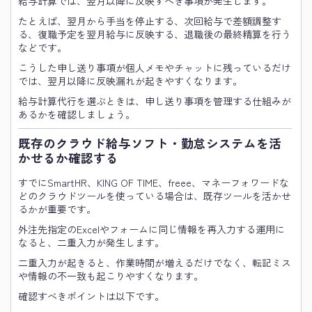
給与計算では、翌月以降に反映すべき事項が発生します。
たとえば、翌月から手当を停止する、次回給与で差額調整す
る、復職予定を翌月給与に反映する、退職後の最終精算を行う
などです。
こうした申し送り事項が個人メモやチャットに残っているだけ
では、翌月以降に反映漏れが起きやすくなります。
給与計算代行を選ぶときは、申し送り事項を管理する仕組みが
あるかを確認しましょう。
既存のクラウド給与ソフト・勤怠システムを活
かせるか確認する
すでにSmartHR、KING OF TIME、freee、マネーフォワードな
どのクラウドツールを使っている場合は、既存ツールを活かせ
るかが重要です。
外注先指定のExcelやフォームに同じ情報を再入力する運用に
なると、二重入力が発生します。
二重入力が起きると、作業時間が増えるだけでなく、転記ミス
や情報の不一致も起こりやすくなります。
確認すべきポイントは以下です。