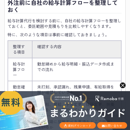
外注前に自社の給与計算フローを整理して
おく
給与計算代行を検討する前に、自社の給与計算フローを整理し
ておくと、委託範囲や見積もりを比較しやすくなります。
特に、次のような項目は事前に確認しておきましょう。
整理す
確認する内容
る項目
給与計
勤怠締めから給与明細・振込データ作成ま
算フロ
での流れ
ー
勤怠確
未打刻、承認漏れ、残業申請、有給取得を
認
誰が確認しているか
変動情
入退社、昇給、手当変更、住所変更、扶養
報
変更をどこに集約しているか
申し送
翌月以降に反映すべき事項をどこで管理し
資料ダウンロード
お問い合わせ
り事項
ているか