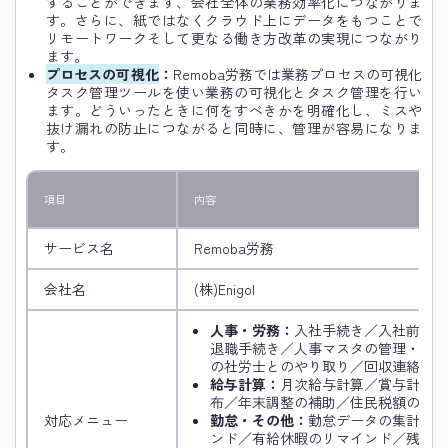
することができます、会社全体の業務効率化につながりま
す。さらに、紙ではなくクラウド上にデータをもつことで
リモートワークそして更なる働き方改革の実現につながり
ます。
プロセスの可視化
：
Remoba労務では業務プロセスの可視化
タスク管理ツールを使い業務の可視化とタスク管理を行い
ます。どういったときに何をすべきかを明確化し、ミスや
抜け漏れの防止につながると同時に、管理が容易になりま
す。
項目
内容
サービス名
Remoba労務
会社名
(株)Enigol
人事・労務：
入社手続き／入社前の案
退職手続き／人事マスタの管理・変更
の社労士とのやり取り／回収連絡など
給与計算：
月次給与計算／賞与計算／
布／年末調整の補助／住民税額の管理
対応メニュー
勤怠・その他：
勤怠データの集計／勤
ンド／有給休暇のリマインド／残業ア