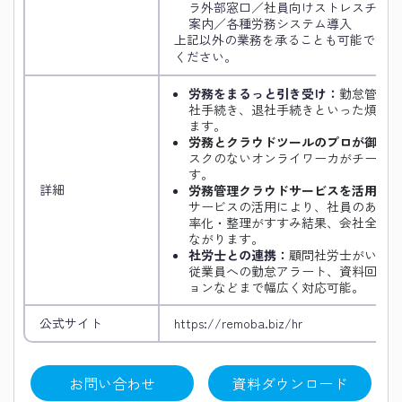
ラ外部窓口／社員向けストレスチェッ
案内／各種労務システム導入
上記以外の業務を承ることも可能です。
ください。
労務をまるっと引き受け：
勤怠管理か
社手続き、退社手続きといった煩雑な
ます。
労務とクラウドツールのプロが御社の
スクのないオンライワーカがチームで
す。
詳細
労務管理クラウドサービスを活用し効
サービスの活用により、社員のあらゆ
率化・整理がすすみ結果、会社全体と
ながります。
社労士との連携：
顧問社労士がいても
従業員への勤怠アラート、資料回収・
ョンなどまで幅広く対応可能。
公式サイト
https://remoba.biz/hr
お問い合わせ
資料ダウンロード