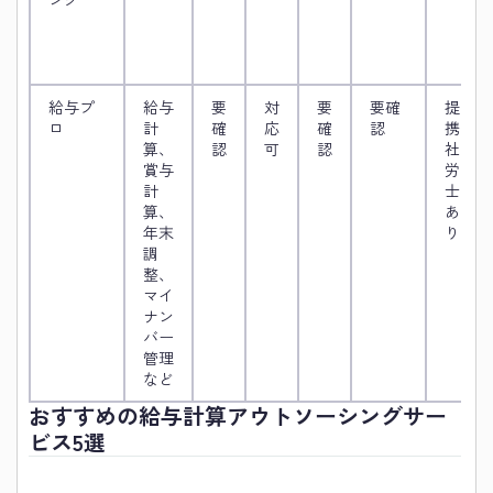
給与プ
給与
要
対
要
要確
提
ロ
計
確
応
確
認
携
算、
認
可
認
社
賞与
労
計
士
算、
あ
年末
り
調
整、
マイ
ナン
バー
管理
など
おすすめの給与計算アウトソーシングサー
ビス5選