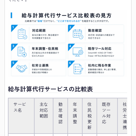
給与計算代行サービスの比較表
サービ
主な
勤
年
住
既存
社
ス名
対応
怠
末
民
ツー
労
範囲
確
調
税
ル対
士
認
整
更
応
連
新
携