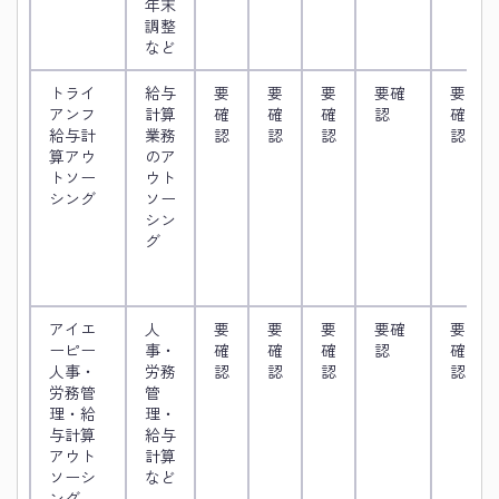
年末
調整
など
トライ
給与
要
要
要
要確
要
アンフ
計算
確
確
確
認
確
給与計
業務
認
認
認
認
算アウ
のア
トソー
ウト
シング
ソー
シン
グ
アイエ
人
要
要
要
要確
要
ーピー
事・
確
確
確
認
確
人事・
労務
認
認
認
認
労務管
管
理・給
理・
与計算
給与
アウト
計算
ソーシ
など
ング