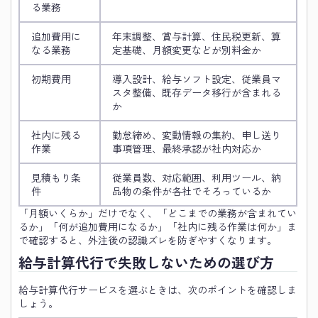
る業務
追加費用に
年末調整、賞与計算、住民税更新、算
なる業務
定基礎、月額変更などが別料金か
初期費用
導入設計、給与ソフト設定、従業員マ
スタ整備、既存データ移行が含まれる
か
社内に残る
勤怠締め、変動情報の集約、申し送り
作業
事項管理、最終承認が社内対応か
見積もり条
従業員数、対応範囲、利用ツール、納
件
品物の条件が各社でそろっているか
「月額いくらか」だけでなく、「どこまでの業務が含まれてい
るか」「何が追加費用になるか」「社内に残る作業は何か」ま
で確認すると、外注後の認識ズレを防ぎやすくなります。
給与計算代行で失敗しないための選び方
給与計算代行サービスを選ぶときは、次のポイントを確認しま
しょう。