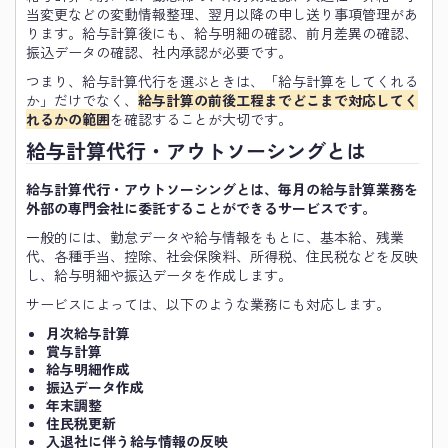
当変更などの変動情報整理、翌月以降の申し送り事項管理があ
ります。給与計算後にも、給与明細の確認、前月差異の確認、
振込データの確認、社内承認が必要です。
つまり、給与計算代行を選ぶときは、「給与計算をしてくれる
か」だけでなく、
給与計算の前後工程までどこまで対応してく
れるかの範囲
を確認することが大切です。
給与計算代行・アウトソーシングとは
給与計算代行・アウトソーシングとは、毎月の給与計算業務を
外部の専門会社に委託することができるサービスです。
一般的には、勤怠データや給与情報をもとに、基本給、残業
代、各種手当、控除、社会保険料、所得税、住民税などを反映
し、給与明細や振込データを作成します。
サービスによっては、以下のような業務にも対応します。
月次給与計算
賞与計算
給与明細作成
振込データ作成
年末調整
住民税更新
入退社に伴う給与情報の反映