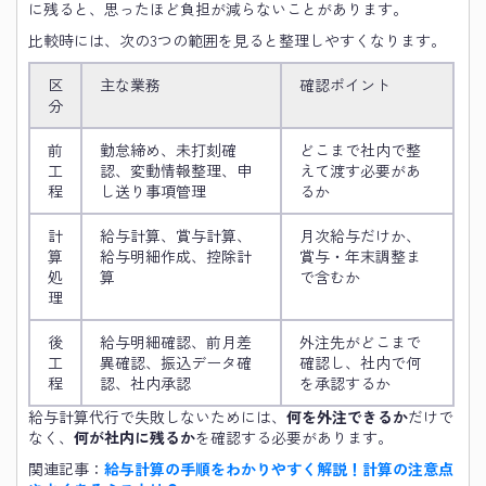
に残ると、思ったほど負担が減らないことがあります。
比較時には、次の3つの範囲を見ると整理しやすくなります。
区
主な業務
確認ポイント
分
前
勤怠締め、未打刻確
どこまで社内で整
工
認、変動情報整理、申
えて渡す必要があ
程
し送り事項管理
るか
計
給与計算、賞与計算、
月次給与だけか、
算
給与明細作成、控除計
賞与・年末調整ま
処
算
で含むか
理
後
給与明細確認、前月差
外注先がどこまで
工
異確認、振込データ確
確認し、社内で何
程
認、社内承認
を承認するか
給与計算代行で失敗しないためには、
何を外注できるか
だけで
なく、
何が社内に残るか
を確認する必要があります。
関連記事：
給与計算の手順をわかりやすく解説！計算の注意点