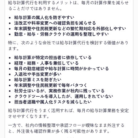
給与計算代行を利用するメリットは、毎月の計算作業を減らせ
ることだけではありません。
給与計算の属人化を防ぎやすい
法改正や料率変更への確認負担を減らせる
年末調整や住民税更新などの繁忙期対応を外部化しやすい
勤怠・給与・労務クラウドの運用を整理しやすい
特に、次のような会社では給与計算代行を検討する価値があり
ます。
給与計算が特定の担当者に依存している
経理・総務・人事を兼任している
毎月の勤怠確認や給与計算に時間がかかっている
入退社や手当変更が多い
給与計算ミスを防ぎたい
年末調整や住民税更新で毎年バタつく
社労士はいるが、実務作業が社内に残っている
クラウドツールを導入したが、運用しきれていない
担当者退職や属人化リスクを減らしたい
給与計算代行をうまく活用すれば、毎月の給与計算業務を安定
させやすくなります。
一方で、社内の情報整理や承認フローが曖昧なまま外注する
と、外注後も確認作業が多く残る可能性があります。