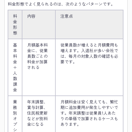
料金形態でよく見られるのは、次のようなパターンです。
料
内容
注意点
金
形
態
基
月額基本料
従業員数が増えると月額費用も
本
金に、従業
増えます。入退社が多い会社で
料
員数ごとの
は、毎月の対象人数の確認も必
金
料金が加算
要です。
＋
される
人
数
課
金
業
年末調整、
月額料金は安く見えても、繁忙
務
賞与計算、
期に追加費用が発生しやすいで
別
住民税更新
す。年末調整は従業員1人あた
オ
などが別料
りの単価で加算されるケースも
プ
金になる
あります。
シ