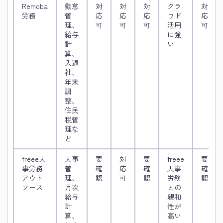
Remoba
勤怠
対
対
対
クラ
対
労務
管
応
応
応
ウド
応
理、
可
可
可
活用
可
給与
に強
計
い
算、
入退
社、
年末
調
整、
住民
税管
理な
ど
freee人
人事
要
対
要
freee
要
事労務
管
確
応
確
人事
確
アウト
理、
認
可
認
労務
認
ソース
月次
との
給与
親和
計
性が
算、
高い