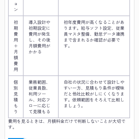
ョ
ン
初
導入設計や
初年度費用が高くなることがあ
期
初期設定に
ります。給与ソフト設定、従業
費
費用が発生
員マスタ整備、勤怠データ連携
用
し、その後
まで含まれるか確認が必要で
＋
月額費用が
す。
月
かかる
額
費
用
個
業務範囲、
自社の状況に合わせて設計しや
別
従業員数、
すい一方、見積もり条件が曖昧
見
利用ツー
だと他社比較がしにくくなりま
積
ル、対応フ
す。依頼範囲をそろえて比較し
も
ローに応じ
ましょう。
り
て見積もる
費用を見るときは、月額料金だけで判断しないことが大切で
す。