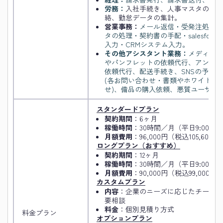
労務：
入社手続き、人事マスタの管理
絡、勤怠データの集計。
営業事務：
メール返信・受発注処理・
タの処理・契約書の手配・salesforce
入力・CRMシステム入力。
その他アシスタント業務：
メディアの
やパンフレットの依頼代行、アンケー
依頼代行、配送手続き、SNSの予約
(各お問い合わせ・書類やホワイトペ
せ)、備品の購入依頼、悪質ユーザへ
スタンダードプラン
契約期間
：6ヶ月
稼働時間
：30時間／月（平日9:00–17:
月額費用
：96,000円（税込105,600円
ロングプラン（おすすめ）
契約期間
：12ヶ月
稼働時間
：30時間／月（平日9:00–17:
月額費用
：90,000円（税込99,000円
カスタムプラン
内容
：企業のニーズに応じたチーム
要相談
料金
：個別見積り方式
料金プラン
オプションプラン