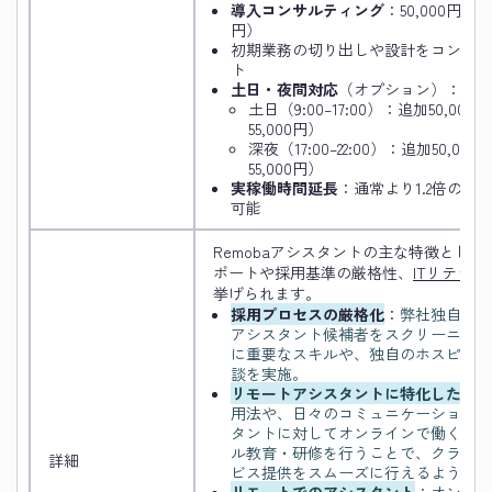
導入コンサルティング
：50,000円／月
円）
初期業務の切り出しや設計をコンサル
ト
土日・夜間対応
（オプション）：
土日（9:00–17:00）：追加50,00
55,000円）
深夜（17:00–22:00）：追加50,0
55,000円）
実稼働時間延長
：通常より1.2倍の割
可能
Remobaアシスタントの主な特徴とし
ポートや採用基準の厳格性、
ITリテラ
挙げられます。
採用プロセスの厳格化
：
弊社独自の採
アシスタント候補者をスクリーニング
に重要なスキルや、独自のホスピタリ
談を実施。
リモートアシスタントに特化した教育
用法や、日々のコミュニケーションの
タントに対してオンラインで働くこと
ル教育・研修を行うことで、クライア
詳細
ビス提供をスムーズに行えるようにし