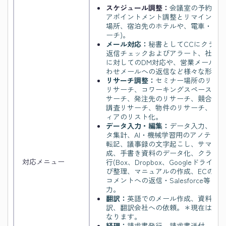
スケジュール調整：
会議室の予約、ク
アポイントメント調整とリマインド/
場所、宿泊先のホテルや、電車・航空
ーチ)。
メール対応：
秘書としてCCにクライ
返信チェックおよびアラート、社内メ
に対してのDM対応や、営業メールの
わせメールへの返信など様々な形で対
リサーチ調整：
セミナー場所のリサー
リサーチ、コワーキングスペースリサ
サーチ、発注先のリサーチ、競合価格
調査リサーチ、物件のリサーチ、情報
ィアのリスト化。
データ入力・編集：
データ入力、デー
タ集計、AI・機械学習用のアノテー
転記、議事録の文字起こし、サマリー
成、手書き資料のデータ化、クラウド
対応メニュー
行(Box、Dropbox、Googleドライブ、O
び整理、マニュアルの作成、ECの商
コメントへの返信・Salesforce等
力。
翻訳：
英語でのメール作成、資料の英
訳、翻訳会社への依頼。＊現在は英語
なります。
経理：
請求書発行、請求書送付、売上