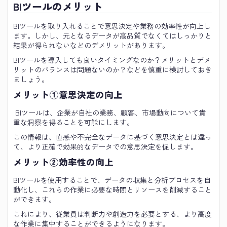
BIツールのメリット
BIツールを取り入れることで意思決定や業務の効率性が向上し
ます。しかし、元となるデータが高品質でなくてはしっかりと
結果が得られないなどのデメリットがあります。
BIツールを導入しても良いタイミングなのか？メリットとデメ
リットのバランスは問題ないのか？などを慎重に検討しておき
ましょう。
メリット①意思決定の向上
BIツールは、企業が自社の業務、顧客、市場動向について貴
重な洞察を得ることを可能にします。
この情報は、直感や不完全なデータに基づく意思決定とは違っ
て、より正確で効果的なデータでの意思決定を促します。
メリット②効率性の向上
BIツールを使用することで、データの収集と分析プロセスを自
動化し、これらの作業に必要な時間とリソースを削減すること
ができます。
これにより、従業員は判断力や創造力を必要とする、より高度
な作業に集中することができるようになります。