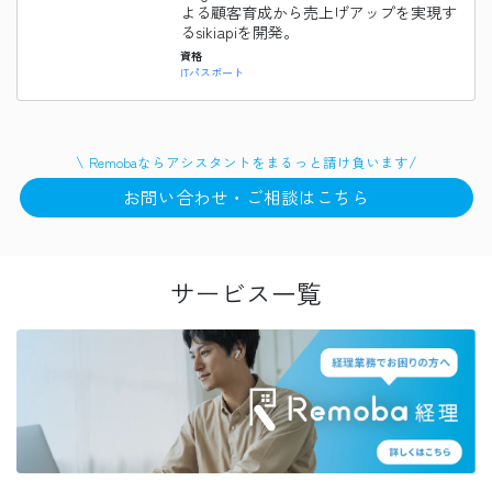
よる顧客育成から売上げアップを実現す
るsikiapiを開発。
資格
ITパスポート
\
/
Remobaなら
アシスタント
をまるっと請け負います
お問い合わせ・ご相談はこちら
サービス一覧