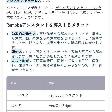
アシスタントサービス
です。
バックオフィス業務を中心に、
データ入力やスケジュール管
理、翻訳、経理、労務、webサイト運用など
、幅広いサポート
業務に対応しています。
Remobaアシスタントを導入するメリット
効率的な働き方
：
事務作業から解放されることで、営業な
ら営業活動、経営なら経営業務などやるべきことに集中す
ることが可能となり、成果が出やすい職場環境に変化しま
す。
即対応
：
直ぐに導入することができて労働力不足から解放
されます！急に社員が退社したときにも助かります。
コスト削減
：
採用募集費用、面談・選考する手間、保険
料、在籍スペース、機器の費用もかからないのでコスト削
減ができます。
項目
内容
サービス名
Remobaアシスタント
会社名
株式会社Enigol