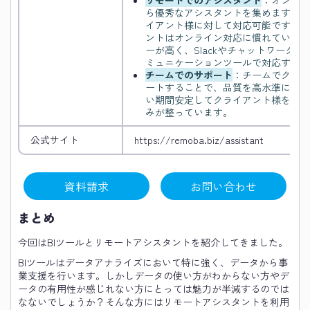
リモートでのアシスタント
：オンライ
ら優秀なアシスタントを集めます。ま
イアント様に対して対応可能です。Re
ントはオンライン対応に慣れているの
ーが高く、Slackやチャットワーク
ミュニケーションツールで対応するこ
チームでのサポート
：チームでクライ
ートすることで、品質を高水準に保つ
い期間安定してクライアント様をサポ
みが整っています。
公式サイト
https://remoba.biz/assistant
資料請求
お問い合わせ
まとめ
今回はBIツールとリモートアシスタントを紹介してきました。
BIツールはデータアナライズにおいて特に強く、データから事
業支援を行います。しかしデータの使い方がわからない方やデ
ータの有用性が感じれない方にとっては魅力が半減するのでは
なないでしょうか？そんな方にはリモートアシスタントを利用