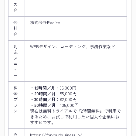
ス
名
会
株式会社Radice
社
名
対
WEBデザイン、コーディング、事務作業など
応
メ
ニ
ュ
ー
料
・12時間／月
：35,000円
金
・20時間／月
：55,000円
プ
・30時間／月
：82,000円
ラ
・50時間／月
：135,000円
ン
現在は無料トライアルで『2時間無料』で利用で
きるため、お試しで利用したい個人や企業にお
すすめです。
公
https://foryourbusiness.jp/