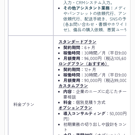
入力・CRMシステム入力。
その他アシスタント業務：
メディアの
やパンフレットの依頼代行、アンケー
依頼代行、配送手続き、SNSの予約
(各お問い合わせ・書類やホワイトペ
せ)、備品の購入依頼、悪質ユーザへ
スタンダードプラン
契約期間
：6ヶ月
稼働時間
：30時間／月（平日9:00–17:
月額費用
：96,000円（税込105,600円
ロングプラン（おすすめ）
契約期間
：12ヶ月
稼働時間
：30時間／月（平日9:00–17:
月額費用
：90,000円（税込99,000円
カスタムプラン
内容
：企業のニーズに応じたチーム
要相談
料金
：個別見積り方式
料金プラン
オプションプラン
導入コンサルティング
：50,000円／月
円）
初期業務の切り出しや設計をコンサル
ト
土日・夜間対応
（オプション）：