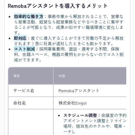
Remobaアシスタントを導入するメリット
効率的な働き方
：
事務作業から解放されることで、営業な
ら営業活動、経営なら経営業務などやるべきことに集中す
ることが可能となり、成果が出やすい職場環境に変化しま
す。
即対応
：
直ぐに導入することができて労働力不足から解放
されます！急に社員が退社したときにも助かります。
コスト削減
：
採用募集費用、面談・選考する手間、保険
料、在籍スペース、機器の費用もかからないのでコスト削
減ができます。
項目
内容
サービス名
Remobaアシスタント
会社名
株式会社Enigol
スケジュール調整：
会議室の予約、ク
アポイントメント調整とリマインド/
場所、宿泊先のホテルや、電車・航空
ーチ)。