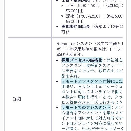
土日（9:00–17:00）：追加50,00
55,000円）
深夜（17:00–22:00）：追加50,0
55,000円）
実稼働時間延長
：通常より1.2倍の割
可能
Remobaアシスタントの主な特徴とし
ポートや採用基準の厳格性、
ITリテラ
挙げられます。
採用プロセスの厳格化
：
弊社独自の採
アシスタント候補者をスクリーニング
に重要なスキルや、独自のホスピタリ
談を実施。
リモートアシスタントに特化した教育
用法や、日々のコミュニケーションの
タントに対してオンラインで働くこと
ル教育・研修を行うことで、クライア
詳細
ビス提供をスムーズに行えるようにし
リモートでのアシスタント
：オンライ
ら優秀なアシスタントを集めます。ま
イアント様に対して対応可能です。Re
ントはオンライン対応に慣れているの
ーが高く、Slackやチャットワーク