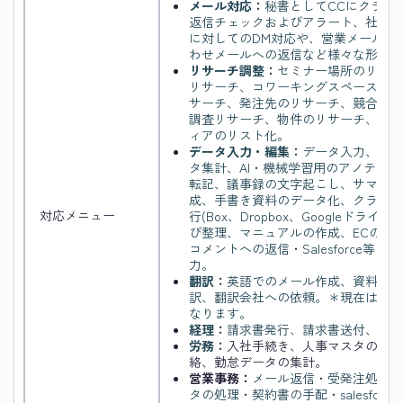
メール対応：
秘書としてCCにクライ
返信チェックおよびアラート、社内メ
に対してのDM対応や、営業メールの
わせメールへの返信など様々な形で対
リサーチ調整：
セミナー場所のリサー
リサーチ、コワーキングスペースリサ
サーチ、発注先のリサーチ、競合価格
調査リサーチ、物件のリサーチ、情報
ィアのリスト化。
データ入力・編集：
データ入力、デー
タ集計、AI・機械学習用のアノテー
転記、議事録の文字起こし、サマリー
成、手書き資料のデータ化、クラウド
対応メニュー
行(Box、Dropbox、Googleドライブ、O
び整理、マニュアルの作成、ECの商
コメントへの返信・Salesforce等
力。
翻訳：
英語でのメール作成、資料の英
訳、翻訳会社への依頼。＊現在は英語
なります。
経理：
請求書発行、請求書送付、売上
労務：
入社手続き、人事マスタの管理
絡、勤怠データの集計。
営業事務：
メール返信・受発注処理・
タの処理・契約書の手配・salesforce