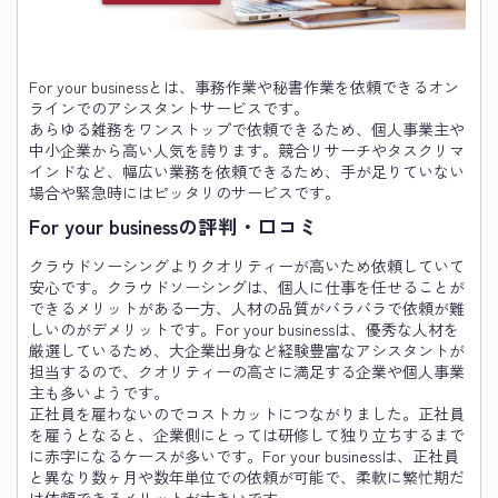
For your businessとは、事務作業や秘書作業を依頼できるオン
ラインでのアシスタントサービスです。
あらゆる雑務をワンストップで依頼できるため、個人事業主や
中小企業から高い人気を誇ります。競合リサーチやタスクリマ
インドなど、幅広い業務を依頼できるため、手が足りていない
場合や緊急時にはピッタリのサービスです。
For your businessの評判・口コミ
クラウドソーシングよりクオリティーが高いため依頼していて
安心です。クラウドソーシングは、個人に仕事を任せることが
できるメリットがある一方、人材の品質がバラバラで依頼が難
しいのがデメリットです。For your businessは、優秀な人材を
厳選しているため、大企業出身など経験豊富なアシスタントが
担当するので、クオリティーの高さに満足する企業や個人事業
主も多いようです。
正社員を雇わないのでコストカットにつながりました。正社員
を雇うとなると、企業側にとっては研修して独り立ちするまで
に赤字になるケースが多いです。For your businessは、正社員
と異なり数ヶ月や数年単位での依頼が可能で、柔軟に繁忙期だ
け依頼できるメリットが大きいです。