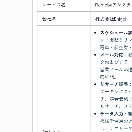
サービス名
Remobaアシス
会社名
株式会社Enigol
スケジュール
ント調整とリマ
電車・航空券・
メール対応：
クおよびアラ
営業メールの
応可能。
リサーチ調整
ワーキングス
チ、競合価格
リサーチ、メ
データ入力・
機械学習用の
し、サマリー