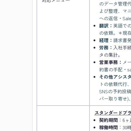
対応メニュー
のデータ管理代行(
よび整理、マニ
への返信・Sal
翻訳：
英語で
の依頼。＊現
経理：
請求書
労務：
入社手
タの集計。
営業事務：
メ
約書の手配・sa
その他アシス
トの依頼代行
SNSの予約投
パー取り寄せ)
スタンダードプ
契約期間
：6ヶ
稼働時間
：30時