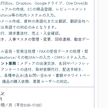
Box、Dropbox、Googleドライブ、One Drive)お
ュアルの作成、ECの商品登録、レビューコメント
esforce等の社内システムの入力。
のメール作成、資料の英語化または翻訳、翻訳会社へ
在は英語での対応のみとなります。
発行、請求書送付、売上・入金確認。
続き、人事マスタの管理・変更、回収連絡、勤怠デー
ール返信・受発注処理・FAXの受信データの処理・契
lesforce/その他SFAへの入力・CRMシステム入力。
タント業務：
メディアの出演交渉、名詞やパンフレッ
、アンケートの送付、取材依頼代行、配送手続き、
稿、各種申込み(各お問い合わせ・書類やホワイトペー
、備品の購入依頼、悪質ユーザへの対応。
ラン
月
間／月（平日9:00–17:00）