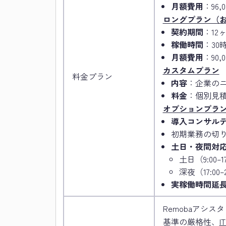
月額費用
：96,
ロングプラン（
契約期間
：12
稼働時間
：30時
月額費用
：90,
カスタムプラン
料金プラン
内容
：企業の
料金
：個別見
オプションプラ
導入コンサル
初期業務の切
土日・夜間対
土日（9:00–
深夜（17:00
実稼働時間延
Remobaアシ
基準の厳格性、