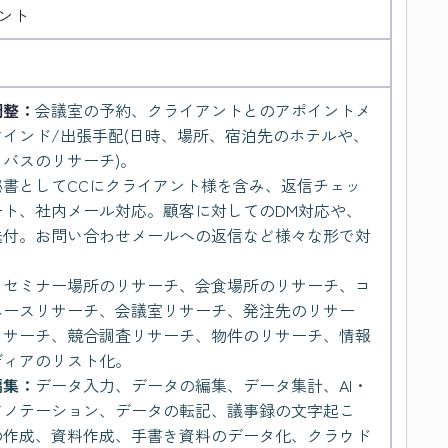
タント
調整：
会議室の予約、クライアントとのアポイントメ
インド/出張手配(日時、場所、宿泊先のホテルや、
バスのリサーチ)。
秘書としてCCにクライアント様を含み、返信チェッ
ート、社内メール対応。顧客に対してのDM対応や、
送付。お問い合わせメールへの返信など様々な形で対
：
セミナー場所のリサーチ、会食場所のリサーチ、コ
ペースリサーチ、会議室リサーチ、発注先のリサー
リサーチ、競合調査リサーチ、物件のリサーチ、情報
ディアのリスト化。
編集：
データ入力、データの編集、データ集計、AI・
アノテーション、データの転記、議事録の文字起こ
の作成、資料作成、手書き資料のデータ化、クラウド