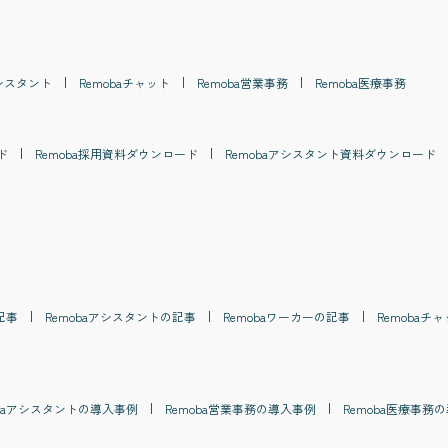
シスタント
Remoba
チャット
Remoba
営業事務
Remoba
医療事務
ド
Remoba
採用
資料ダウンロード
Remoba
アシスタント
資料ダウンロード
記事
Remoba
アシスタント
の記事
Remoba
ワーカー
の記事
Remoba
チャ
a
アシスタント
の導入事例
Remoba
営業事務
の導入事例
Remoba
医療事務
の