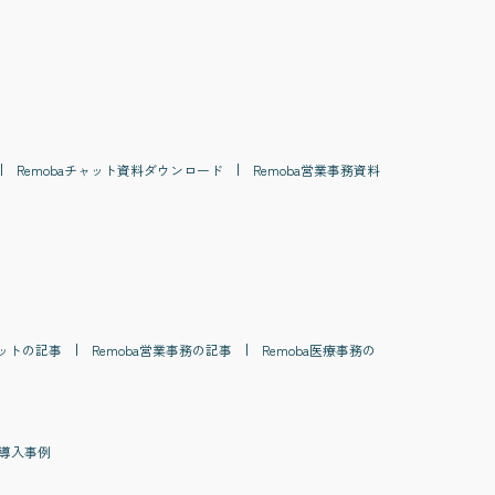
Remoba
チャット
資料ダウンロード
Remoba
営業事務
資料
ット
の記事
Remoba
営業事務
の記事
Remoba
医療事務
の
導入事例