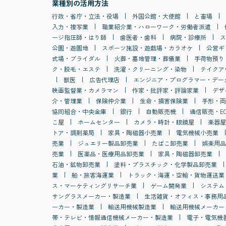
業種別の活用方法
行政・省庁・立法・役場
外国公館・大使館
と畜場
入力・複写業
職業紹介業・ハローワーク・労働者派遣
ージ指圧師・はり師
歯医者・歯科
病院・診療所
ス
公園・遊園地
スポーツ施設・遊戯場・カラオケ
公営ギ
式場・ブライダル
火葬・墓地管理・葬儀業
手荷物預り
ク・脱毛・エステ
洗濯・クリーニング・染物
テイクア
獣医
広告代理店
エンジニア・プログラマー・デー
映画監督業・カメラマン
作家・批評家・評論家業
デザ
介・管理業
保険仲介業
生命・損害保険業
手形・両
協同組合・中央金庫
銀行
自動販売機
通信販売・E
こ屋
ホームセンター
カメラ・時計・眼鏡屋
楽器屋
トア・調剤薬局
家具・陶磁器小売業
電気機械小売業
売業
ジュエリー製品卸売業
たばこ卸売業
娯楽用品
売業
医薬品・医療用品卸売業
家具・陶磁器卸売業
石油・鉱物卸売業
塗料・プラスチック・化学製品卸売業
業
船・旅客海運業
トラック・海運・空輸・貨物運送業
ス・マーケティングリサーチ業
ゲーム開発業
システム
サングラスメーカー・製造業
生活雑貨・オフィス・事務用
ーカー・製造業
輸送用機械製造業
輸送用機械メーカー
帯・テレビ・情報通信機械メーカー・製造業
電子・電気機