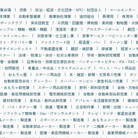
集会場
宗教
政治・経済・文化団体・NPO・社団法人
コールセンター
修理業
自動車整備業
廃棄物処理業
協同組合
郵便局
保育所
ポーツクラブ
英会話教室
公民館・図書館・博物館・美術館・動物園・水
ャンブル・競輪・競馬・競艇
落語家・漫才
プロスポーツチーム
劇団
・コインロッカー
衣服修理・仕立直し業
家事サービス・ベビーシッター業
ウト・デリバリー業
ファストフード店
居酒屋・バー
ラーメン屋
タサイエンティスト
不動産鑑定業
翻訳・通訳業
探偵業
経営コン
イナー
法律・ 税理士・会計・社労士事務所
学術・開発研究機関
自動
替・金融業
証券会社・投資信託委託会社・ベンチャーキャピタル・IFA・FAS・
C・訪問販売
骨董品・中古品・リサイクルショップ
ペット・ペット用品店
おもちゃ屋
スポーツ用品店
本・雑誌・新聞・文房具小売業
ガソ
自動車販売会社・ディーラー
スーパー・コンビニ・飲食料品小売業
ア
・おもちゃ卸売業
スポーツ用品卸売業
肥料・飼料卸売業
金物・刃物
医療・美容用機械卸売業
電気機械卸売業
自動車・自動車部品卸売業
建材卸売業
食料品・飲料品卸売業
アパレル・生活雑貨卸売業
繊維
バス・タクシー業
鉄道・電車業
広告制作業
新聞・出版・ニュー
・ソフトウェア開発業・SIer・ITコンサルタント
テレビ・ラジオ・衛星放送業
品メーカー・製造業
スポーツメーカー・製造業
おもちゃメーカー・製造業
・製造業
自動車部品メーカー・製造業
バイク・二輪車メーカー・製造業
器メーカー・製造業
医療・美容用機械メーカー・製造業
産業用機械メーカ