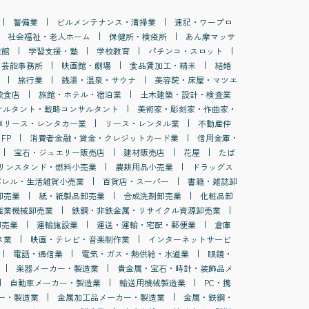
警備業
ビルメンテナンス・清掃業
速記・ワープロ
社会福祉・老人ホーム
保健所・検疫所
あん摩マッサ
族館
学習支援・塾
学校教育
パチンコ・スロット
・芸能事務所
映画館・劇場
食品賃加工・精米
結婚
旅行業
銭湯・温泉・サウナ
美容院・床屋・マツエ
飲食店
旅館・ホテル・宿泊業
土木建築・設計・検査業
サルタント・戦略コンサルタント
美術家・彫刻家・作曲家・
車リース・レンタカー業
リース・レンタル業
不動産仲
FP
消費者金融・貸金・クレジットカード業
信用金庫・
宝石・ジュエリー販売店
建材販売店
花屋
たば
リンスタンド・燃料小売業
農耕用品小売業
ドラッグス
パレル・生活雑貨小売業
百貨店・スーパー
書籍・雑誌卸
卸売業
紙・紙製品卸売業
合成洗剤卸売業
化粧品卸
産業機械卸売業
鉄鋼・非鉄金属・リサイクル資源卸売業
卸売業
運輸施設業
運送・運輸・宅配・郵便業
倉庫
ス業
映画・テレビ・音楽制作業
インターネットサービ
電話・通信業
電気・ガス・熱供給・水道業
眼鏡・
楽器メーカー・製造業
貴金属・宝石・時計・装飾品メ
自動車メーカー・製造業
輸送用機械製造業
PC・携
ー・製造業
金属加工品メーカー・製造業
金属・鉄鋼・