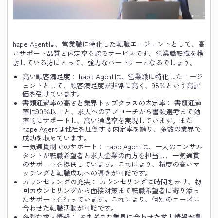
hape Agentは、営業職に特化した転職エージェントとして、高
いサポート品質と内定率を誇るサービスです。営業職転職を検
討している方にとって、強力なパートナーとなるでしょう。
高い顧客満足度： hape Agentは、営業職に特化したエージ
ェントとして、顧客満足度が非常に高く、98％という高評
価を受けています。
書類通過率の高さと業界トップクラスの内定率： 書類通過
率は90％以上と、求人へのアプローチから書類選考まで効
率的にサポートし、高い通過率を実現しています。また
hape Agentは他社を圧倒する内定率を誇り、多数の業界で
成功を収めています。
一気通貫制でのサポート： hape Agentは、一人のコンサル
タントが転職希望者と求人企業の両方を担当し、一気通貫
のサポートを提供しています。これにより、精度の高いマ
ッチングと転職成功への導きが可能です。
カウンセリングの充実： カウンセリングに時間をかけ、初
回カウンセリングから面接対策まで転職希望者に寄り添っ
たサポートを行っています。これにより、個別のニーズに
合わせた転職活動が可能です。
多彩な求人情報： さまざまな業界に合わせた求人情報が豊