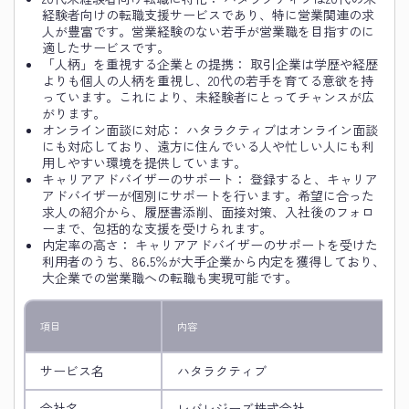
経験者向けの転職支援サービスであり、特に営業関連の求
人が豊富です。営業経験のない若手が営業職を目指すのに
適したサービスです。
「人柄」を重視する企業との提携： 取引企業は学歴や経歴
よりも個人の人柄を重視し、20代の若手を育てる意欲を持
っています。これにより、未経験者にとってチャンスが広
がります。
オンライン面談に対応： ハタラクティブはオンライン面談
にも対応しており、遠方に住んでいる人や忙しい人にも利
用しやすい環境を提供しています。
キャリアアドバイザーのサポート： 登録すると、キャリア
アドバイザーが個別にサポートを行います。希望に合った
求人の紹介から、履歴書添削、面接対策、入社後のフォロ
ーまで、包括的な支援を受けられます。
内定率の高さ： キャリアアドバイザーのサポートを受けた
利用者のうち、86.5％が大手企業から内定を獲得しており、
大企業での営業職への転職も実現可能です。
項目
内容
サービス名
ハタラクティブ
会社名
レバレジーズ株式会社