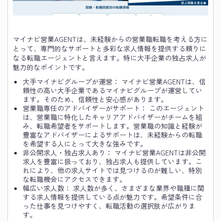
マイナビ営業AGENTは、未経験からの営業職転職を考える方に
とって、専門的なサポートと多彩な求人情報を提供する頼りに
なる転職エージェントと言えます。特に大手企業の独占求人が
魅力的なポイントです。
大手マイナビグループが運営： マイナビ営業AGENTは、信
頼性の高い大手企業であるマイナビグループが運営してい
ます。そのため、信頼性と安心感があります。
営業職専任のアドバイザーがサポート： このエージェント
は、営業職に特化したキャリアアドバイザーがチームを組
み、転職希望者をサポートします。営業職の知識と経験が
豊富なアドバイザーによるサポートは、未経験からの転職
を希望する人にとって大きな強みです。
非公開求人・独占求人あり： マイナビ営業AGENTは非公開
求人を豊富に扱っており、独占求人も提供しています。こ
れにより、他の求人サイトでは見つけるのが難しい、特別
な転職機会にアクセスできます。
幅広い求人数： 求人数が多く、さまざまな業界や職種に関
する求人情報を提供している点が魅力です。希望条件に合
った仕事を見つけやすく、転職活動の選択肢が広がりま
す。