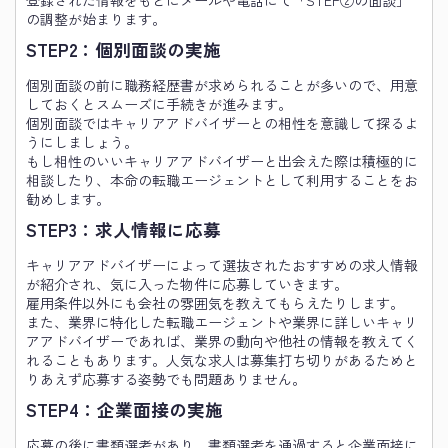
登録された情報をもとにメールや電話にて「STEP②の面談」
の調整が始まります。
STEP2：個別面談の実施
個別面談の前に職務経歴書が求められることが多いので、用意
しておくとスムーズに手続きが進みます。
個別面談ではキャリアアドバイザーとの相性を意識して探るよ
うにしましょう。
もし相性のいいキャリアアドバイザーと出会えた際は積極的に
相談したり、本命の転職エージェントとして利用することをお
勧めします。
STEP3：求人情報に応募
キャリアアドバイザーによって選抜されたおすすめの求人情報
が紹介され、気に入った物件に応募していきます。
雇用条件以外にも会社の雰囲気を教えてもらえたりします。
また、業界に特化した転職エージェントや業界に詳しいキャリ
アアドバイザーであれば、業界の動向や他社の情報を教えてく
れることもあります。人気な求人は募集打ち切りがあるためと
りあえず応募する姿勢でも問題ありません。
STEP4：企業面接の実施
応募の後に書類選考があり、書類選考を通過すると企業面接に