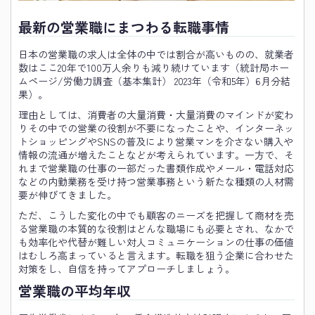
最新の営業職にまつわる転職事情
日本の営業職の求人は全体の中では割合が高いものの、就業者
数はここ20年で100万人余りも減り続けています（統計局ホー
ムページ/労働力調査（基本集計） 2023年（令和5年）6月分結
果）。
理由としては、消費者の大量消費・大量消費のマインドが変わ
りその中での営業の役割が不要になったことや、インターネッ
トショッピングやSNSの普及により営業マンを介さない購入や
情報の流通が増えたことなどが考えられています。一方で、そ
れまで営業職の仕事の一部だった書類作成やメール・電話対応
などの内勤業務を受け持つ営業事務という新たな種類の人材需
要が伸びてきました。
ただ、こうした変化の中でも顧客のニーズを把握して商材を売
る営業職の本質的な役割はどんな職場にも必要とされ、なかで
も効率化や代替が難しい対人コミュニケーションの仕事の価値
はむしろ高まっていると言えます。転職を狙う企業に合わせた
対策をし、自信を持ってアプローチしましょう。
営業職の平均年収