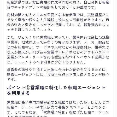
転職活動では、提出書類の作成や面談の前に、自己分析と転職
後のキャリアプランの設計をしておくことが重要です。
商材知識と対人スキルが重要となる営業職では、実務経歴だけ
でなく趣味や様々な人生経験も役に立つ可能性があります。自
分の強みと弱みをしっかりと把握しておけば、転職後のミスマ
ッチを避けられるでしょう。
また、ひとくくりに営業職と言っても、業務内容は会社の規模
や業界、地域によってかなりの幅があります。メーカー製品な
どの有形商材か、サービスや人材などの無形商材か、相手先は
法人か個人か、飛び込み営業やテレアポなどのアウトバウンド
営業かプレスリリースを打ち受注を待つインバウンド営業かな
ど、チェックするべき項目は少なくありません。
求職者の適性や目指す人材像に合わせた紹介を受けるために、
転職エージェントには、長所も欠点も正直に伝えることが肝心
です。
ポイント③営業職に特化した転職エージェント
を利用する
営業職は高い専門知識が必要な職種ではないため、ほとんどの
転職エージェントや求人広告で募集を見つけることができま
す。それでもなお、「営業職に特化」を掲げた転職エージェン